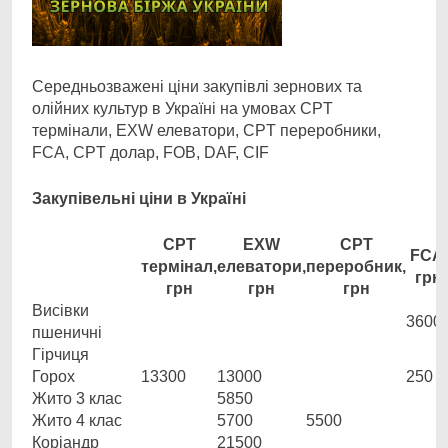
Середньозважені ціни закупівлі зернових та
олійних культур в Україні на умовах CPT
термінали, EXW елеватори, CPT переробники,
FCA, CPT долар, FOB, DAF, CIF
Закупівельні ціни в Україні
CPT
EXW
CPT
FCA,
термінал,
елеватори,
переробник,
грн
грн
грн
грн
Висівки
3600
пшеничні
Гірчиця
Горох
13300
13000
250
Жито 3 клас
5850
Жито 4 клас
5700
5500
Коріандр
21500