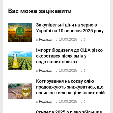
Вас може зацікавити
Закупівельні ціни на зерно в
Україні на 10 вересня 2025 року
Редакція
10.09.2025
0
Імпорт біодизеля до США різко
скоротився після змін у
податкових пільгах
Редакція
10.09.2025
0
Котирування на соєву олію
продовжують знижуватись, що
посилює тиск на ціни інших олій
Редакція
10.09.2025
0
Єгипет у 2025 р різко збільшив