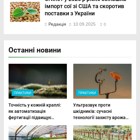
імпорт сої зі США та скоротив
поставки з України
Редакція
10.09.2025
0
Останні новини
ПРАКТИКИ
ПРАКТИКИ
Точність у кожній краплі:
Ультразвук проти
як автоматизація
шкідників: сучасні
фертигації підвищує
технології захисту врожаю
прибутки малого фермера
в малих господарствах