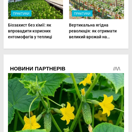
ПРАКТИКИ
ПРАКТИКИ
Біозахист без хімії: як
Вертикальна ягідна
впровадити корисних
революція: як отримати
ентомофагів у теплиці
великий врожай на
мінімальній площі