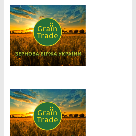
Facebook
Telegram
Viber
X
Copy
Print
Link