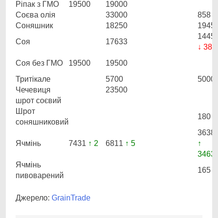
Ріпак з ГМО
19500
19000
Соєва олія
33000
858
Соняшник
18250
1945
1445
Соя
17633
↓ 380
Соя без ГМО
19500
19500
Тритікале
5700
5000
Чечевиця
23500
шрот соєвий
Шрот
180
соняшниковий
3638
Ячмінь
7431
↑ 2
6811
↑ 5
↑
3463
Ячмінь
165
пивоварений
Джерело:
GrainTrade