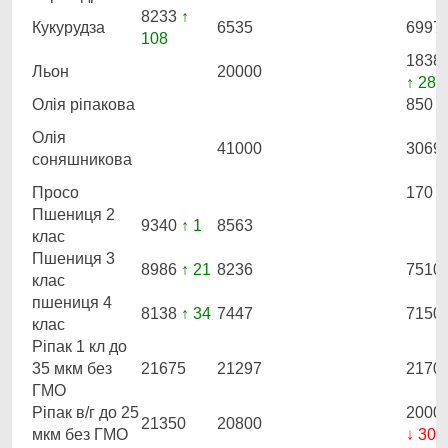
8233
↑
Кукурудза
6535
6997
108
1838
Льон
20000
↑ 289
Олія ріпакова
850
Олія
41000
3069
соняшникова
Просо
170
Пшениця 2
9340
↑ 1
8563
клас
Пшениця 3
8986
↑ 21
8236
7510
клас
пшениця 4
8138
↑ 34
7447
7150
клас
Ріпак 1 кл до
35 мкм без
21675
21297
2170
ГМО
Ріпак в/г до 25
2000
21350
20800
мкм без ГМО
↓ 300