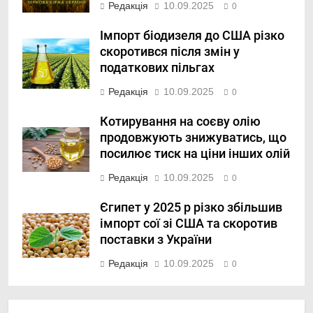
Редакція
10.09.2025
0
Імпорт біодизеля до США різко
скоротився після змін у
податкових пільгах
Редакція
10.09.2025
0
Котирування на соєву олію
продовжують знижуватись, що
посилює тиск на ціни інших олій
Редакція
10.09.2025
0
Єгипет у 2025 р різко збільшив
імпорт сої зі США та скоротив
поставки з України
Редакція
10.09.2025
0