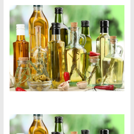
Facebook
Telegram
Viber
X
Copy
Print
Link