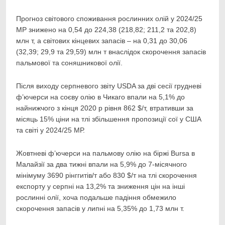
Прогноз світового споживання рослинних олій у 2024/25
МР знижено на 0,54 до 224,38 (218,82; 211,2 та 202,8)
млн т, а світових кінцевих запасів – на 0,31 до 30,06
(32,39; 29,9 та 29,59) млн т внаслідок скорочення запасів
пальмової та соняшникової олії.
Після виходу серпневого звіту USDA за дві сесії грудневі
ф’ючерси на соєву олію в Чикаго впали на 5,1% до
найнижчого з кінця 2020 р рівня 862 $/т, втративши за
місяць 15% ціни на тлі збільшення пропозиції сої у США
та світі у 2024/25 МР.
Жовтневі ф’ючерси на пальмову олію на біржі Bursa в
Малайзії за два тижні впали на 5,9% до 7-місячного
мінімуму 3690 рінггитів/т або 830 $/т на тлі скорочення
експорту у серпні на 13,2% та зниження цін на інші
рослинні олії, хоча подальше падіння обмежило
скорочення запасів у липні на 5,35% до 1,73 млн т.