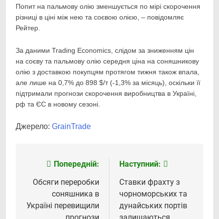
Попит на пальмову олію зменшується по мірі скорочення
різниці в ціні між нею та соєвою олією, – повідомляє
Рейтер.
За даними Trading Economics, слідом за зниженням цін
на соєву та пальмову олію середня ціна на соняшникову
олію з доставкою покупцям протягом тижня також впала,
але лише на 0,7% до 898 $/т (-1,3% за місяць), оскільки її
підтримали прогнози скорочення виробництва в Україні,
рф та ЄС в новому сезоні.
Джерело:
GrainTrade
Попередній:
Наступний:
Навігація
записів
Обсяги переробки
Ставки фрахту з
соняшника в
чорноморських та
Україні перевищили
дунайських портів
прогнози
залишаються