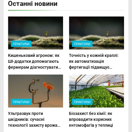
Останні новини
ПРАКТИКИ
ПРАКТИКИ
Кишеньковий агроном: як
Точність у кожній краплі:
ШІ-додатки допомагають
як автоматизація
фермерам діагностувати
фертигації підвищує
хвороби рослин миттєво
прибутки малого фермера
ПРАКТИКИ
ПРАКТИКИ
Ультразвук проти
Біозахист без хімії: як
шкідників: сучасні
впровадити корисних
технології захисту врожаю
ентомофагів у теплиці
в малих господарствах