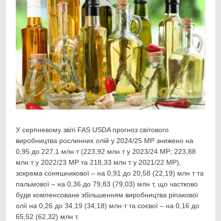
У серпневому звіті FAS USDA прогноз світового
виробництва рослинних олій у 2024/25 МР знижено на
0,95
до 227,1 млн т (223,92 млн т у 2023/24 МР; 223,88
млн т у 2022/23 МР та 218,33 млн т у 2021/22 МР),
зокрема соняшникової – на 0,91 до 20,58 (22,19) млн т та
пальмової – на 0,36 до 79,83 (79,03) млн т, що частково
буде компенсоване збільшенням виробництва ріпакової
олії на 0,26 до 34,19 (34,18) млн т та соєвої – на 0,16 до
65,52 (62,32) млн т.