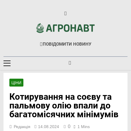
Перейти
до
вмісту
Агронавт
Новини Українського Агробізнесу
ПОВІДОМИТИ НОВИНУ
ЦІНИ
Котирування на соєву та
пальмову олію впали до
багатомісячних мінімумів
0
Редакція
14.08.2024
1 Mins