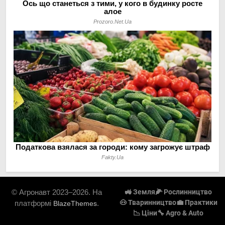
© Агронавт 2023–2026. На
🚜 Земля
🌽 Рослинництво
🐽 Тваринництво
💼 Практики
платформі
.
BlazeThemes
📉 Ціни
🔧 Agro & Auto