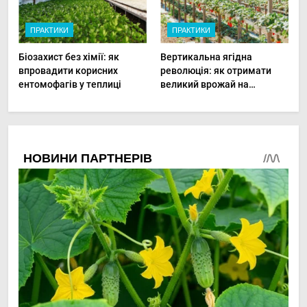
ПРАКТИКИ
ПРАКТИКИ
Біозахист без хімії: як
Вертикальна ягідна
впровадити корисних
революція: як отримати
ентомофагів у теплиці
великий врожай на
мінімальній площі