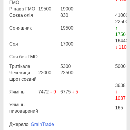
ГМО
Ріпак з ГМО
19500
19000
Соєва олія
830
41000
22500
Соняшник
19500
↑
1750
16440
Соя
17000
↓ 110
Соя без ГМО
Тритікале
5300
5000
Чечевиця
22000
23500
шрот соєвий
3638
Ячмінь
7472
↓ 9
6775
↓ 5
↓
1037
Ячмінь
165
пивоварений
Джерело:
GrainTrade