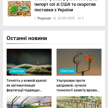
імпорт сої зі США та скоротив
поставки з України
Редакція
10.09.2025
0
Останні новини
ПРАКТИКИ
ПРАКТИКИ
Точність у кожній краплі:
Ультразвук проти
як автоматизація
шкідників: сучасні
фертигації підвищує
технології захисту врожаю
прибутки малого фермера
в малих господарствах