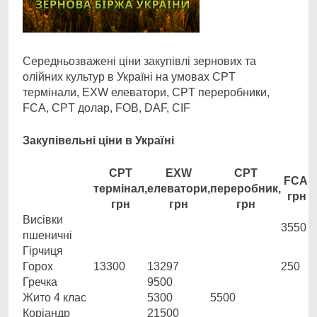
Середньозважені ціни закупівлі зернових та
олійних культур в Україні на умовах CPT
термінали, EXW елеватори, CPT переробники,
FCA, CPT долар, FOB, DAF, CIF
Закупівельні ціни в Україні
CPT
EXW
CPT
FCA,
термінал,
елеватори,
переробник,
грн
грн
грн
грн
Висівки
3550
пшеничні
Гірчиця
Горох
13300
13297
250
Гречка
9500
Жито 4 клас
5300
5500
Коріандр
21500