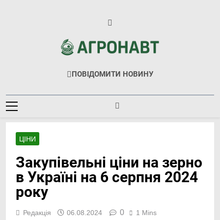
Перейти
до
вмісту
Агронавт
Новини Українського Агробізнесу
ПОВІДОМИТИ НОВИНУ
ЦІНИ
Закупівельні ціни на зерно
в Україні на 6 серпня 2024
року
0
Редакція
06.08.2024
1 Mins