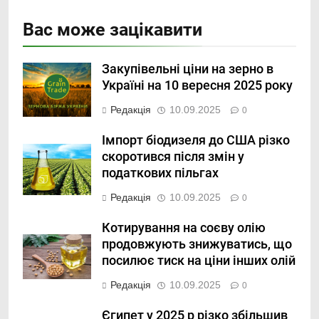
Вас може зацікавити
Закупівельні ціни на зерно в
Україні на 10 вересня 2025 року
Редакція
10.09.2025
0
Імпорт біодизеля до США різко
скоротився після змін у
податкових пільгах
Редакція
10.09.2025
0
Котирування на соєву олію
продовжують знижуватись, що
посилює тиск на ціни інших олій
Редакція
10.09.2025
0
Єгипет у 2025 р різко збільшив