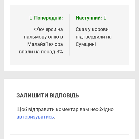
Попередній:
Наступний:
Навігація
записів
Ф’ючерси на
Сказ у корови
пальмову олію в
підтвердили на
Малайзії вчора
Сумщині
впали на понад 3%
ЗАЛИШИТИ ВІДПОВІДЬ
Щоб відправити коментар вам необхідно
авторизуватись
.