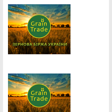
Facebook
Telegram
Viber
X
Copy
Print
Link