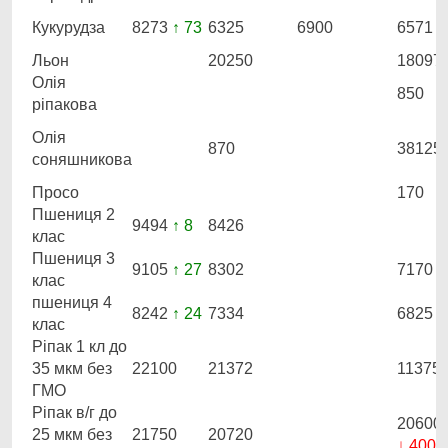
Кукурудза
8273
↑ 73
6325
6900
6571
Льон
20250
18097
Олія
850
ріпакова
Олія
870
38125
соняшникова
Просо
170
Пшениця 2
9494
↑ 8
8426
клас
Пшениця 3
9105
↑ 27
8302
7170
клас
пшениця 4
8242
↑ 24
7334
6825
клас
Ріпак 1 кл до
35 мкм без
22100
21372
11375
ГМО
Ріпак в/г до
20600
25 мкм без
21750
20720
↓ 400