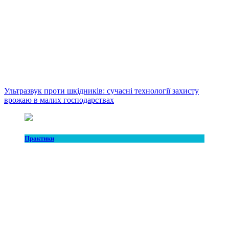
Ультразвук проти шкідників: сучасні технології захисту
врожаю в малих господарствах
Практики