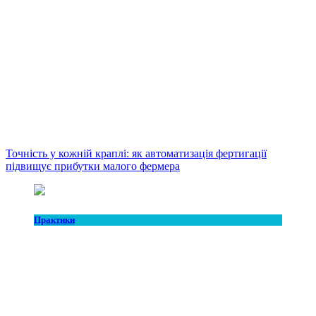
Точність у кожній краплі: як автоматизація фертигації
підвищує прибутки малого фермера
Практики