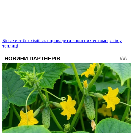
Біозахист без хімії: як впровадити корисних ентомофагів у
теплиці