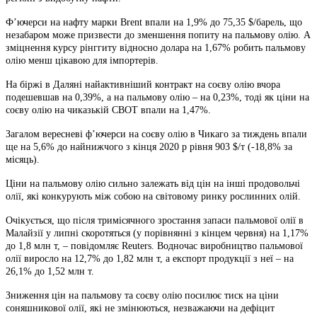
Ф’ючерси на нафту марки Brent впали на 1,9% до 75,35 $/барель, що
незабаром може призвести до зменшення попиту на пальмову олію. А
зміцнення курсу рінггиту відносно долара на 1,67% робить пальмову
олію менш цікавою для імпортерів.
На біржі в Даляні найактивніший контракт на соєву олію вчора
подешевшав на 0,39%, а на пальмову олію – на 0,23%, тоді як ціни на
соєву олію на чиказькій СВОТ впали на 1,47%.
Загалом вересневі ф’ючерси на соєву олію в Чикаго за тиждень впали
ще на 5,6% до найнижчого з кінця 2020 р рівня 903 $/т (-18,8% за
місяць).
Ціни на пальмову олію сильно залежать від цін на інші продовольчі
олії, які конкурують між собою на світовому ринку рослинних олій.
Очікується, що після тримісячного зростання запаси пальмової олії в
Малайзії у липні скоротяться (у порівнянні з кінцем червня) на 1,17%
до 1,8 млн т, – повідомляє Reuters. Водночас виробництво пальмової
олії виросло на 12,7% до 1,82 млн т, а експорт продукції з неї – на
26,1% до 1,52 млн т.
Зниження цін на пальмову та соєву олію посилює тиск на ціни
соняшникової олії, які не змінюються, незважаючи на дефіцит