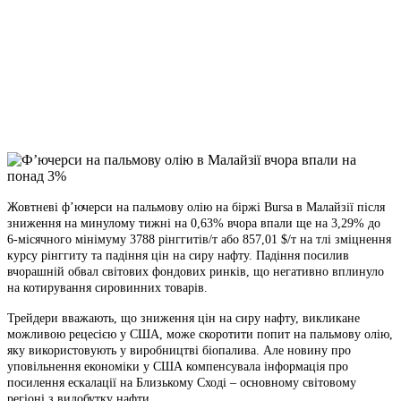
Facebook
Telegram
Viber
X
Copy
Link
Print
Жовтневі ф’ючерси на пальмову олію на біржі Bursa в Малайзії після
зниження на минулому тижні
на 0,63% вчора впали ще на 3,29% до
6-місячного мінімуму 3788 рінггитів/т або 857,01 $/т на тлі зміцнення
курсу рінггиту та падіння цін на сиру нафту. Падіння посилив
вчорашній обвал світових фондових ринків, що негативно вплинуло
на котирування сировинних товарів.
Трейдери вважають, що зниження цін на сиру нафту, викликане
можливою рецесією у США, може скоротити попит на пальмову олію,
яку використовують у виробництві біопалива. Але новину про
уповільнення економіки у США компенсувала інформація про
посилення ескалації на Близькому Сході – основному світовому
регіоні з видобутку нафти.