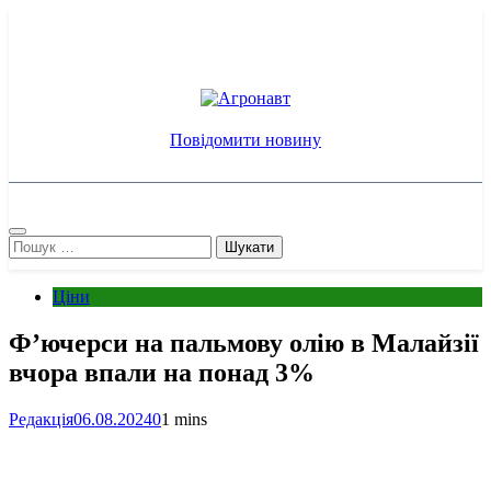
Перейти
до
вмісту
Агронавт
Новини українського агробізнесу
Повідомити новину
Пошук:
Ціни
Ф’ючерси на пальмову олію в Малайзії
вчора впали на понад 3%
Редакція
06.08.2024
0
1 mins