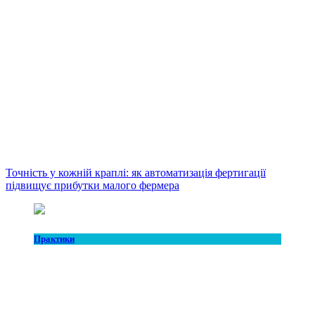
Точність у кожній краплі: як автоматизація фертигації
підвищує прибутки малого фермера
Практики