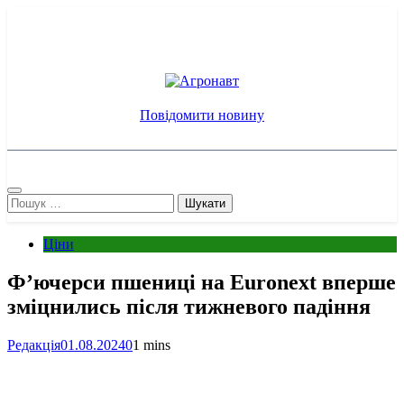
Перейти
до
вмісту
Агронавт
Новини українського агробізнесу
Повідомити новину
Пошук:
Ціни
Ф’ючерси пшениці на Euronext вперше
зміцнились після тижневого падіння
Редакція
01.08.2024
0
1 mins