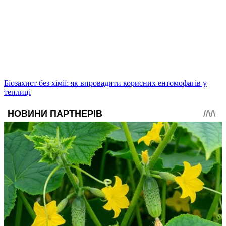
Біозахист без хімії: як впровадити корисних ентомофагів у
теплиці