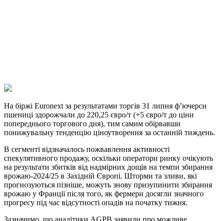
Facebook
Telegram
Viber
X
Copy
Link
Print
На біржі Euronext за результатами торгів 31 липня ф’ючерси
пшениці здорожчали до 220,25 євро/т (+5
євро/т до ціни
попереднього торгового дня), тим самим обірвавши
понижувальну тенденцію ціноутворення за останній тиждень.
В сегменті відзначалось пожвавлення активності
спекулятивного продажу, оскільки оператори ринку очікують
на результати збитків від надмірних дощів на темпи збирання
врожаю-2024/25 в Західній Європі. Шторми та зливи, які
прогнозуються пізніше, можуть знову призупинити збирання
врожаю у Франції після того, як фермери досягли значного
прогресу під час відсутності опадів на початку тижня.
Зазначимо, що аналітики AGPB заявили про можливе