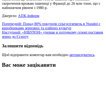
скорочення врожаю пшениці у Франції до 26 млн тонн, що є
найнижчим рівнем з 1980 р.
Джерело:
АПК-Інформ
Навігація
Попередній:
Понад 80% покупців сільгоспземель в Україні є
виробниками зернових та олійних культур
записів
Наступний:
«НІБУЛОН» уперше в поточному сезоні поставив
зерно до Єгипту
Залишити відповідь
Щоб відправити коментар вам необхідно
авторизуватись
.
Вас може зацікавити