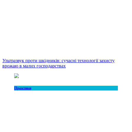
Ультразвук проти шкідників: сучасні технології захисту
врожаю в малих господарствах
Практики