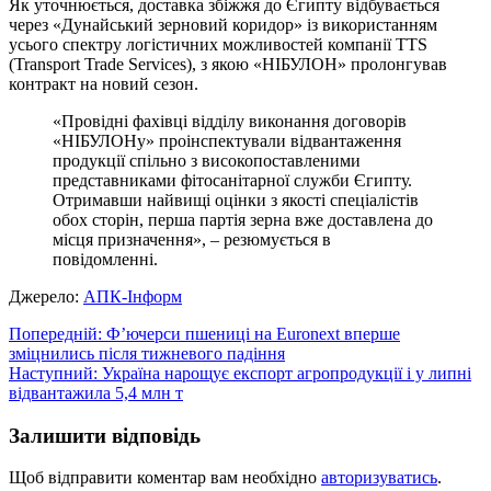
Як уточнюється, доставка збіжжя до Єгипту відбувається
через «Дунайський зерновий коридор» із використанням
усього спектру логістичних можливостей компанії TTS
(Transport Trade Services), з якою «НІБУЛОН» пролонгував
контракт на новий сезон.
«Провідні фахівці відділу виконання договорів
«НІБУЛОНу» проінспектували відвантаження
продукції спільно з високопоставленими
представниками фітосанітарної служби Єгипту.
Отримавши найвищі оцінки з якості спеціалістів
обох сторін, перша партія зерна вже доставлена до
місця призначення», – резюмується в
повідомленні.
Джерело:
АПК-Інформ
Навігація
Попередній:
Ф’ючерси пшениці на Euronext вперше
зміцнились після тижневого падіння
записів
Наступний:
Україна нарощує експорт агропродукції і у липні
відвантажила 5,4 млн т
Залишити відповідь
Щоб відправити коментар вам необхідно
авторизуватись
.