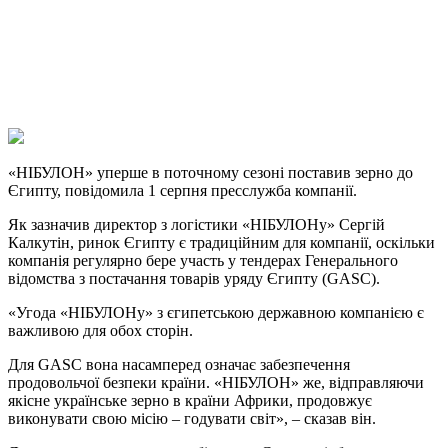
Viber
X
Copy
Link
Print
«НІБУЛОН» уперше в поточному сезоні поставив зерно до
Єгипту, повідомила 1 серпня
пресслужба компанії.
Як зазначив директор з логістики «НІБУЛОНу» Сергій
Калкутін, ринок Єгипту є традиційним для компанії, оскільки
компанія регулярно бере участь у тендерах Генерального
відомства з постачання товарів уряду Єгипту (GASC).
«Угода «НІБУЛОНу» з єгипетською державною компанією є
важливою для обох сторін.
Для GASC вона насамперед означає забезпечення
продовольчої безпеки країни. «НІБУЛОН» же, відправляючи
якісне українське зерно в країни Африки, продовжує
виконувати свою місію – годувати світ», – сказав він.