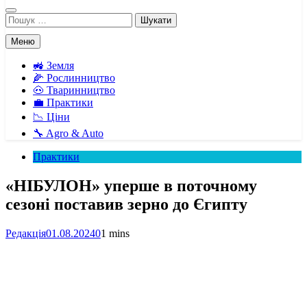
Пошук:
Меню
🚜 Земля
🌽 Рослинництво
🐽 Тваринництво
💼 Практики
📉 Ціни
🔧 Agro & Auto
Практики
«НІБУЛОН» уперше в поточному
сезоні поставив зерно до Єгипту
Редакція
01.08.2024
0
1 mins
Facebook
Telegram