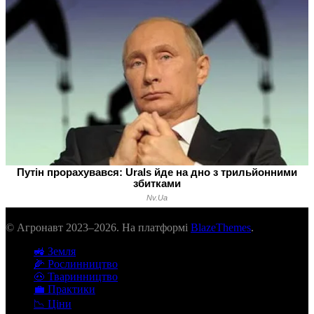
© Агронавт 2023–2026. На платформі
BlazeThemes
.
🚜 Земля
🌽 Рослинництво
🐽 Тваринництво
💼 Практики
📉 Ціни