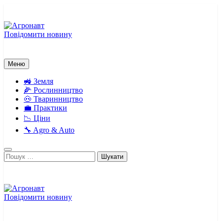
Перейти
до
вмісту
Повідомити новину
Агронавт
Новини українського агробізнесу
Меню
🚜 Земля
🌽 Рослинництво
🐽 Тваринництво
💼 Практики
📉 Ціни
🔧 Agro & Auto
Пошук:
Повідомити новину
Агронавт
Новини українського агробізнесу