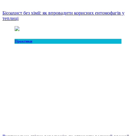
Біозахист без хімії: як впровадити корисних ентомофагів у
теплиці
Практики