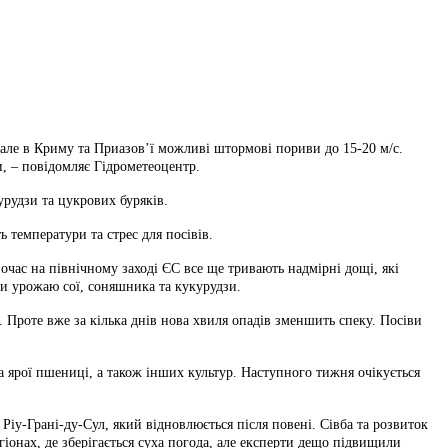
м,але в Криму та Приазов’ї можливі штормові пориви до 15-20 м/с.
, – повідомляє Гідрометеоцентр.
урудзи та цукрових буряків.
 температури та стрес для посівів.
час на північному заході ЄС все ще тривають надмірні дощі, які
зи урожаю сої, соняшника та кукурудзи.
 Проте вже за кілька днів нова хвиля опадів зменшить спеку. Посіви
а ярої пшениці, а також інших культур. Наступного тижня очікується
іу-Грані-ду-Сул, який відновлюється після повені. Сівба та розвиток
онах, де зберігається суха погода, але експерти дещо підвищили