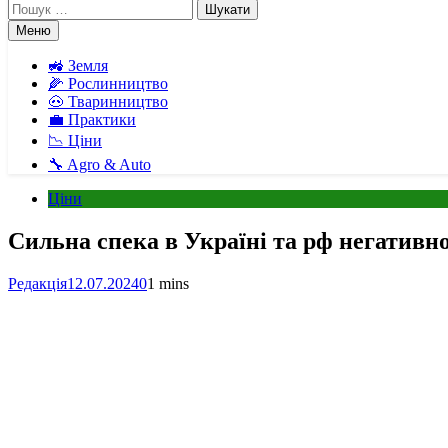
Пошук:
Меню
🚜 Земля
🌽 Рослинництво
🐽 Тваринництво
💼 Практики
📉 Ціни
🔧 Agro & Auto
Ціни
Сильна спека в Україні та рф негативно
Редакція
12.07.2024
0
1 mins
Facebook
Telegram
Viber