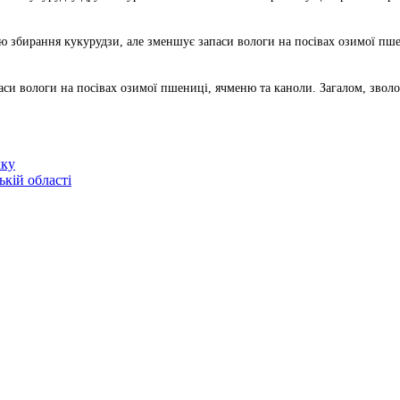
ню збирання кукурудзи, але зменшує запаси вологи на посівах озимої пш
и вологи на посівах озимої пшениці, ячменю та каноли. Загалом, зволожен
лку
ькій області