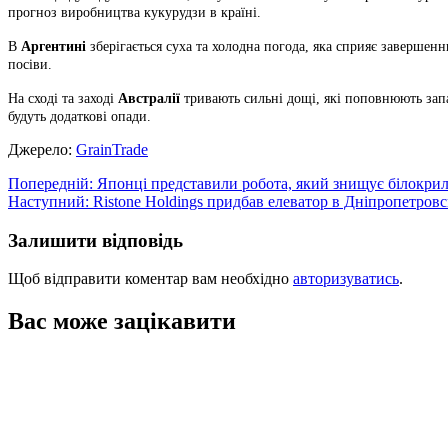
прогноз виробництва кукурудзи в країні.
В
Аргентині
зберігається суха та холодна погода, яка сприяє завершен
посіви.
На сході та заході
Австралії
тривають сильні дощі, які поповнюють запас
будуть додаткові опади.
Джерело:
GrainTrade
Навігація
Попередній:
Японці представили робота, який знищує білокри
Наступний:
Ristone Holdings придбав елеватор в Дніпропетровс
записів
Залишити відповідь
Щоб відправити коментар вам необхідно
авторизуватись
.
Вас може зацікавити