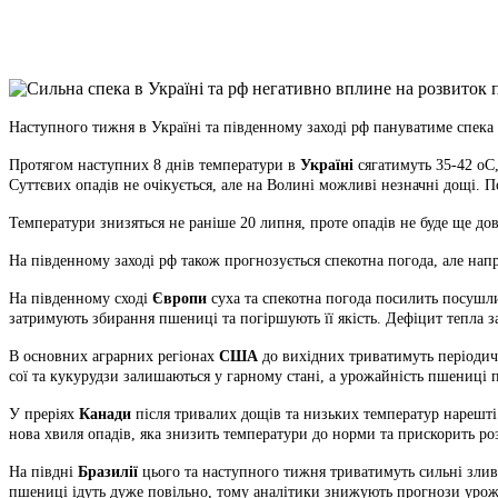
X
Copy
Link
Print
Наступного тижня в Україні та південному заході рф пануватиме спека
Протягом наступних 8 днів температури в
Україні
сягатимуть 35-42 оС,
Суттєвих опадів не очікується, але на Волині можливі незначні дощі.
Температури знизяться не раніше 20 липня, проте опадів не буде ще дов
На південному заході рф також прогнозується спекотна погода, але напр
На південному сході
Європи
суха та спекотна погода посилить посушли
затримують збирання пшениці та погіршують її якість. Дефіцит тепла 
В основних аграрних регіонах
США
до вихідних триватимуть періодичн
сої та кукурудзи залишаються у гарному стані, а урожайність пшениці
У преріях
Канади
після тривалих дощів та низьких температур нарешті 
нова хвиля опадів, яка знизить температури до норми та прискорить роз
На півдні
Бразилії
цього та наступного тижня триватимуть сильні зливи
пшениці ідуть дуже повільно, тому аналітики знижують прогнози урожа