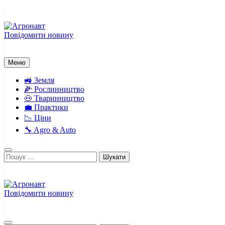
Перейти
до
вмісту
Повідомити новину
Агронавт
Новини українського агробізнесу
Меню
🚜 Земля
🌽 Рослинництво
🐽 Тваринництво
💼 Практики
📉 Ціни
🔧 Agro & Auto
Пошук:
Повідомити новину
Агронавт
Новини українського агробізнесу