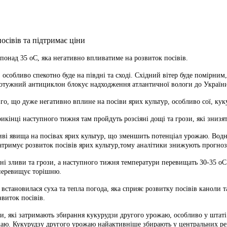
 понад 35 оС, яка
негативно впливатиме на розвиток посівів.
 особливо спекотно буде на півдні та сході. Східний вітер буде помірни
 Потужний антициклон блокує надходження атлантичної вологи до України
го, що дуже негативно вплине на посіви ярих культур, особливо сої, кук
икінці наступного тижня там пройдуть розсіяні дощі та грози, які знизять
ві явища на посівах ярих культур, що зменшить потенціал урожаю. Водно
затримує розвиток посівів ярих культур,тому аналітики знижують прогно
і зливи та грози, а наступного тижня температури перевищать 30-35 оС.
 перевищує торішню.
встановилася суха та тепла погода, яка сприяє розвитку посівів каноли т
виток посівів.
, які затримають збирання кукурудзи другого урожаю, особливо у штаті Р
ю. Кукурудзу другого урожаю найактивніше збирають у центральних регі