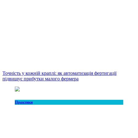
Точність у кожній краплі: як автоматизація фертигації
підвищує прибутки малого фермера
Практики