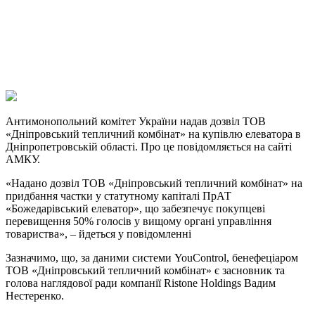
Viber
X
Copy
Link
Print
Антимонопольний комітет України надав дозвіл ТОВ
«Дніпровський тепличний комбінат»
на купівлю елеватора в
Дніпропетровській області. Про це повідомляється на сайті
АМКУ.
«Надано дозвіл ТОВ «Дніпровський тепличний комбінат» на
придбання частки у статутному капіталі ПрАТ
«Божедарівський елеватор», що забезпечує покупцеві
перевищення 50% голосів у вищому органі управління
товариства», – йдеться у повідомленні
Зазначимо, що, за даними системи YouControl, бенефеціаром
ТОВ «Дніпровський тепличний комбінат» є засновник та
голова наглядової ради компанії Ristone Holdings Вадим
Нестеренко.