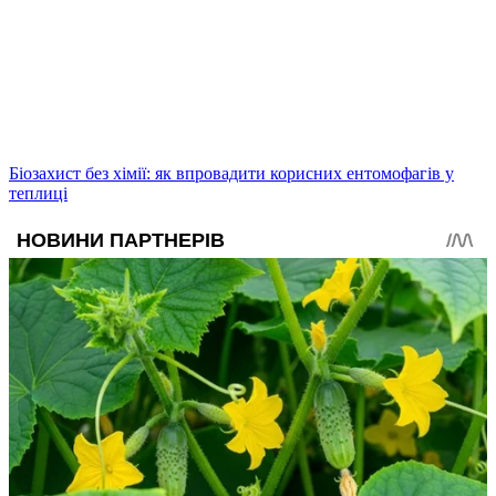
Біозахист без хімії: як впровадити корисних ентомофагів у
теплиці