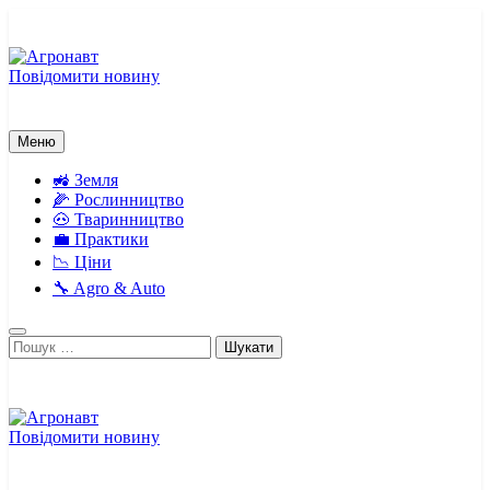
Перейти
до
вмісту
Повідомити новину
Агронавт
Новини українського агробізнесу
Меню
🚜 Земля
🌽 Рослинництво
🐽 Тваринництво
💼 Практики
📉 Ціни
🔧 Agro & Auto
Пошук:
Повідомити новину
Агронавт
Новини українського агробізнесу