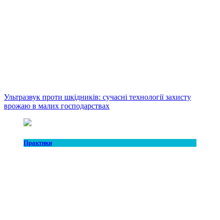
Ультразвук проти шкідників: сучасні технології захисту
врожаю в малих господарствах
Практики