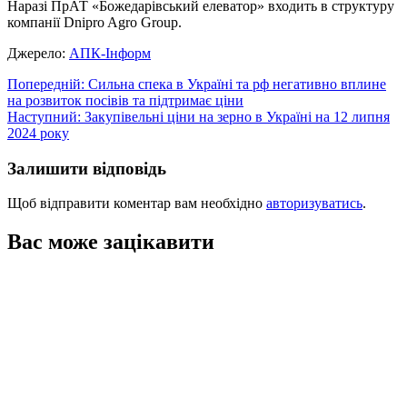
Наразі ПрАТ «Божедарівський елеватор» входить в структуру
компанії Dnipro Agro Group.
Джерело:
АПК-Інформ
Навігація
Попередній:
Сильна спека в Україні та рф негативно вплине
на розвиток посівів та підтримає ціни
записів
Наступний:
Закупівельні ціни на зерно в Україні на 12 липня
2024 року
Залишити відповідь
Щоб відправити коментар вам необхідно
авторизуватись
.
Вас може зацікавити