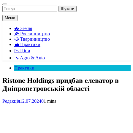
Пошук:
Меню
🚜 Земля
🌽 Рослинництво
🐽 Тваринництво
💼 Практики
📉 Ціни
🔧 Agro & Auto
Практики
Ristone Holdings придбав елеватор в
Дніпропетровській області
Редакція
12.07.2024
0
1 mins
Facebook
Telegram