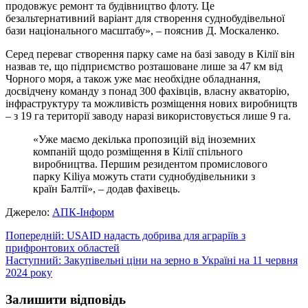
продовжує ремонт та будівництво флоту. Це
безальтернативний варіант для створення суднобудівельної
бази національного масштабу», – пояснив Д. Москаленко.
Серед переваг створення парку саме на базі заводу в Кілії він
назвав те, що підприємство розташоване лише за 47 км від
Чорного моря, а також уже має необхідне обладнання,
досвідчену команду з понад 300 фахівців, власну акваторію,
інфраструктуру та можливість розміщення нових виробництв
– з 19 га території заводу наразі використовується лише 9 га.
«Уже маємо декілька пропозицій від іноземних
компаній щодо розміщення в Кілії спільного
виробництва. Першим резидентом промислового
парку Kiliya можуть стати суднобудівельники з
країн Балтії», – додав фахівець.
Джерело:
АПК-Інформ
Навігація
Попередній:
USAID надасть добрива для аграріїв з
прифронтових областей
записів
Наступний:
Закупівельні ціни на зерно в Україні на 11 червня
2024 року
Залишити відповідь