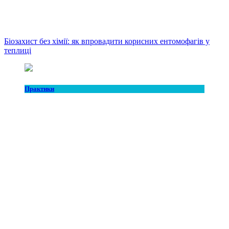
Біозахист без хімії: як впровадити корисних ентомофагів у
теплиці
Практики