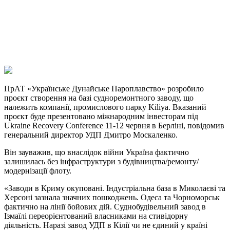
Viber
X
Copy
Link
Print
ПрАТ «Українське Дунайське Пароплавство» розробило
проєкт створення на базі
судноремонтного заводу, що
належить компанії, промислового парку Kiliya. Вказаний
проєкт буде презентовано міжнародним інвесторам під
Ukraine Recovery Conference 11-12 червня в Берліні, повідомив
генеральний директор УДП Дмитро Москаленко.
Він зауважив, що внаслідок війни Україна фактично
залишилась без інфраструктури з будівництва/ремонту/
модернізації флоту.
«Заводи в Криму окуповані. Індустріальна база в Миколаєві та
Херсоні зазнала значних пошкоджень. Одеса та Чорноморськ
фактично на лінії бойових дій. Суднобудівельний завод в
Ізмаїлі переорієнтований власниками на стивідорну
діяльність. Наразі завод УДП в Кілії чи не єдиний у країні