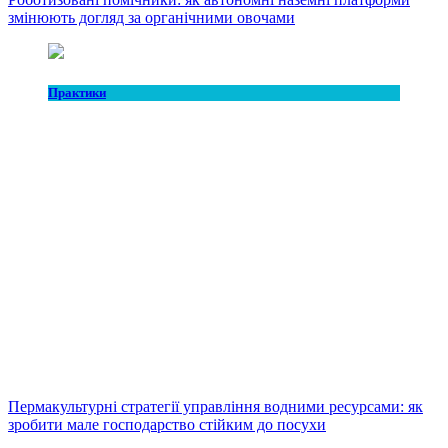
змінюють догляд за органічними овочами
Практики
Пермакультурні стратегії управління водними ресурсами: як
зробити мале господарство стійким до посухи