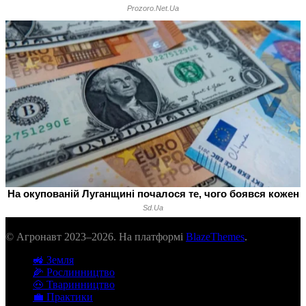
© Агронавт 2023–2026. На платформі
BlazeThemes
.
🚜 Земля
🌽 Рослинництво
🐽 Тваринництво
💼 Практики