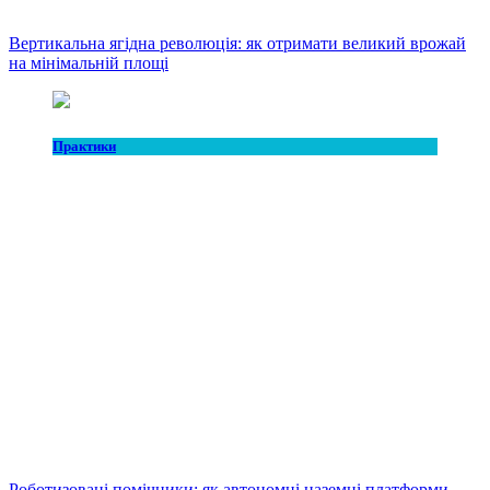
Вертикальна ягідна революція: як отримати великий врожай
на мінімальній площі
Практики
Роботизовані помічники: як автономні наземні платформи