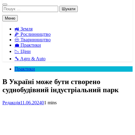
Пошук:
Меню
🚜 Земля
🌽 Рослинництво
🐽 Тваринництво
💼 Практики
📉 Ціни
🔧 Agro & Auto
Практики
В Україні може бути створено
суднобудівний індустріальний парк
Редакція
11.06.2024
0
1 mins
Facebook
Telegram