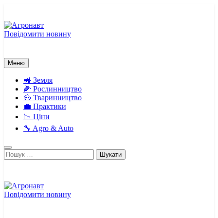
Перейти
до
вмісту
Повідомити новину
Агронавт
Новини українського агробізнесу
Меню
🚜 Земля
🌽 Рослинництво
🐽 Тваринництво
💼 Практики
📉 Ціни
🔧 Agro & Auto
Пошук:
Повідомити новину
Агронавт
Новини українського агробізнесу