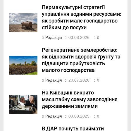
Пермакультурні стратегії
управління водними ресурсами:
як зробити мале господарство
стійким до посухи
Редакція
03.08.2026
0
Регенеративне землеробство:
як відновити здоров’я ґрунту та
підвищити прибутковість
малого господарства
Редакція
20.07.2026
0
На Київщині викрито
масштабну схему заволодіння
державними землями
Редакція
09.09.2025
0
В ДАР почнуть приймати