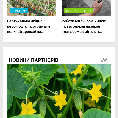
ПРАКТИКИ
РОСЛИННИЦТВО
Вертикальна ягідна
Роботизовані помічники:
революція: як отримати
як автономні наземні
великий врожай на
платформи змінюють
мінімальній площі
догляд за органічними
овочами