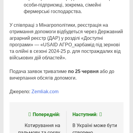
особи-підприємці, зокрема, сімейні
фермерські господарства.
У співпраці з Мінагрополітики, реєстрація на
отримання допомоги відбудеться через Державний
аграрний реєстр (ДАР) у розділі «Доступні
програми» — «USAID АГРО_карбамід під зернові
та олійні в сезоні 2024-25 р. для постраждалих від
військових дій областей».
Подача заявок триватиме
по 25 червня
або до
вичерпання обсягів допомоги.
Джерело:
Zemliak.com
Попередній:
Наступний:
Навігація
записів
Котирування на
В Україні може бути
пальмову та соєву
створено