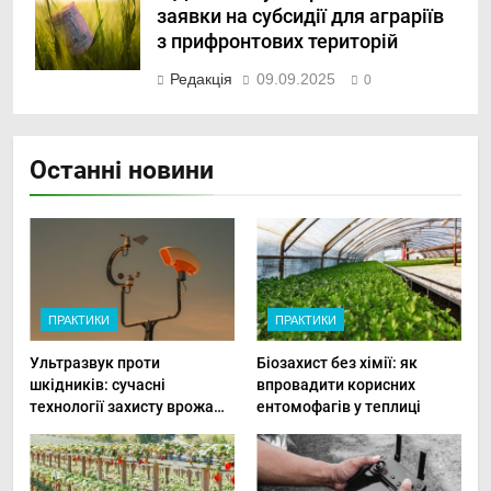
заявки на субсидії для аграріїв
з прифронтових територій
Редакція
09.09.2025
0
Останні новини
ПРАКТИКИ
ПРАКТИКИ
Ультразвук проти
Біозахист без хімії: як
шкідників: сучасні
впровадити корисних
технології захисту врожаю
ентомофагів у теплиці
в малих господарствах