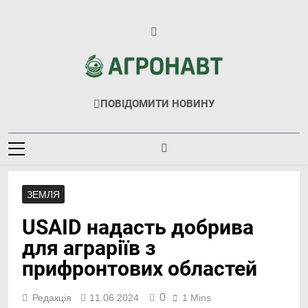
Перейти
до
вмісту
Агронавт
Новини Українського Агробізнесу
ПОВІДОМИТИ НОВИНУ
ЗЕМЛЯ
USAID надасть добрива
для аграріїв з
прифронтових областей
0
Редакція
11.06.2024
1 Mins