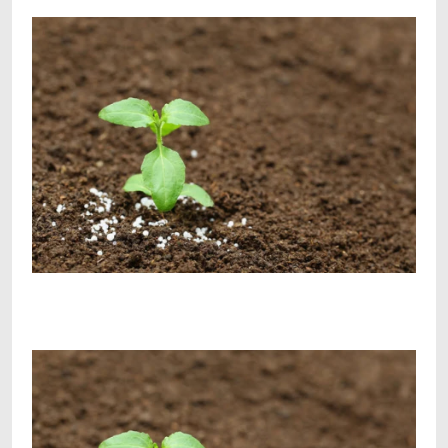
Facebook
Telegram
Viber
X
Copy
Print
Link