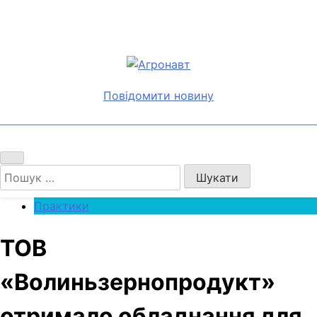
Перейти
до
вмісту
Агронавт
Новини українського агробізнесу
Повідомити новину
Пошук:
Практики
ТОВ
«Волиньзернопродукт»
отримало обладнання для