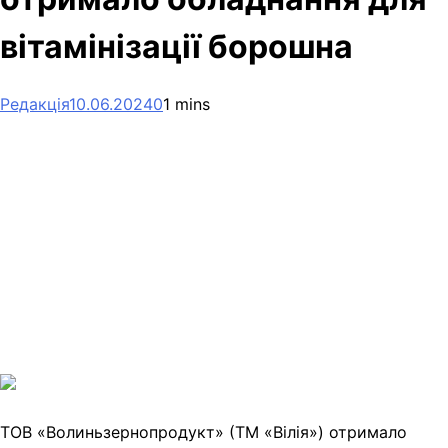
вітамінізації борошна
Редакція
10.06.2024
0
1 mins
Facebook
Telegram
Viber
X
Copy
Link
Print
ТОВ «Волиньзернопродукт» (ТМ «Вілія») отримало