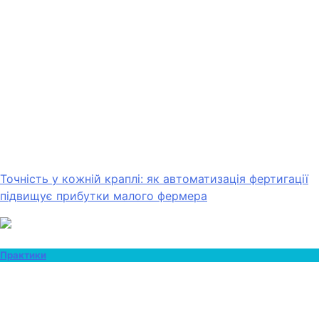
Точність у кожній краплі: як автоматизація фертигації
підвищує прибутки малого фермера
Практики