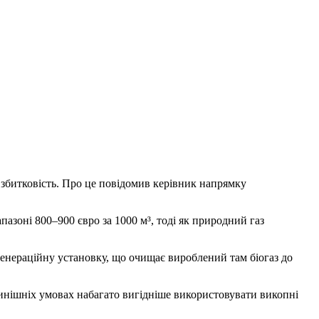
збитковість. Про це повідомив керівник напрямку
пазоні 800–900 євро за 1000 м³, тоді як природний газ
генераційну установку, що очищає вироблений там біогаз до
 нинішніх умовах набагато вигідніше використовувати викопні