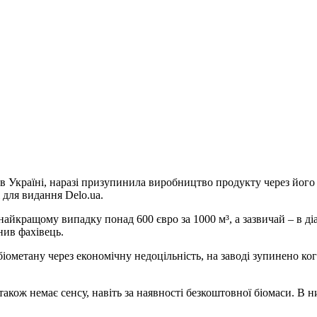
 Україні, наразі
призупинила виробництво продукту через його 
 для видання Delo.ua.
найкращому випадку понад 600 євро за 1000 м³, а зазвичай – в діа
нив фахівець.
біометану через економічну недоцільність, на заводі зупинено ко
також немає сенсу, навіть за наявності безкоштовної біомаси. В