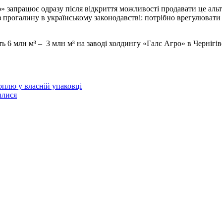
о» запрацює одразу після відкриття можливості продавати це альт
ез прогалину в українському законодавстві: потрібно врегулюва
ь 6 млн м³ – 3 млн м³ на заводі холдингу «Галс Агро» в Чернігів
оплю у власній упаковці
илися