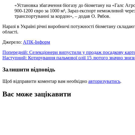
«Установка збагачення біогазу до біометану на «Галс Агр
900-1200 євро за 1000 м³, Зараз експорт неможливий чер
транспортуванні за кордон», – додав О. Рябов.
Наразі в Україні річні виробничі потужності біометану складают
області.
Джерело:
АПК-Інформ
Навігація
Попередній:
Селекціонери випустили у продаж посадкову карт
Наступний:
Котирування пальмової олії 15 лютого значно зниз
записів
Залишити відповідь
Щоб відправити коментар вам необхідно
авторизуватись
.
Вас може зацікавити