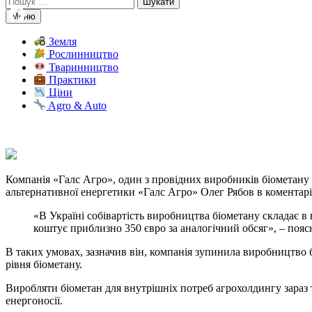
Меню
Facebook
Земля
Рослинництво
Telegram
Тваринництво
Практики
Viber
Ціни
X
Agro & Auto
Copy
Link
Print
Компанія «Галс Агро», один з провідних виробників біометану в
альтернативної енергетики «Галс Агро» Олег Рябов в коментарі
«В Україні собівартість виробництва біометану складає в 
коштує приблизно 350 євро за аналогічний обсяг», – пояс
В таких умовах, зазначив він, компанія зупинила виробництво 
рівня біометану.
Виробляти біометан для внутрішніх потреб агрохолдингу зараз 
енергоносії.