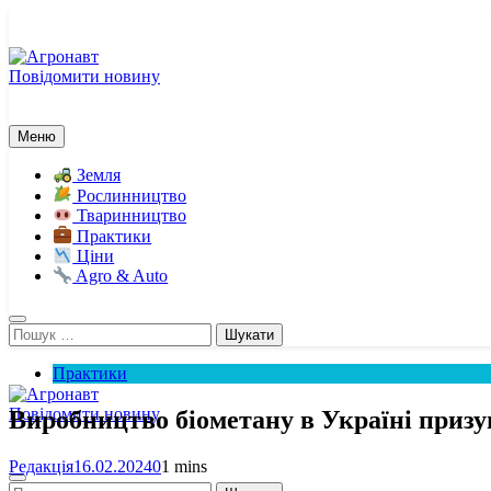
Перейти
до
вмісту
Повідомити новину
Агронавт
Новини українського агробізнесу
Меню
Земля
Рослинництво
Тваринництво
Практики
Ціни
Agro & Auto
Пошук:
Практики
Повідомити новину
Виробництво біометану в Україні призу
Агронавт
Новини українського агробізнесу
Редакція
16.02.2024
0
1 mins
Пошук: