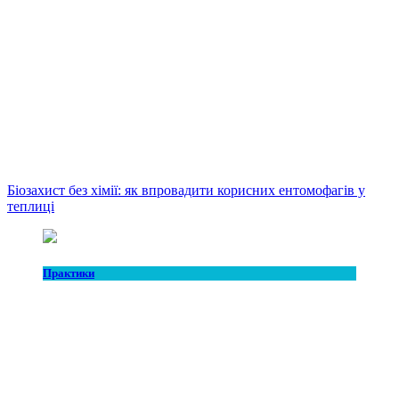
Біозахист без хімії: як впровадити корисних ентомофагів у
теплиці
Практики