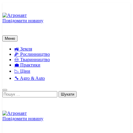
Перейти
до
вмісту
Повідомити новину
Агронавт
Новини українського агробізнесу
Меню
🚜 Земля
🌽 Рослинництво
🐽 Тваринництво
💼 Практики
📉 Ціни
🔧 Agro & Auto
Пошук:
Повідомити новину
Агронавт
Новини українського агробізнесу