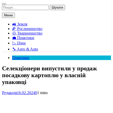
Пошук:
Меню
🚜 Земля
🌽 Рослинництво
🐽 Тваринництво
💼 Практики
📉 Ціни
🔧 Agro & Auto
Практики
Селекціонери випустили у продаж
посадкову картоплю у власній
упаковці
Редакція
16.02.2024
0
1 mins
Facebook