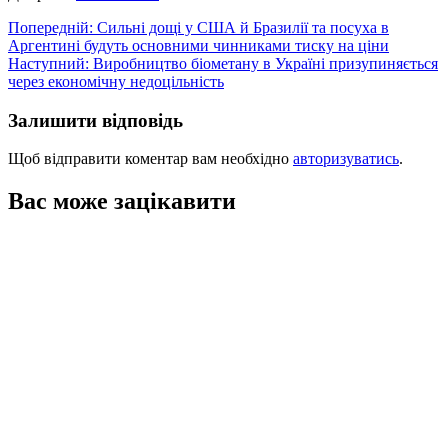
Навігація
Попередній:
Сильні дощі у США й Бразилії та посуха в
Аргентині будуть основними чинниками тиску на ціни
записів
Наступний:
Виробництво біометану в Україні призупиняється
через економічну недоцільність
Залишити відповідь
Щоб відправити коментар вам необхідно
авторизуватись
.
Вас може зацікавити