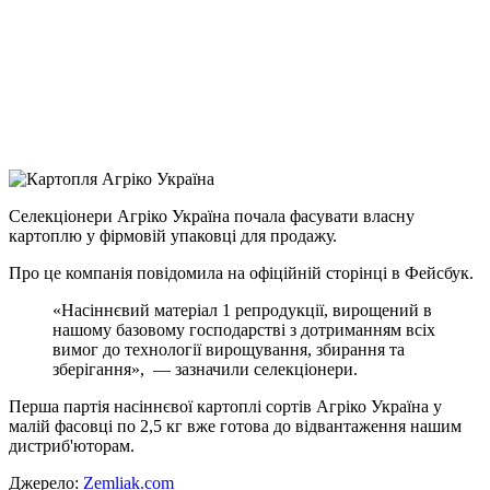
Telegram
Viber
X
Copy
Link
Print
Селекціонери Агріко Україна почала фасувати власну
картоплю у фірмовій упаковці для
продажу.
Про це компанія повідомила на офіційній сторінці в Фейсбук.
«Насіннєвий матеріал 1 репродукції, вирощений в
нашому базовому господарстві з дотриманням всіх
вимог до технології вирощування, збирання та
зберігання», — зазначили селекціонери.
Перша партія насіннєвої картоплі сортів Агріко Україна у
малій фасовці по 2,5 кг вже готова до відвантаження нашим
дистриб'юторам.
Джерело:
Zemliak.com