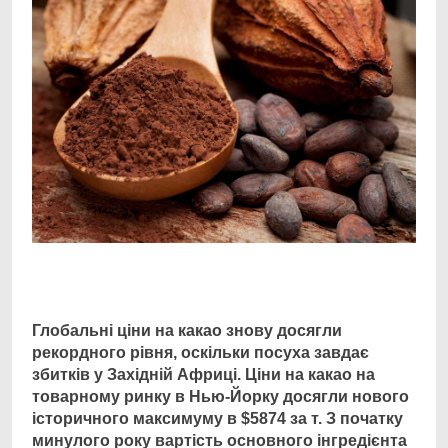
Facebook
Telegram
Viber
X
Copy
Print
Link
Глобальні ціни на какао знову досягли
рекордного рівня, оскільки посуха завдає
збитків у
Західній Африці. Ціни на какао на
товарному ринку в Нью-Йорку досягли нового
історичного максимуму в $5874 за т. З початку
минулого року вартість основного інгредієнта