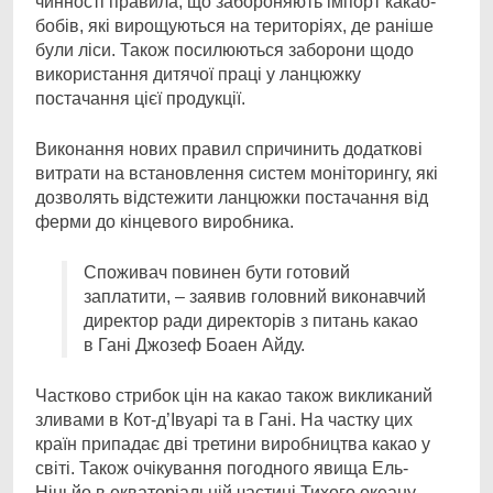
чинності правила, що забороняють імпорт какао-
бобів, які вирощуються на територіях, де раніше
були ліси. Також посилюються заборони щодо
використання дитячої праці у ланцюжку
постачання цієї продукції.
Виконання нових правил спричинить додаткові
витрати на встановлення систем моніторингу, які
дозволять відстежити ланцюжки постачання від
ферми до кінцевого виробника.
Споживач повинен бути готовий
заплатити, – заявив головний виконавчий
директор ради директорів з питань какао
в Гані Джозеф Боаен Айду.
Частково стрибок цін на какао також викликаний
зливами в Кот-д’Івуарі та в Гані. На частку цих
країн припадає дві третини виробництва какао у
світі. Також очікування погодного явища Ель-
Ніньйо в екваторіальній частині Тихого океану