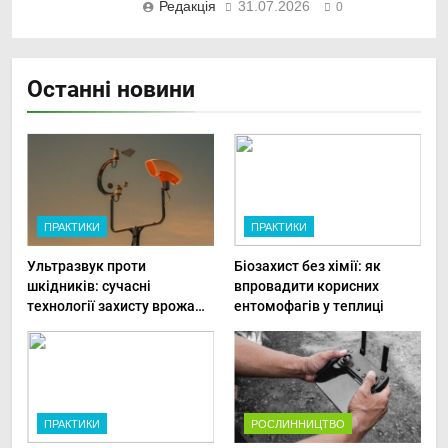
Редакція
31.07.2026
0
Останні новини
ПРАКТИКИ
ПРАКТИКИ
Ультразвук проти
Біозахист без хімії: як
шкідників: сучасні
впровадити корисних
технології захисту врожаю
ентомофагів у теплиці
в малих господарствах
ПРАКТИКИ
РОСЛИННИЦТВО