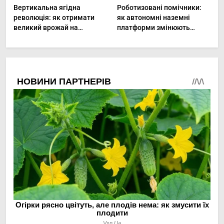
Вертикальна ягідна
Роботизовані помічники:
революція: як отримати
як автономні наземні
великий врожай на
платформи змінюють
мінімальній площі
догляд за органічними
овочами