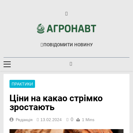
Перейти
до
вмісту
Агронавт
Новини Українського Агробізнесу
ПОВІДОМИТИ НОВИНУ
ПРАКТИКИ
Ціни на какао стрімко
зростають
0
Редакція
13.02.2024
1 Mins