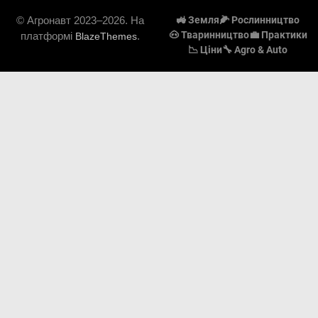
© Агронавт 2023–2026. На
🚜 Земля
🌽 Рослинництво
🐽 Тваринництво
💼 Практики
платформі
.
BlazeThemes
📉 Ціни
🔧 Agro & Auto