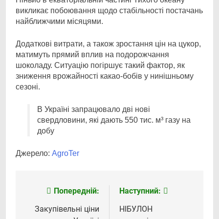
викликає побоювання щодо стабільності постачань
найближчими місяцями.
Додаткові витрати, а також зростання цін на цукор,
матимуть прямий вплив на подорожчання
шоколаду. Ситуацію погіршує такий фактор, як
зниження врожайності какао-бобів у нинішньому
сезоні.
В Україні запрацювало дві нові
свердловини, які дають 550 тис. м³ газу на
добу
Джерело:
АgroTer
Попередній:
Наступний:
Навігація
записів
Закупівельні ціни
НІБУЛОН