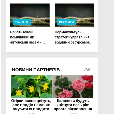
врожай на
мінімальній площі
ПРАКТИКИ
ПРАКТИКИ
Роботизовані
Пермакультурні
помічники: як
стратегії управління
автономні наземні
водними ресурсами:
платформи змінюють
як зробити мале
догляд за органічними
господарство стійким
овочами
до посухи