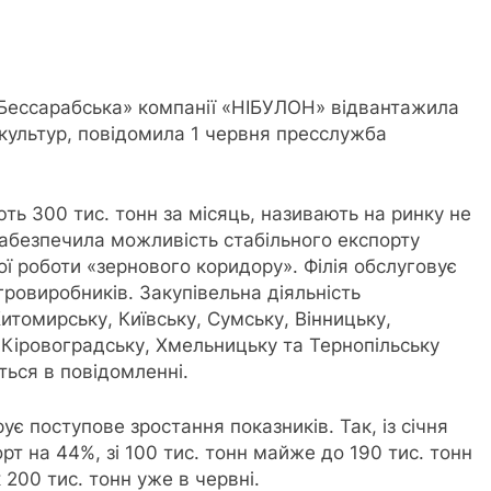
 «Бессарабська» компанії «НІБУЛОН»
відвантажила
культур, повідомила 1 червня пресслужба
ють 300 тис. тонн за місяць, називають на ринку не
забезпечила можливість стабільного експорту
ї роботи «зернового коридору». Філія обслуговує
гровиробників. Закупівельна діяльність
итомирську, Київську, Сумську, Вінницьку,
 Кіровоградську, Хмельницьку та Тернопільську
ється в повідомленні.
є поступове зростання показників. Так, із січня
рт на 44%, зі 100 тис. тонн майже до 190 тис. тонн
 200 тис. тонн уже в червні.