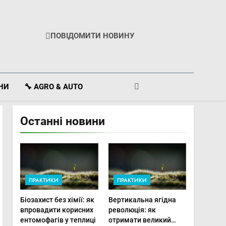
ПОВІДОМИТИ НОВИНУ
ІНИ
🔧 AGRO & AUTO
Останні новини
ПРАКТИКИ
ПРАКТИКИ
Біозахист без хімії: як
Вертикальна ягідна
впровадити корисних
революція: як
ентомофагів у теплиці
отримати великий