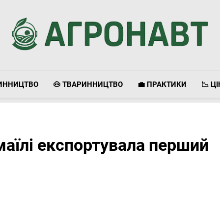
Агронавт
Новини Українського Агробізнесу
ЛИННИЦТВО
🐽 ТВАРИННИЦТВО
💼 ПРАКТИКИ
📉 Ц
маїлі експортувала перший