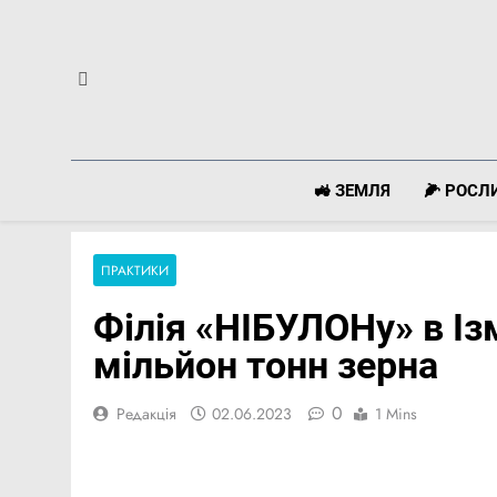
Перейти
до
вмісту
🚜 ЗЕМЛЯ
🌽 РОС
ПРАКТИКИ
Філія «НІБУЛОНу» в Із
мільйон тонн зерна
0
Редакція
02.06.2023
1 Mins
Facebook
Telegram
Viber
X
Copy
Print