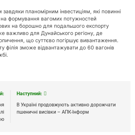
 завдяки планомірним інвестиціям, які повинні
к на формування вагомих потужностей
рнових на борошно для подальшого експорту
же важливо для Дунайського регіону, де
акопичення, що суттєво погіршує вивантаження.
кту філія зможе відвантажувати до 60 вагонів
бі.
й:
Наступний:
ня
В Україні продовжують активно дорожчати
лі
пшеничні висівки – АПК-Інформ
єю