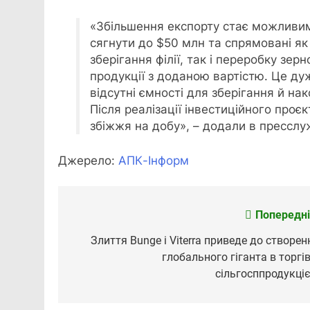
«Збільшення експорту стає можливим
сягнути до $50 млн та спрямовані я
зберігання філії, так і переробку зе
продукції з доданою вартістю. Це ду
відсутні ємності для зберігання й н
Після реалізації інвестиційного проє
збіжжя на добу», – додали в пресслуж
Джерело:
АПК-Інформ
Попередні
Навігація
записів
Злиття Bunge і Viterra приведе до створен
глобального гіганта в торгів
сільгосппродукці