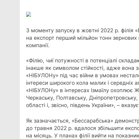
Link
З моменту запуску в жовтні 2022 р. філія
на експорт перший мільйон тонн зернових 
компанії.
«Філію, чиї потужності в потенціалі склада
інакше як символом стійкості, адже вона 
«НІБУЛОНу» під час війни в умовах нестало
інтереси широкого кола малих і середніх а
«НІБУЛОНу» в інтересах Ізмаїлу охоплює Ж
Черкаську, Полтавську, Дніпропетровську,
області і, звісно, південь України», – вказу
Як зазначається, «Бессарабська» демонстру
до травня 2022 р. вдалося збільшити експо
на місяць. У планах філії вийти на показник