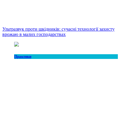
Ультразвук проти шкідників: сучасні технології захисту
врожаю в малих господарствах
Практики