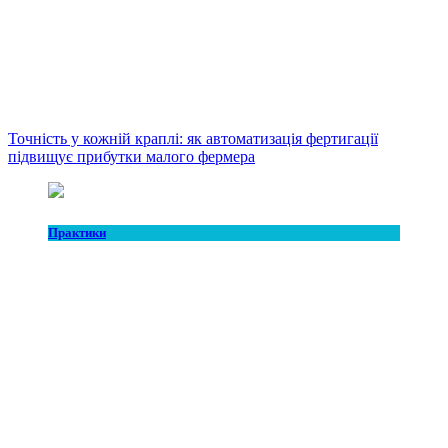
Точність у кожній краплі: як автоматизація фертигації
підвищує прибутки малого фермера
Практики