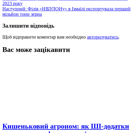
2023 року
записів
Наступний:
Філія «НІБУЛОНу» в Ізмаїлі експортувала перший
мільйон тонн зерна
Залишити відповідь
Щоб відправити коментар вам необхідно
авторизуватись
.
Вас може зацікавити
Кишеньковий агроном: як ШІ-додатки