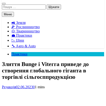
Пошук:
Меню
🚜 Земля
🌽 Рослинництво
🐽 Тваринництво
💼 Практики
📉 Ціни
🔧 Agro & Auto
Практики
Злиття Bunge і Viterra приведе до
створення глобального гіганта в
торгівлі сільгосппродукцією
Редакція
02.06.2023
0
1 mins
Facebook