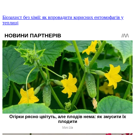
Біозахист без хімії: як впровадити корисних ентомофагів у
теплиці