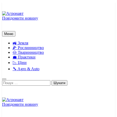
Перейти
до
вмісту
Повідомити новину
Агронавт
Новини українського агробізнесу
Меню
🚜 Земля
🌽 Рослинництво
🐽 Тваринництво
💼 Практики
📉 Ціни
🔧 Agro & Auto
Пошук:
Повідомити новину
Агронавт
Новини українського агробізнесу