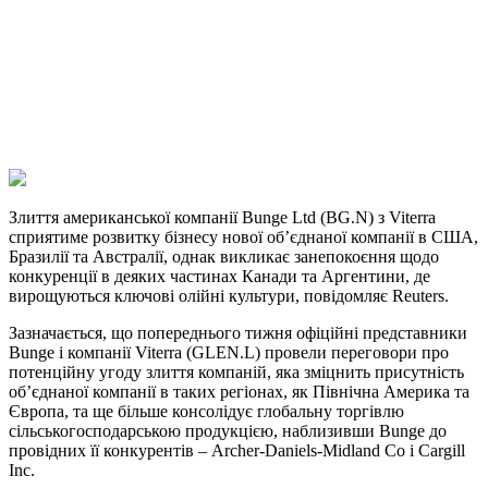
Telegram
Viber
X
Copy
Link
Print
Злиття американської компанії Bunge Ltd (BG.N) з Viterra
сприятиме розвитку бізнесу нової
об’єднаної компанії в США,
Бразилії та Австралії, однак викликає занепокоєння щодо
конкуренції в деяких частинах Канади та Аргентини, де
вирощуються ключові олійні культури, повідомляє Reuters.
Зазначається, що попереднього тижня офіційні представники
Bunge і компанії Viterra (GLEN.L) провели переговори про
потенційну угоду злиття компаній, яка зміцнить присутність
об’єднаної компанії в таких регіонах, як Північна Америка та
Європа, та ще більше консолідує глобальну торгівлю
сільськогосподарською продукцією, наблизивши Bunge до
провідних її конкурентів – Archer-Daniels-Midland Co і Cargill
Inc.