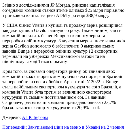
Згідно з дослідженнями JP Morgan, ринкова капіталізація
об’єднаної компанії становитиме близько $25 млрд порівняно
з ринковою капіталізацією ADM у розмірі $38,9 млрд.
У США бізнес Viterra з купівлі та продажу зерна розширився
завдяки купівлі Gavilon минулого року. Таким чином, злиття
компаній посилить бізнес Bunge з експорту зерна та
переробки олійних культур. Залучення мережі постачальників
зерна Gavilon допомогло б забезпечити 9 американських
заводів Bunge з переробки олійних культур і 2 експортних
термінали на узбережжі Мексиканської затоки та на
північному заході Тихого океану.
Крім того, за словами операторів ринку, об’єднання двох
компаній також створить домінуючого експортера в Бразилії
та переробника соєвих бобів в Аргентині. У 2022 р. Bunge
стала найбільшим експортером кукурудзи та сої з Бразилії, а
компанія Viterra була третім за величиною експортером
кукурудзи та сьомим постачальником сої. За даними
Cargonave, разом на ці компанії припадало близько 23,7%
бразильського експорту кукурудзи та 20,9% – сої.
Джерело:
АПК-Інформ
Навігація
Попередній:
Закупівельні ціни на зерно в Україні на 2 червня