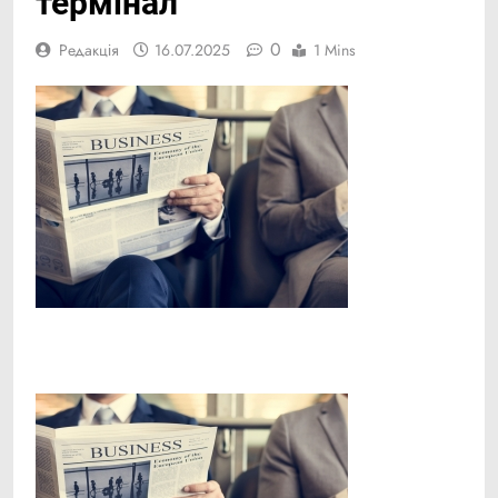
термінал
0
Редакція
16.07.2025
1 Mins
Facebook
Telegram
Viber
X
Copy
Print
Link