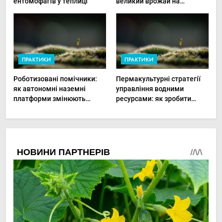
ентомофагів у теплиці
великий врожай на
мінімальній площі
ПРАКТИКИ
ПРАКТИКИ
Роботизовані помічники:
Пермакультурні стратегії
як автономні наземні
управління водними
платформи змінюють
ресурсами: як зробити
догляд за органічними
мале господарство стійким
овочами
до посухи