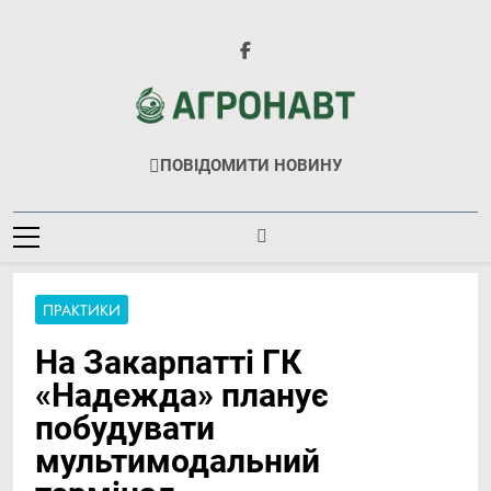
Перейти
до
вмісту
Агронавт
Новини Українського Агробізнесу
ПОВІДОМИТИ НОВИНУ
ПРАКТИКИ
На Закарпатті ГК
«Надежда» планує
побудувати
мультимодальний