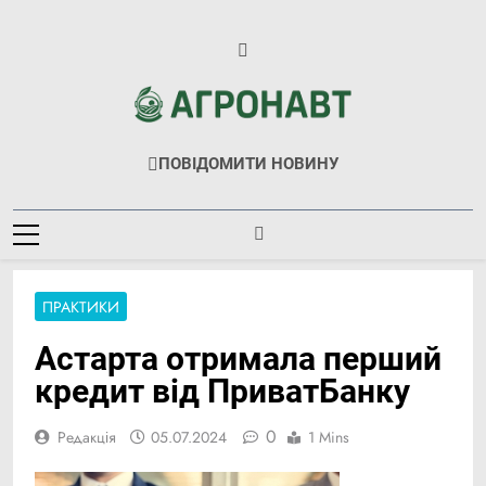
Перейти
до
вмісту
Агронавт
Новини Українського Агробізнесу
ПОВІДОМИТИ НОВИНУ
ПРАКТИКИ
Астарта отримала перший
кредит від ПриватБанку
0
Редакція
05.07.2024
1 Mins