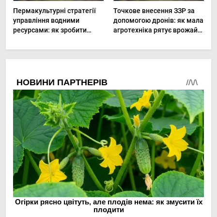
Пермакультурні стратегії
Точкове внесення ЗЗР за
управління водними
допомогою дронів: як мала
ресурсами: як зробити
агротехніка рятує врожай
мале господарство стійким
та бюджет
до посухи