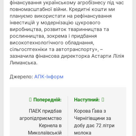
фінансування українському агробізнесу під час
повномасштабної війни. Кредитні кошти ми
плануємо використати на рефінансування
інвестицій у модернізацію цукрового
виробництва, розвиток тваринництва та
рослинництва, зокрема і придбання
високотехнологічного обладнання,
сільгосптехніки та автотранспорту», –
зазначила фінансова директорка Астарти Лілія
Лиманська.
Джерело:
АПК-Інформ
Попередній:
Наступний:
Навігація
записів
ПАЕК придбав
Корова Ґава з
агропідприємство
Чернігівщини за
Кернела в
добу дає 72 літри
Миколаївській
молока