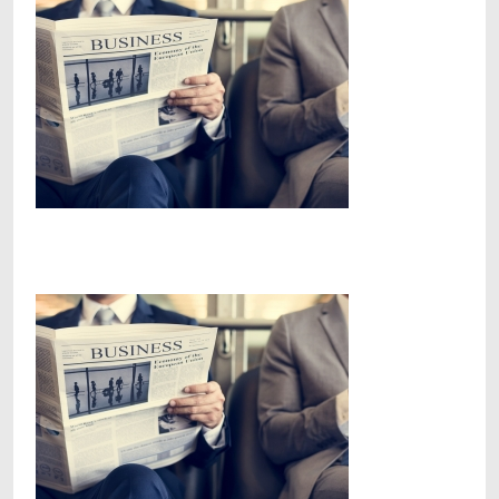
Facebook
Telegram
Viber
X
Copy
Print
Link