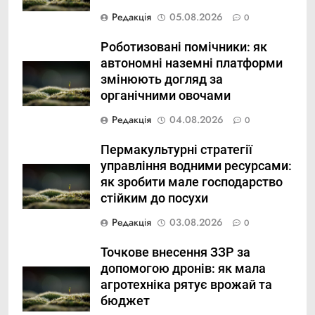
Редакція
05.08.2026
0
Роботизовані помічники: як
автономні наземні платформи
змінюють догляд за
органічними овочами
Редакція
04.08.2026
0
Пермакультурні стратегії
управління водними ресурсами:
як зробити мале господарство
стійким до посухи
Редакція
03.08.2026
0
Точкове внесення ЗЗР за
допомогою дронів: як мала
агротехніка рятує врожай та
бюджет