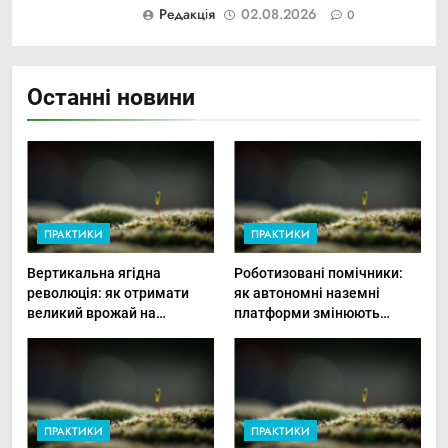
Редакція
02.08.2026
0
Останні новини
ПРАКТИКИ
ПРАКТИКИ
Вертикальна ягідна
Роботизовані помічники:
революція: як отримати
як автономні наземні
великий врожай на
платформи змінюють
мінімальній площі
догляд за органічними
овочами
ПРАКТИКИ
ПРАКТИКИ