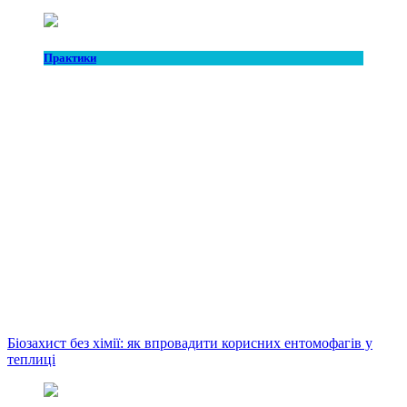
Практики
Біозахист без хімії: як впровадити корисних ентомофагів у
теплиці