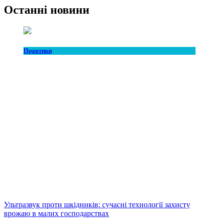
Останні новини
Практики
Ультразвук проти шкідників: сучасні технології захисту
врожаю в малих господарствах