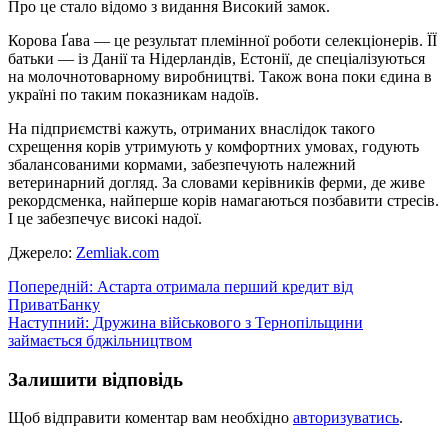
Про це стало відомо з видання Високий замок.
Корова Ґава — це результат племінної роботи селекціонерів. ЇЇ
батьки — із Данії та Ні­дерландів, Естонії, де спеці­алізуються
на молочнотовар­ному виробництві. Також вона поки єдина в
україні по таким показникам надоїв.
На підприємстві кажуть, отриманих внаслідок такого
схрещення корів утримують у комфорт­них умовах, годують
збалан­сованими кормами, забезпе­чують належний
ветеринарний догляд. За словами керівників ферми, де живе
рекордсмен­ка, найперше корів намага­ються позбавити стресів.
І це забезпечує високі надої.
Джерело:
Zemliak.com
Навігація
Попередній:
Астарта отримала перший кредит від
ПриватБанку
записів
Наступний:
Дружина військового з Тернопільщини
займається бджільництвом
Залишити відповідь
Щоб відправити коментар вам необхідно
авторизуватись
.