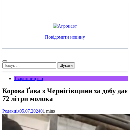
Перейти
до
вмісту
Агронавт
Новини українського агробізнесу
Повідомити новину
Пошук:
Тваринництво
Корова Ґава з Чернігівщини за добу дає
72 літри молока
Редакція
05.07.2024
0
1 mins