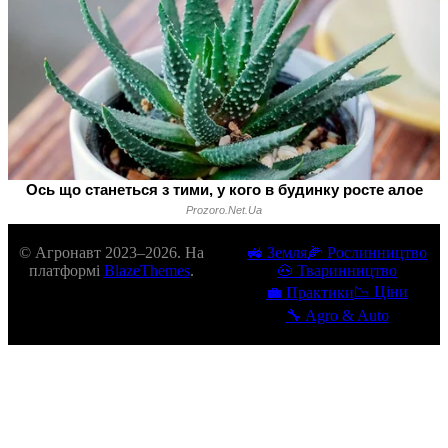
© Агронавт 2023–2026. На
🚜 Земля
🌽 Рослинництво
платформі
BlazeThemes
.
🐽 Тваринництво
📉 Ціни
💼 Практики
🔧 Agro & Auto