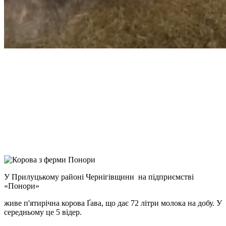
Facebook
Telegram
Viber
X
Copy
Link
Print
У Прилуцькому районі Чернігівщини на підприємстві
«Понори»
живе п'ятирічна
корова Ґава, що дає 72 літри молока на добу. У
середньому це 5 відер.