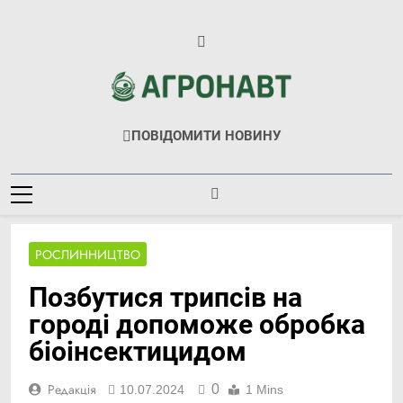
Перейти
до
вмісту
Агронавт
Новини Українського Агробізнесу
ПОВІДОМИТИ НОВИНУ
РОСЛИННИЦТВО
Позбутися трипсів на
городі допоможе обробка
біоінсектицидом
0
Редакція
10.07.2024
1 Mins