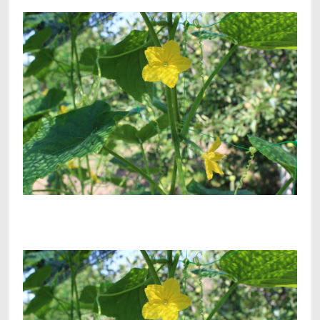
Facebook
Telegram
Viber
X
Copy
Print
Link