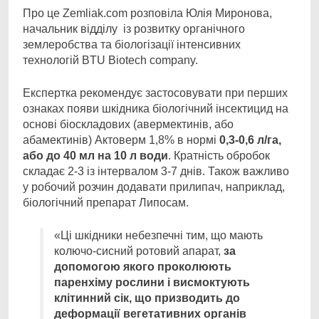
Про це Zemliak.com розповіла Юлія Миронова,
начальник відділу із розвитку органічного
землеробства та біологізації інтенсивних
технологій BTU Biotech company.
Експертка рекомендує застосовувати при перших
ознаках появи шкідника біологічний інсектицид на
основі біоскладових (авермектинів, або
абамектинів) Актоверм 1,8% в нормі
0,3-0,6 л/га,
або до 40 мл на 10 л води
. Кратність обробок
складає 2-3 із інтервалом 3-7 днів. Також важливо
у робочий розчин додавати прилипач, наприклад,
біологічний препарат Липосам.
«Ці шкідники небезпечні тим, що мають
колючо-сисний ротовий апарат,
за
допомогою якого проколюють
паренхіму рослини і висмоктують
клітинний сік, що призводить до
деформації вегетативних органів