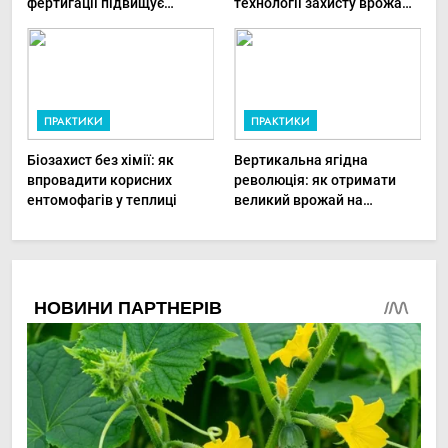
фертигації підвищує
технології захисту врожаю
прибутки малого фермера
в малих господарствах
ПРАКТИКИ
ПРАКТИКИ
Біозахист без хімії: як
Вертикальна ягідна
впровадити корисних
революція: як отримати
ентомофагів у теплиці
великий врожай на
мінімальній площі