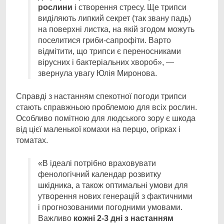
рослини
і створення стресу. Ще трипси
виділяють липкий секрет (так звану падь)
на поверхні листка, на якій згодом можуть
поселитися гриби-сапрофіти. Варто
відмітити, що трипси є переносниками
вірусних і бактеріальних хвороб», —
звернула увагу Юлія Миронова.
Справді з настанням спекотної погоди трипси
стають справжньою проблемою для всіх рослин.
Особливо помітною для людського зору є шкода
від цієї маленької комахи на перцю, огірках і
томатах.
«В ідеалі потрібно враховувати
фенологічний календар розвитку
шкідника, а також оптимальні умови для
утворення нових генерацій з фактичними
і прогнозованими погодними умовами.
Важливо
кожні 2-3 дні з настанням