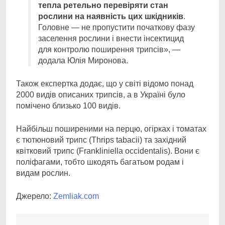
тепла ретельно перевіряти стан
рослини на наявність цих шкідників
.
Головне — не пропустити початкову фазу
заселення рослини і внести інсектицид
для контролю поширення трипсів», —
додала Юлія Миронова.
Також експертка додає, що у світі відомо понад
2000 видів описаних трипсів, а в Україні було
помічено близько 100 видів.
Найбільш поширеними на перцю, огірках і томатах
є тютюновий трипс (Thrips tabacii) та західний
квітковий трипс (Frankliniella occidentalis). Вони є
поліфагами, тобто шкодять багатьом родам і
видам рослин.
Джерело:
Zemliak.com