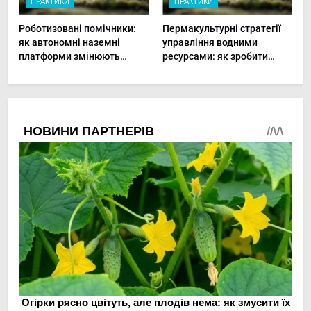
ПРАКТИКИ
ПРАКТИКИ
Роботизовані помічники:
Пермакультурні стратегії
як автономні наземні
управління водними
платформи змінюють
ресурсами: як зробити
догляд за органічними
мале господарство стійким
овочами
до посухи