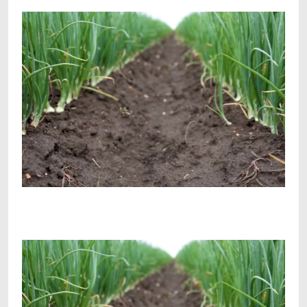
Facebook
Telegram
Viber
X
Copy
Print
Link