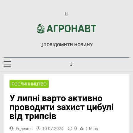
Перейти
до
вмісту
Агронавт
Новини Українського Агробізнесу
ПОВІДОМИТИ НОВИНУ
РОСЛИННИЦТВО
У липні варто активно
проводити захист цибулі
від трипсів
0
Редакція
10.07.2024
1 Mins