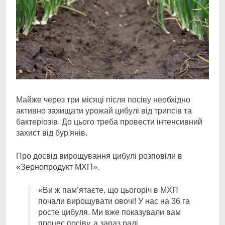
Майже через три місяці після посіву необхідно
активно захищати урожай цибулі від трипсів та
бактеріозів. До цього треба провести інтенсивний
захист від бур'янів.
Про досвід вирощування цибулі розповіли в
«Зернопродукт МХП».
«Ви ж пам’ятаєте, що цьогоріч в МХП
почали вирощувати овочі! У нас на 36 га
росте цибуля. Ми вже показували вам
процес посіву, а зараз раді