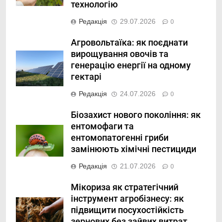
технологію
Редакція
29.07.2026
0
Агровольтаїка: як поєднати
вирощування овочів та
генерацію енергії на одному
гектарі
Редакція
24.07.2026
0
Біозахист нового покоління: як
ентомофаги та
ентомопатогенні гриби
замінюють хімічні пестициди
Редакція
21.07.2026
0
Мікориза як стратегічний
інструмент агробізнесу: як
підвищити посухостійкість
зернових без зайвих витрат