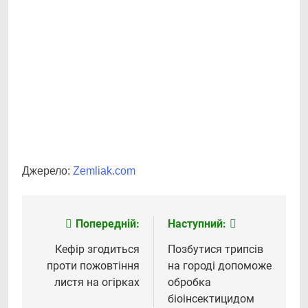
Джерело:
Zemliak.com
Попередній:
Наступний:
Навігація
записів
Кефір згодиться
Позбутися трипсів
проти пожовтіння
на городі допоможе
листя на огірках
обробка
біоінсектицидом