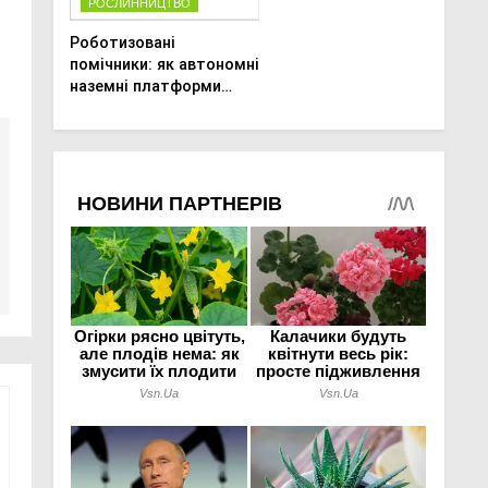
РОСЛИННИЦТВО
Роботизовані
помічники: як автономні
наземні платформи
змінюють догляд за
органічними овочами