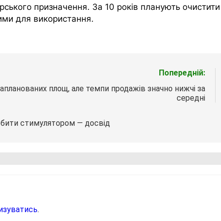
арського призначення. За 10 років планують очистити
ними для використання.
Попередній:
запланованих площ, але темпи продажів значно нижчі за
середні
обити стимулятором — досвід
изуватись
.