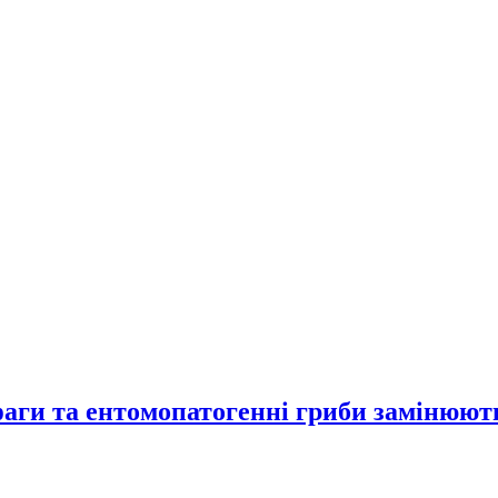
фаги та ентомопатогенні гриби замінюют