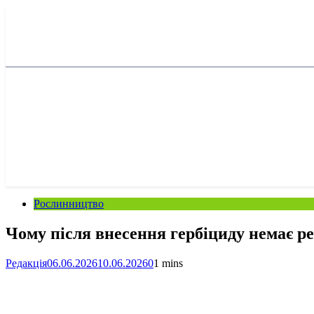
Перейти
до
вмісту
Рослинництво
Чому після внесення гербіциду немає р
Редакція
06.06.2026
10.06.2026
0
1 mins