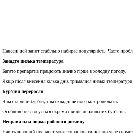
Facebook
Telegram
Viber
X
Copy
Link
Print
Навесні цей запит стабільно набирає популярність. Часто пробл
Занадто низька температура
Багато препаратів працюють значно гірше в холодну погоду.
Якщо після внесення кілька днів трималися низькі температури,
Бур’яни переросли
Чим старший бур’ян, тим складніше його контролювати.
Особливо це стосується окремих видів дводольних бур’янів.
Неправильна норма робочого розчину
Навіть хороший препарат може спрацювати погано через помил