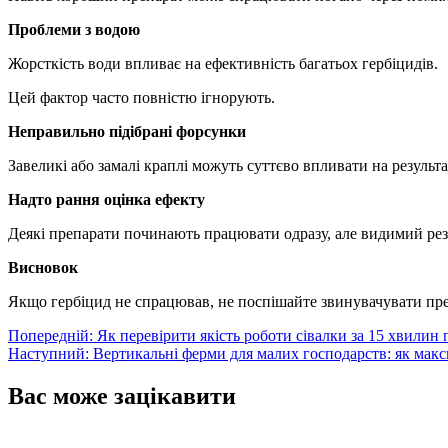
Проблеми з водою
Жорсткість води впливає на ефективність багатьох гербіцидів.
Цей фактор часто повністю ігнорують.
Неправильно підібрані форсунки
Завеликі або замалі краплі можуть суттєво впливати на результа
Надто рання оцінка ефекту
Деякі препарати починають працювати одразу, але видимий резу
Висновок
Якщо гербіцид не спрацював, не поспішайте звинувачувати пре
Навігація
Попередній:
Як перевірити якість роботи сівалки за 15 хвилин 
Наступний:
Вертикальні ферми для малих господарств: як мак
записів
Вас може зацікавити