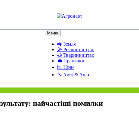
Агронавт
Новини українського агробізнесу
Меню
🚜 Земля
🌽 Рослинництво
🐽 Тваринництво
💼 Практики
📉 Ціни
🔧 Agro & Auto
езультату: найчастіші помилки