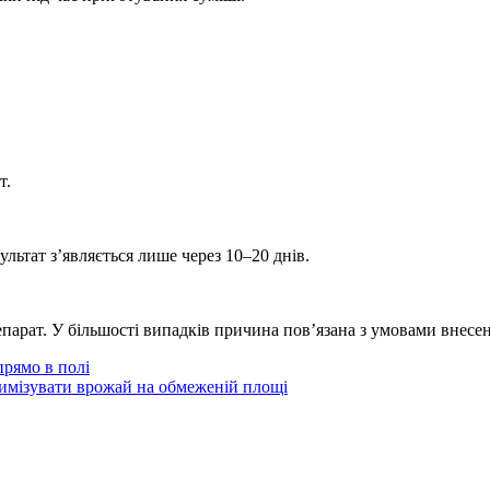
т.
льтат з’являється лише через 10–20 днів.
парат. У більшості випадків причина пов’язана з умовами внес
прямо в полі
симізувати врожай на обмеженій площі