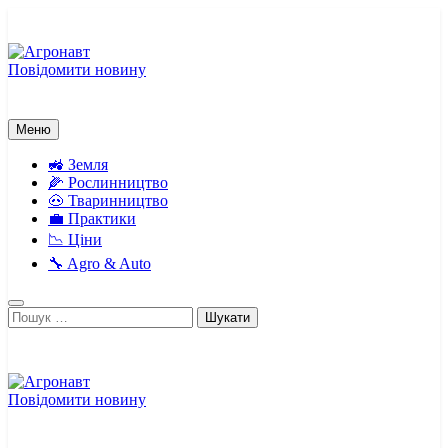
Перейти
до
вмісту
Повідомити новину
Агронавт
Новини українського агробізнесу
Меню
🚜 Земля
🌽 Рослинництво
🐽 Тваринництво
💼 Практики
📉 Ціни
🔧 Agro & Auto
Пошук:
Повідомити новину
Агронавт
Новини українського агробізнесу