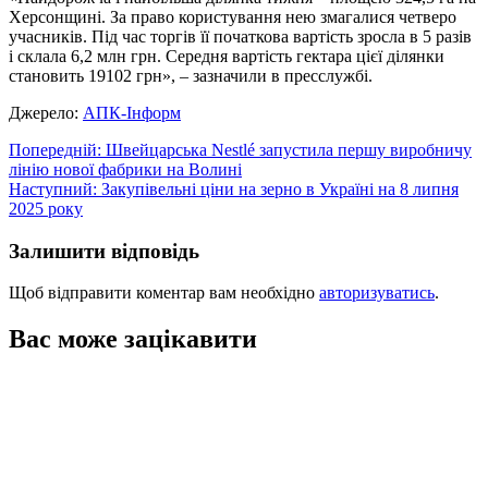
Херсонщині. За право користування нею змагалися четверо
учасників. Під час торгів її початкова вартість зросла в 5 разів
і склала 6,2 млн грн. Середня вартість гектара цієї ділянки
становить 19102 грн», – зазначили в пресслужбі.
Джерело:
АПК-Інформ
Навігація
Попередній:
Швейцарська Nestlé запустила першу виробничу
лінію нової фабрики на Волині
записів
Наступний:
Закупівельні ціни на зерно в Україні на 8 липня
2025 року
Залишити відповідь
Щоб відправити коментар вам необхідно
авторизуватись
.
Вас може зацікавити