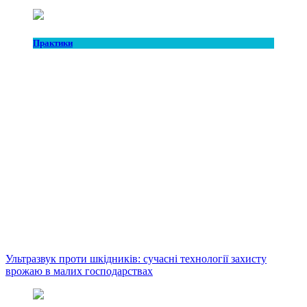
Практики
Ультразвук проти шкідників: сучасні технології захисту
врожаю в малих господарствах