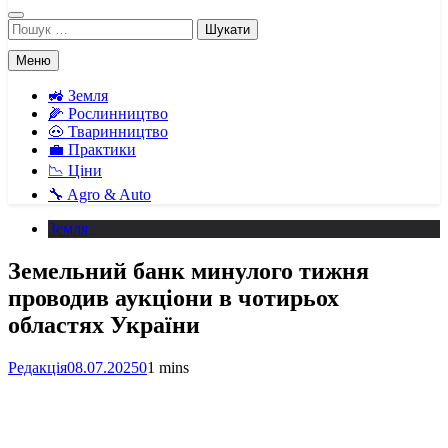
Пошук:
Меню
🚜 Земля
🌽 Рослинництво
🐽 Тваринництво
💼 Практики
📉 Ціни
🔧 Agro & Auto
Земля
Земельний банк минулого тижня
проводив аукціони в чотирьох
областях України
Редакція
08.07.2025
0
1 mins
Facebook