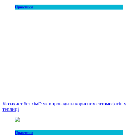
Практики
Біозахист без хімії: як впровадити корисних ентомофагів у
теплиці
Практики