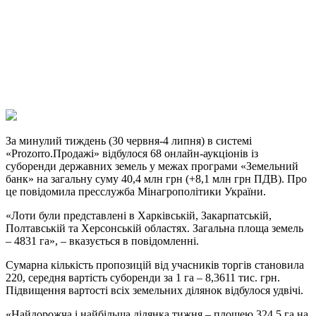
Telegram
Viber
X
Copy
Link
Print
За минулий тиждень (30 червня-4 липня) в системі
«Prozorro.Продажі» відбулося 68
онлайн-аукціонів із
суборенди державних земель у межах програми «Земельний
банк» на загальну суму 40,4 млн грн (+8,1 млн грн ПДВ). Про
це повідомила пресслужба Мінагрополітики України.
«Лоти були представлені в Харківській, Закарпатській,
Полтавській та Херсонській областях. Загальна площа земель
– 4831 га», – вказується в повідомленні.
Сумарна кількість пропозицій від учасників торгів становила
220, середня вартість суборенди за 1 га – 8,3611 тис. грн.
Підвищення вартості всіх земельних ділянок відбулося удвічі.
«Найдорожча і найбільша ділянка тижня – площею 324,5 га на