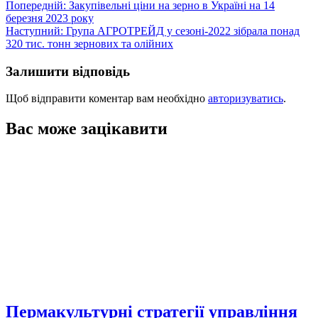
Навігація
Попередній:
Закупівельні ціни на зерно в Україні на 14
березня 2023 року
записів
Наступний:
Група АГРОТРЕЙД у сезоні-2022 зібрала понад
320 тис. тонн зернових та олійних
Залишити відповідь
Щоб відправити коментар вам необхідно
авторизуватись
.
Вас може зацікавити
Пермакультурні стратегії управління