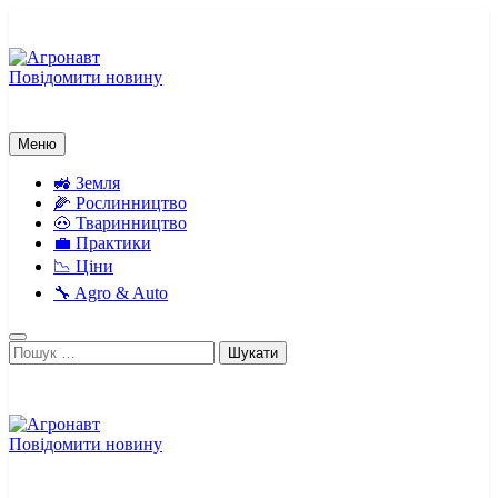
Перейти
до
вмісту
Повідомити новину
Агронавт
Новини українського агробізнесу
Меню
🚜 Земля
🌽 Рослинництво
🐽 Тваринництво
💼 Практики
📉 Ціни
🔧 Agro & Auto
Пошук:
Повідомити новину
Агронавт
Новини українського агробізнесу