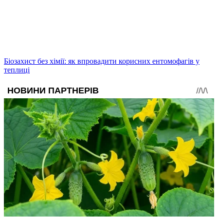
Біозахист без хімії: як впровадити корисних ентомофагів у
теплиці