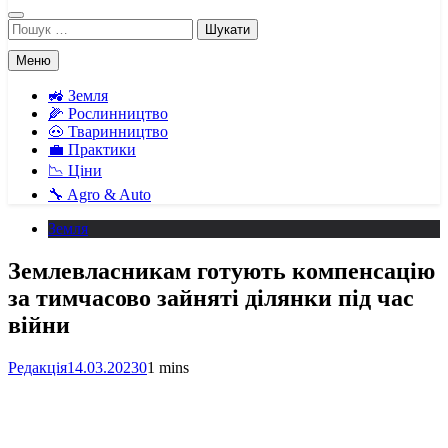
Пошук:
Меню
🚜 Земля
🌽 Рослинництво
🐽 Тваринництво
💼 Практики
📉 Ціни
🔧 Agro & Auto
Земля
Землевласникам готують компенсацію
за тимчасово зайняті ділянки під час
війни
Редакція
14.03.2023
0
1 mins
Facebook