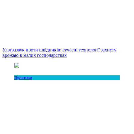
Ультразвук проти шкідників: сучасні технології захисту
врожаю в малих господарствах
Практики