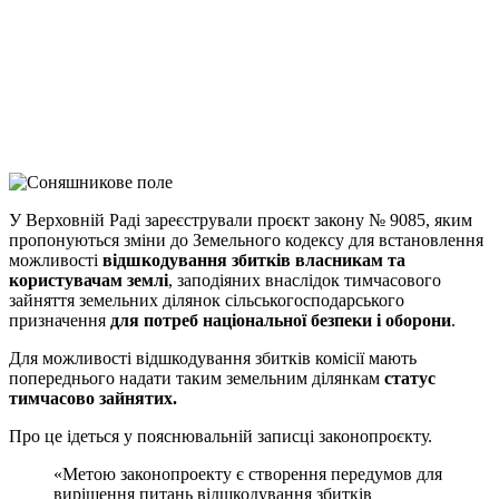
Telegram
Viber
X
Copy
Link
Print
У Верховній Раді зареєстрували проєкт закону № 9085, яким
пропонуються зміни до Земельного
кодексу для встановлення
можливості
відшкодування збитків власникам та
користувачам землі
, заподіяних внаслідок тимчасового
зайняття земельних ділянок сільськогосподарського
призначення
для потреб національної безпеки і оборони
.
Для можливості відшкодування збитків комісії мають
попереднього надати таким земельним ділянкам
статус
тимчасово зайнятих.
Про це ідеться у пояснювальній записці законопроєкту.
«Метою законопроекту є створення передумов для
вирішення питань відшкодування збитків