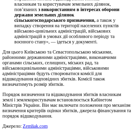
власникам та користувачам земельних ділянок,
пов’язаних
з використанням в інтересах оборони
держави земельних ділянок
сільськогосподарського призначення,
а також у
випадку створення на території населених пунктів
військово-цивільних адміністрацій, військових
адміністрацій в умовах дії особливого періоду та
воєнного стану», — ідеться у документі.
Для цього Київською та Севастопольською міськими,
районними державними адміністраціями, виконавчими
органами сільських, селищних, міських рад, та
військовоцивільними адміністраціями, військовими
адміністраціями будуть створюватися комісії для
відшкодування відповідних збитків. Комісії також
визначатимуть розмір збитків.
Порядок визначення та відшкодування збитків власникам
землі і землекористувачам встановлюється Кабінетом
Міністрів України. Він має включати положення про механізм
визначення критеріїв оцінки збитків, джерела фінансування та
порядок відшкодування.
Джерело:
Zemliak.com