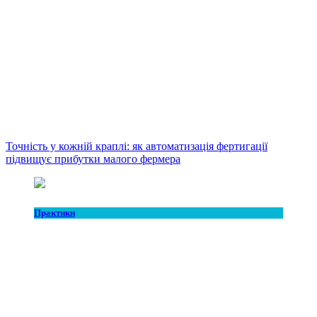
Точність у кожній краплі: як автоматизація фертигації
підвищує прибутки малого фермера
Практики