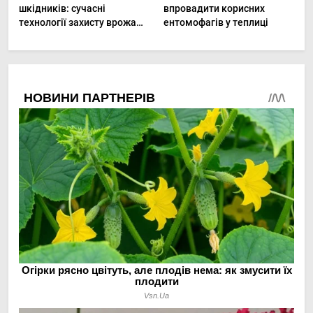
шкідників: сучасні
впровадити корисних
технології захисту врожаю
ентомофагів у теплиці
в малих господарствах