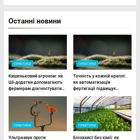
Останні новини
ПРАКТИКИ
ПРАКТИКИ
Кишеньковий агроном: як
Точність у кожній краплі:
ШІ-додатки допомагають
як автоматизація
фермерам діагностувати
фертигації підвищує
хвороби рослин миттєво
прибутки малого фермера
ПРАКТИКИ
ПРАКТИКИ
Ультразвук проти
Біозахист без хімії: як