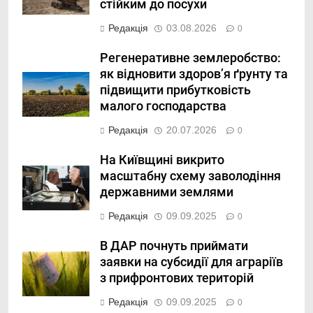
стійким до посухи
Редакція
03.08.2026
0
Регенеративне землеробство:
як відновити здоров’я ґрунту та
підвищити прибутковість
малого господарства
Редакція
20.07.2026
0
На Київщині викрито
масштабну схему заволодіння
державними землями
Редакція
09.09.2025
0
В ДАР почнуть приймати
заявки на субсидії для аграріїв
з прифронтових територій
Редакція
09.09.2025
0