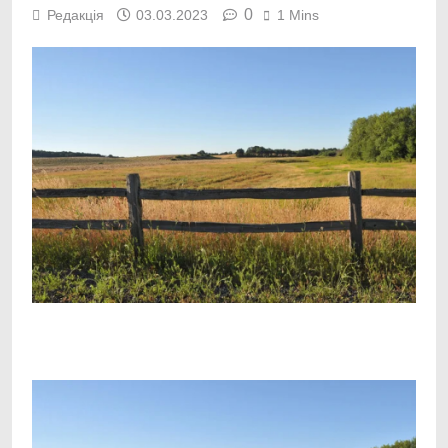
0
Редакція
03.03.2023
1 Mins
Facebook
Telegram
Viber
X
Copy
Print
Link