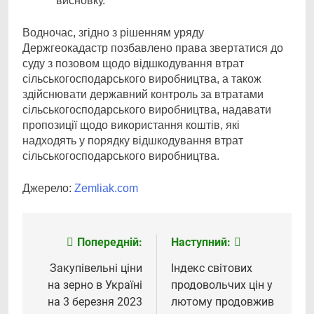
висновку.
Водночас, згідно з рішенням уряду
Держгеокадастр позбавлено права звертатися до
суду з позовом щодо відшкодування втрат
сільськогосподарського виробництва, а також
здійснювати державний контроль за втратами
сільськогосподарського виробництва, надавати
пропозиції щодо використання коштів, які
надходять у порядку відшкодування втрат
сільськогосподарського виробництва.
Джерело:
Zemliak.com
Попередній:
Наступний:
Навігація
записів
Закупівельні ціни
Індекс світових
на зерно в Україні
продовольчих цін у
на 3 березня 2023
лютому продовжив