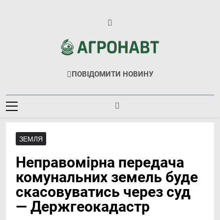
Перейти
до
вмісту
Агронавт
Новини Українського Агробізнесу
ПОВІДОМИТИ НОВИНУ
ЗЕМЛЯ
Неправомірна передача
комунальних земель буде
скасовуватись через суд
— Держгеокадастр