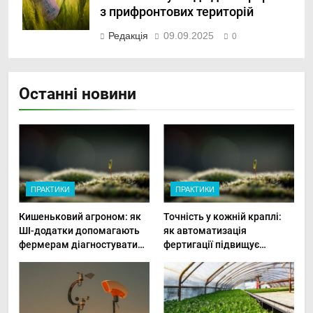
з прифронтових територій
Редакція
09.09.2025
0
Останні новини
ПРАКТИКИ
ПРАКТИКИ
Кишеньковий агроном: як
Точність у кожній краплі:
ШІ-додатки допомагають
як автоматизація
фермерам діагностувати
фертигації підвищує
хвороби рослин миттєво
прибутки малого фермера