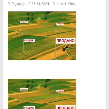
0
Редакція
06.11.2024
1 Mins
Facebook
Telegram
Viber
X
Copy
Print
Link