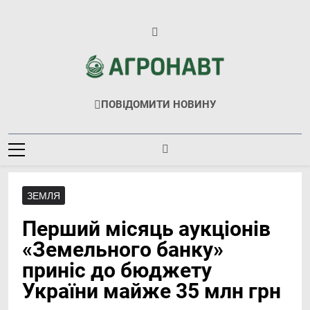
Перейти
до
вмісту
Агронавт
Новини Українського Агробізнесу
ПОВІДОМИТИ НОВИНУ
ЗЕМЛЯ
Перший місяць аукціонів
«Земельного банку»
приніс до бюджету
України майже 35 млн грн