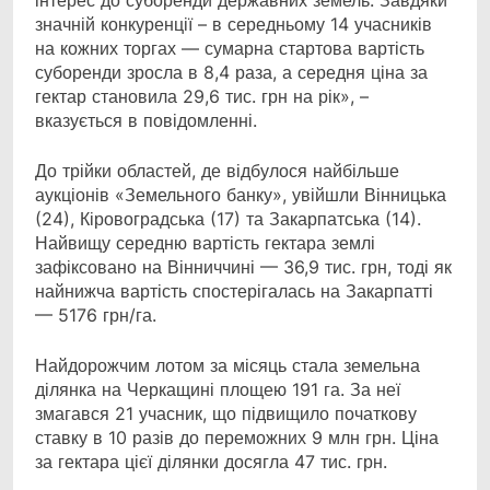
інтерес до суборенди державних земель. Завдяки
значній конкуренції – в середньому 14 учасників
на кожних торгах — сумарна стартова вартість
суборенди зросла в 8,4 раза, а середня ціна за
гектар становила 29,6 тис. грн на рік», –
вказується в повідомленні.
До трійки областей, де відбулося найбільше
аукціонів «Земельного банку», увійшли Вінницька
(24), Кіровоградська (17) та Закарпатська (14).
Найвищу середню вартість гектара землі
зафіксовано на Вінниччині — 36,9 тис. грн, тоді як
найнижча вартість спостерігалась на Закарпатті
— 5176 грн/га.
Найдорожчим лотом за місяць стала земельна
ділянка на Черкащині площею 191 га. За неї
змагався 21 учасник, що підвищило початкову
ставку в 10 разів до переможних 9 млн грн. Ціна
за гектара цієї ділянки досягла 47 тис. грн.