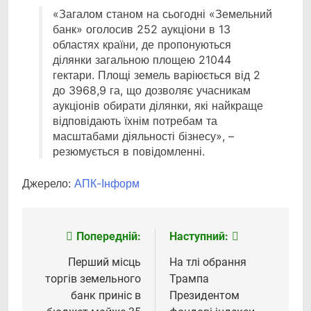
«Загалом станом на сьогодні «Земельний
банк» оголосив 252 аукціони в 13
областях країни, де пропонуються
ділянки загальною площею 21044
гектари. Площі земель варіюється від 2
до 3968,9 га, що дозволяє учасникам
аукціонів обирати ділянки, які найкраще
відповідають їхнім потребам та
масштабами діяльності бізнесу», –
резюмується в повідомленні.
Джерело:
АПК-Інформ
Попередній:
Наступний:
Навігація
записів
Перший місць
На тлі обрання
торгів земельного
Трампа
банк приніс в
Президентом