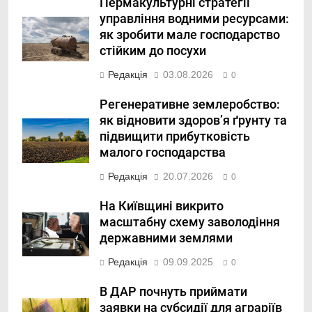
Пермакультурні стратегії
управління водними ресурсами:
як зробити мале господарство
стійким до посухи
Редакція
03.08.2026
0
Регенеративне землеробство:
як відновити здоров’я ґрунту та
підвищити прибутковість
малого господарства
Редакція
20.07.2026
0
На Київщині викрито
масштабну схему заволодіння
державними землями
Редакція
09.09.2025
0
В ДАР почнуть приймати
заявки на субсидії для аграріїв