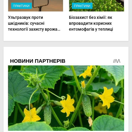
ПРАКТИКИ
ПРАКТИКИ
Ультразвук проти
Біозахист без хімії: як
шкідників: сучасні
впровадити корисних
технології захисту врожаю
ентомофагів у теплиці
в малих господарствах