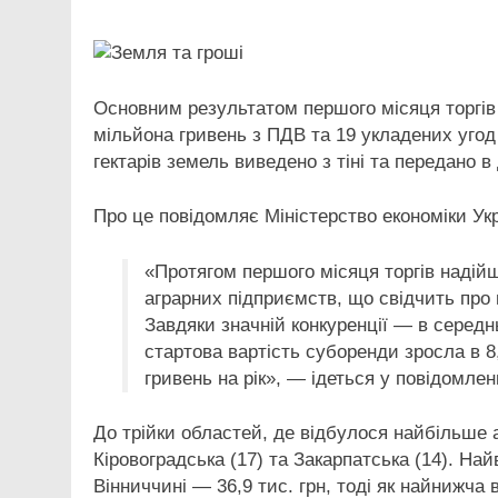
Link
Основним результатом першого місяця торгів
мільйона гривень з ПДВ та 19 укладених угод
гектарів земель виведено з тіні та передано в
Про це повідомляє Міністерство економіки Укр
«Протягом першого місяця торгів надій
аграрних підприємств, що свідчить про
Завдяки значній конкуренції — в серед
стартова вартість суборенди зросла в 8,
гривень на рік», — ідеться у повідомленн
До трійки областей, де відбулося найбільше а
Кіровоградська (17) та Закарпатська (14). На
Вінниччині — 36,9 тис. грн, тоді як найнижча 