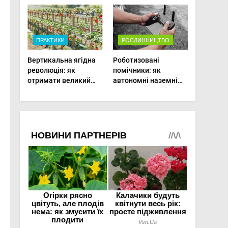
врожаю в малих
теплиці
господарствах
ПРАКТИКИ
РОСЛИННИЦТВО
Вертикальна ягідна
Роботизовані
революція: як
помічники: як
отримати великий
автономні наземні
врожай на
платформи змінюють
мінімальній площі
догляд за
органічними овочами