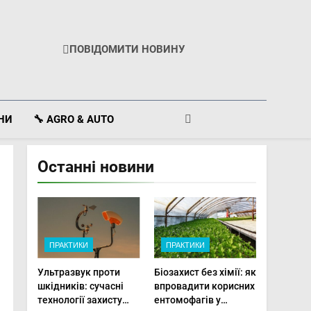
ПОВІДОМИТИ НОВИНУ
ІНИ
🔧 AGRO & AUTO
Останні новини
ПРАКТИКИ
ПРАКТИКИ
Ультразвук проти
Біозахист без хімії: як
шкідників: сучасні
впровадити корисних
технології захисту
ентомофагів у