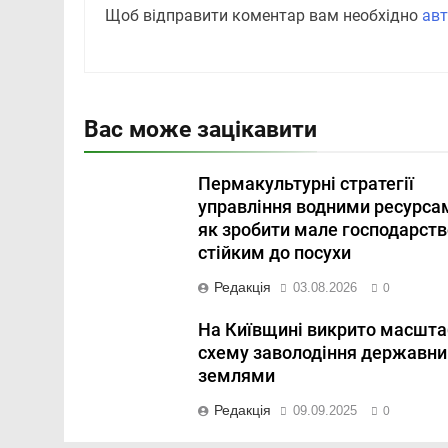
Щоб відправити коментар вам необхідно
авт
Вас може зацікавити
Пермакультурні стратегії
управління водними ресурса
як зробити мале господарств
стійким до посухи
Редакція
03.08.2026
0
На Київщині викрито масшта
схему заволодіння державн
землями
Редакція
09.09.2025
0