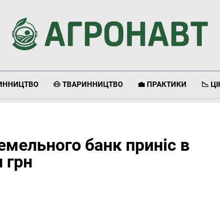
Агронавт
Новини Українського Агробізнесу
ЛИННИЦТВО
🐽 ТВАРИННИЦТВО
💼 ПРАКТИКИ
📉 Ц
емельного банк приніс в
 грн