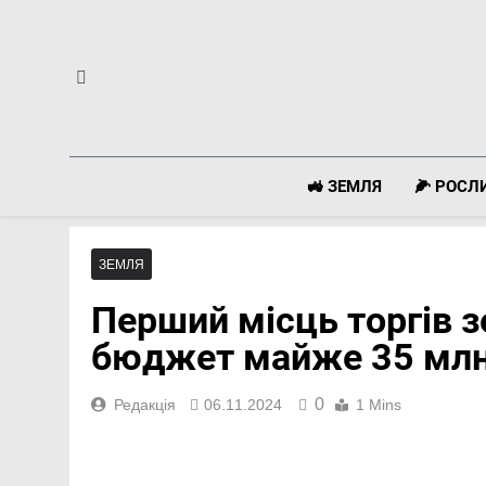
Перейти
до
вмісту
🚜 ЗЕМЛЯ
🌽 РОС
ЗЕМЛЯ
Перший місць торгів з
бюджет майже 35 млн
0
Редакція
06.11.2024
1 Mins
Facebook
Telegram
Viber
X
Copy
Print