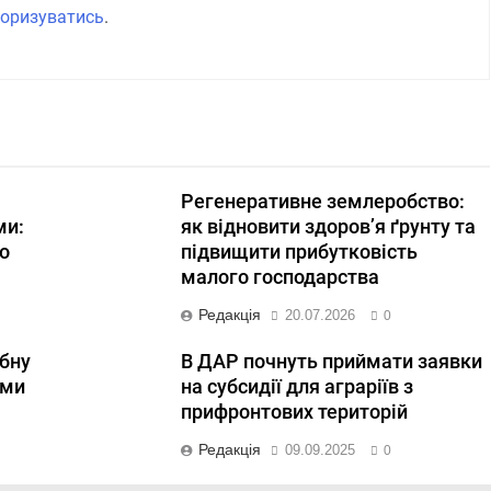
оризуватись
.
Регенеративне землеробство:
ми:
як відновити здоров’я ґрунту та
о
підвищити прибутковість
малого господарства
Редакція
20.07.2026
0
бну
В ДАР почнуть приймати заявки
ими
на субсидії для аграріїв з
прифронтових територій
Редакція
09.09.2025
0