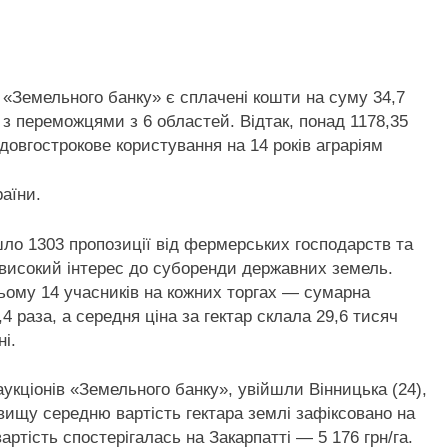
 «Земельного банку» є сплачені кошти на
суму 34,7
 з переможцями з 6 областей. Відтак, понад 1178,35
 довгострокове користування на 14 років аграріям
аїни.
шло 1303 пропозиції від фермерських господарств та
 високий інтерес до суборенди державних земель.
ньому 14 учасників на кожних торгах — сумарна
4 раза, а середня ціна за гектар склала 29,6 тисяч
і.
укціонів «Земельного банку», увійшли Вінницька (24),
йвищу середню вартість гектара землі зафіксовано на
вартість спостерігалась на Закарпатті — 5 176 грн/га.