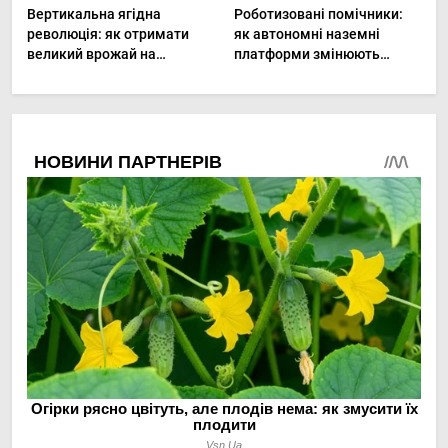
Вертикальна ягідна
Роботизовані помічники:
революція: як отримати
як автономні наземні
великий врожай на
платформи змінюють
мінімальній площі
догляд за органічними
овочами