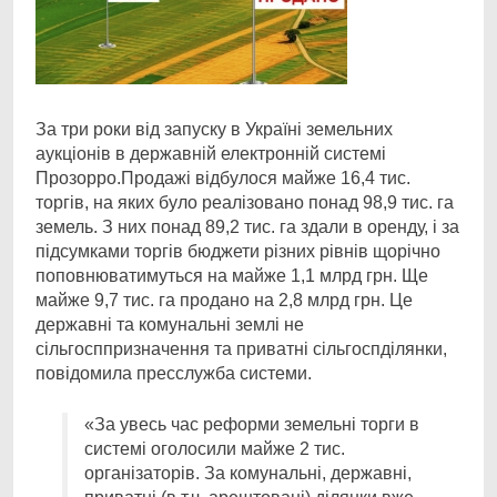
За три роки від запуску в Україні земельних
аукціонів в державній електронній системі
Прозорро.Продажі відбулося майже 16,4 тис.
торгів, на яких було реалізовано понад 98,9 тис. га
земель. З них понад 89,2 тис. га здали в оренду, і за
підсумками торгів бюджети різних рівнів щорічно
поповнюватимуться на майже 1,1 млрд грн. Ще
майже 9,7 тис. га продано на 2,8 млрд грн. Це
державні та комунальні землі не
сільгосппризначення та приватні сільгоспділянки,
повідомила пресслужба системи.
«За увесь час реформи земельні торги в
системі оголосили майже 2 тис.
організаторів. За комунальні, державні,