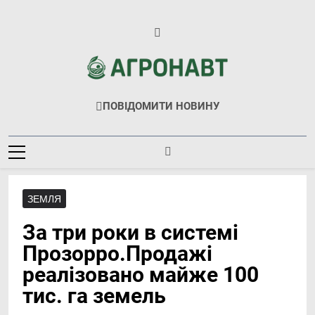
Перейти
до
вмісту
Агронавт
Новини Українського Агробізнесу
ПОВІДОМИТИ НОВИНУ
ЗЕМЛЯ
За три роки в системі
Прозорро.Продажі
реалізовано майже 100
тис. га земель