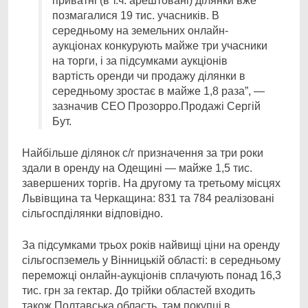
приватні (в т.ч. арештовані) ділянки вже
позмагалися 19 тис. учасників. В
середньому на земельних онлайн-
аукціонах конкурують майже три учасники
на торги, і за підсумками аукціонів
вартість оренди чи продажу ділянки в
середньому зростає в майже 1,8 раза”, —
зазначив СЕО Прозорро.Продажі Сергій
Бут.
Найбільше ділянок с/г призначення за три роки
здали в оренду на Одещині — майже 1,5 тис.
завершених торгів. На другому та третьому місцях
Львівщина та Черкащина: 831 та 784 реалізовані
сільгоспділянки відповідно.
За підсумками трьох років найвищі ціни на оренду
сільгоспземель у Вінницькій області: в середньому
переможці онлайн-аукціонів сплачують понад 16,3
тис. грн за гектар. До трійки областей входить
також Полтавська область, там покупці в