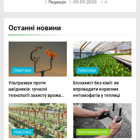
Редакція
09.09.2025
0
Останні новини
ПРАКТИКИ
ПРАКТИКИ
Ультразвук проти
Біозахист без хімії: як
шкідників: сучасні
впровадити корисних
технології захисту врожаю
ентомофагів у теплиці
в малих господарствах
ПРАКТИКИ
РОСЛИННИЦТВО