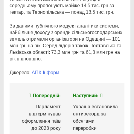
середньому пропонують майже 14,5 тис. грн за
гектар, та Тернопільська — понад 13,5 тис. грн.
За даними публічного модуля аналітики системи,
найбільше доходу з оренди сільськогосподарських
земель отримали організатори на Одещині — 101
млн грн на рік. Серед лідерів також Полтавська та
Львівська області: 73,3 млн грн та 61,3 млн грн на
рік відповідно.
Джерело:
АПК-Інформ
Попередній:
Наступний:
Навігація
записів
Парламент
Україна встановила
відтермінував
антирекорд за
оформлення паїв
обсягами
до 2028 року
переробки