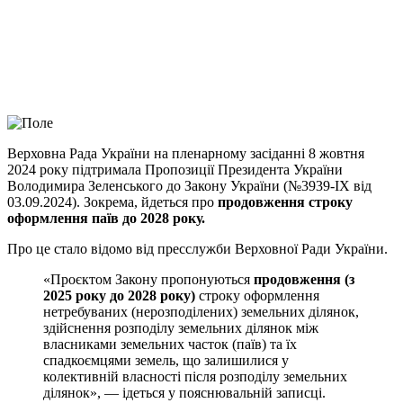
Viber
X
Copy
Link
Print
Верховна Рада України на пленарному засіданні 8 жовтня
2024 року підтримала Пропозиції
Президента України
Володимира Зеленського до Закону України (№3939-ІХ від
03.09.2024). Зокрема, йдеться про
продовження строку
оформлення паїв до 2028 року.
Про це стало відомо від пресслужби Верховної Ради України.
«Проєктом Закону пропонуються
продовження (з
2025 року до 2028 року)
строку оформлення
нетребуваних (нерозподілених) земельних ділянок,
здійснення розподілу земельних ділянок між
власниками земельних часток (паїв) та їх
спадкоємцями земель, що залишилися у
колективній власності після розподілу земельних
ділянок», — ідеться у пояснювальній записці.