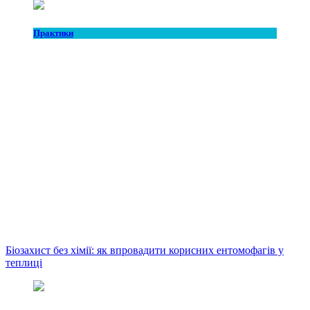
Практики
Біозахист без хімії: як впровадити корисних ентомофагів у
теплиці