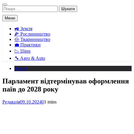
Пошук:
Меню
🚜 Земля
🌽 Рослинництво
🐽 Тваринництво
💼 Практики
📉 Ціни
🔧 Agro & Auto
Земля
Парламент відтермінував оформлення
паїв до 2028 року
Редакція
09.10.2024
0
1 mins
Facebook
Telegram