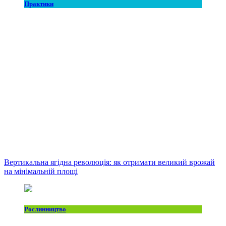
Практики
Вертикальна ягідна революція: як отримати великий врожай
на мінімальній площі
Рослинництво