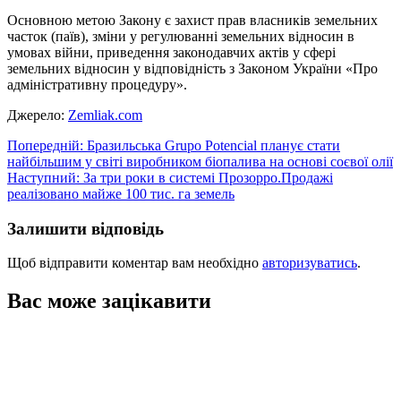
Основною метою Закону є захист прав власників земельних
часток (паїв), зміни у регулюванні земельних відносин в
умовах війни, приведення законодавчих актів у сфері
земельних відносин у відповідність з Законом України «Про
адміністративну процедуру».
Джерело:
Zemliak.com
Навігація
Попередній:
Бразильська Grupo Potencial планує стати
найбільшим у світі виробником біопалива на основі соєвої олії
записів
Наступний:
За три роки в системі Прозорро.Продажі
реалізовано майже 100 тис. га земель
Залишити відповідь
Щоб відправити коментар вам необхідно
авторизуватись
.
Вас може зацікавити