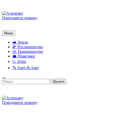
Перейти
до
вмісту
Повідомити новину
Агронавт
Новини українського агробізнесу
Меню
🚜 Земля
🌽 Рослинництво
🐽 Тваринництво
💼 Практики
📉 Ціни
🔧 Agro & Auto
Пошук:
Повідомити новину
Агронавт
Новини українського агробізнесу