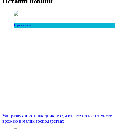
Останні новини
Практики
Ультразвук проти шкідників: сучасні технології захисту
врожаю в малих господарствах