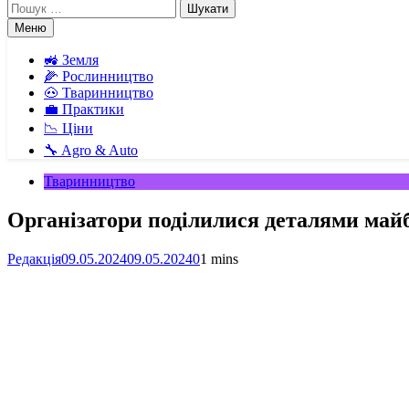
Пошук:
Меню
🚜 Земля
🌽 Рослинництво
🐽 Тваринництво
💼 Практики
📉 Ціни
🔧 Agro & Auto
Тваринництво
Організатори поділилися деталями майб
Редакція
09.05.2024
09.05.2024
0
1 mins
Facebook
Telegram
Viber