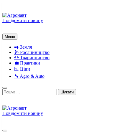
Перейти
до
вмісту
Повідомити новину
Агронавт
Новини українського агробізнесу
Меню
🚜 Земля
🌽 Рослинництво
🐽 Тваринництво
💼 Практики
📉 Ціни
🔧 Agro & Auto
Пошук:
Повідомити новину
Агронавт
Новини українського агробізнесу