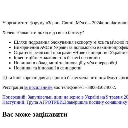
X
Copy
Link
Print
У оргкомітеті форуму «Зерно. Свині. Мʼясо – 2024» повідомили
Хочеш збільшити дохід від свого бізнесу?
Шляхи подолання блокування експорту мʼяса та м’ясної п
Викорінення АЧС в Україні за допомогою вакцинопрофі
Стратегія реалізації програми «Нове свинарство України»
Інвестиційні можливості в бізнесі на свинях
Новинки в обладнанні та інновації у мʼясопереробці
Новинки та інновації в свинарстві
Ці та інші корисні для аграрного бізнесмена питання будуть роз
Реєстрація
за посиланням
або телефоном: +380635024662.
Навігація
Попередній:
Закупівельні ціни на зерно в Україні на 9 травня 2
Наступний:
Група АГРОТРЕЙД завершила посівну соняшнику
записів
Вас може зацікавити