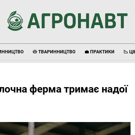
Агронавт
Новини Українського Агробізнесу
ЛИННИЦТВО
🐽 ТВАРИННИЦТВО
💼 ПРАКТИКИ
📉 Ц
лочна ферма тримає надої