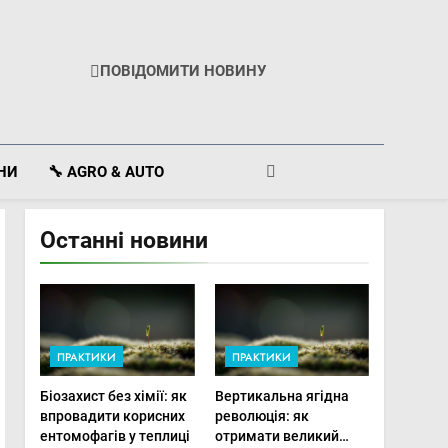
ПОВІДОМИТИ НОВИНУ
ІНИ
🔧 AGRO & AUTO
Останні новини
ПРАКТИКИ
ПРАКТИКИ
Біозахист без хімії: як
Вертикальна ягідна
впровадити корисних
революція: як
ентомофагів у теплиці
отримати великий