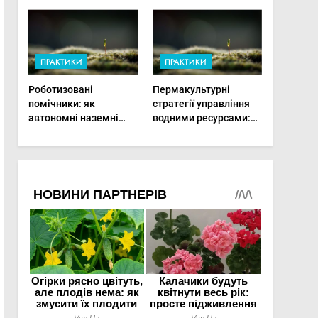
врожай на
мінімальній площі
ПРАКТИКИ
ПРАКТИКИ
Роботизовані
Пермакультурні
помічники: як
стратегії управління
автономні наземні
водними ресурсами:
платформи змінюють
як зробити мале
догляд за органічними
господарство стійким
овочами
до посухи