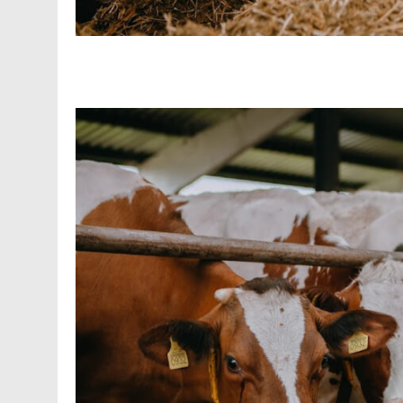
Facebook
Telegram
Viber
X
Copy
Print
Link