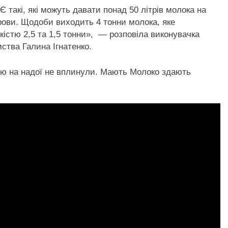
 такі, які можуть давати понад 50 літрів молока на
орови. Щодоби виходить 4 тонни молока, яке
кістю 2,5 та 1,5 тонни», — розповіла виконувачка
мства Галина Ігнатенко.
ією на надої не вплинули. Мають Молоко здають