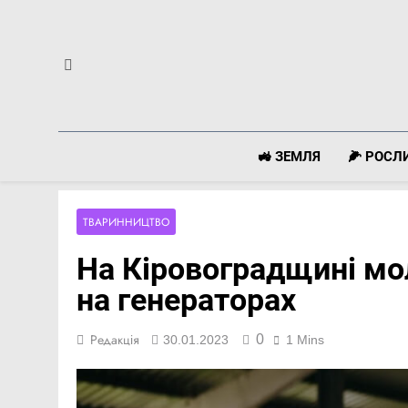
Перейти
до
вмісту
🚜 ЗЕМЛЯ
🌽 РОС
ТВАРИННИЦТВО
На Кіровоградщині мо
на генераторах
0
Редакція
30.01.2023
1 Mins