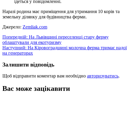
ідеться у повідомленні.
Наразі родина має приміщення для утримання 10 корів та
земельну ділянку для будівництва ферми.
Джерело:
Zemliak.com
Навігація
Попередній:
На Львівщині переселенці стару ферму
облаштували для екотуризму
записів
Наступний:
На Кіровоградщині молочна ферма тримає надої
на генераторах
Залишити відповідь
Щоб відправити коментар вам необхідно
авторизуватись
.
Вас може зацікавити