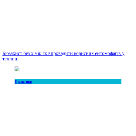
Біозахист без хімії: як впровадити корисних ентомофагів у
теплиці
Практики