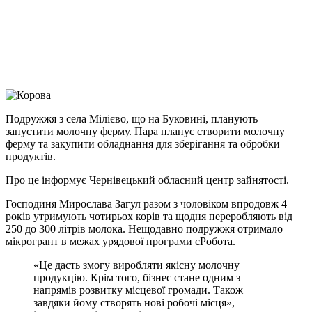
Viber
X
Copy
Link
Print
Подружжя з села Мілієво, що на Буковині, планують
запустити молочну ферму. Пара планує
створити молочну
ферму та закупити обладнання для зберігання та обробки
продуктів.
Про це інформує Чернівецький обласний центр зайнятості.
Господиня Мирослава Загул разом з чоловіком впродовж 4
років утримують чотирьох корів та щодня переробляють від
250 до 300 літрів молока. Нещодавно подружжя отримало
мікрогрант в межах урядової програми єРобота.
«Це дасть змогу виробляти якісну молочну
продукцію. Крім того, бізнес стане одним з
напрямів розвитку місцевої громади. Також
завдяки йому створять нові робочі місця», —