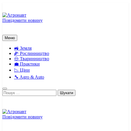
Перейти
до
вмісту
Повідомити новину
Агронавт
Новини українського агробізнесу
Меню
🚜 Земля
🌽 Рослинництво
🐽 Тваринництво
💼 Практики
📉 Ціни
🔧 Agro & Auto
Пошук:
Повідомити новину
Агронавт
Новини українського агробізнесу