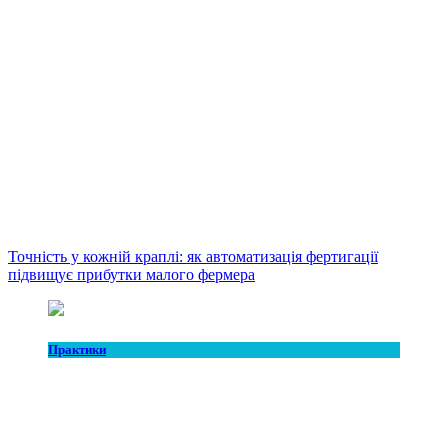
Точність у кожній краплі: як автоматизація фертигації
підвищує прибутки малого фермера
Практики