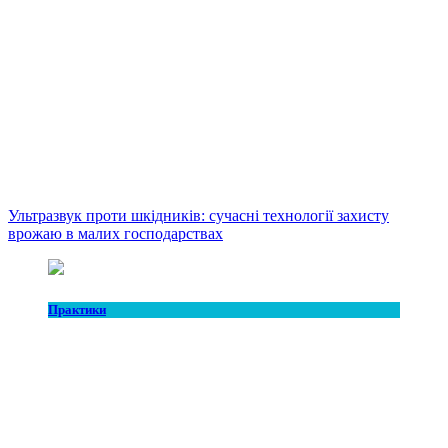
Ультразвук проти шкідників: сучасні технології захисту
врожаю в малих господарствах
Практики