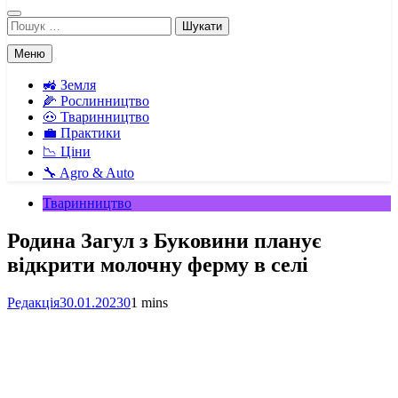
Пошук:
Меню
🚜 Земля
🌽 Рослинництво
🐽 Тваринництво
💼 Практики
📉 Ціни
🔧 Agro & Auto
Тваринництво
Родина Загул з Буковини планує
відкрити молочну ферму в селі
Редакція
30.01.2023
0
1 mins
Facebook
Telegram