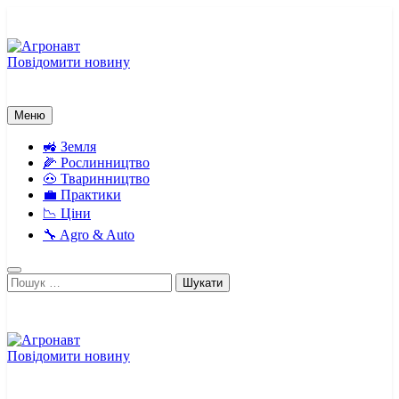
Перейти
до
вмісту
Повідомити новину
Агронавт
Новини українського агробізнесу
Меню
🚜 Земля
🌽 Рослинництво
🐽 Тваринництво
💼 Практики
📉 Ціни
🔧 Agro & Auto
Пошук:
Повідомити новину
Агронавт
Новини українського агробізнесу