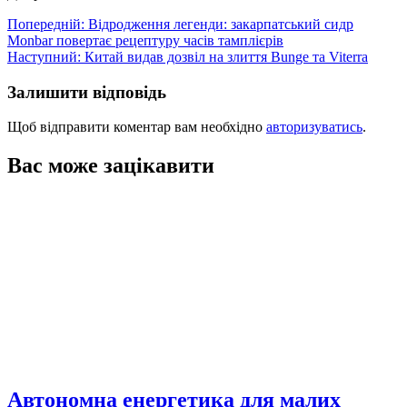
Навігація
Попередній:
Відродження легенди: закарпатський сидр
Monbar повертає рецептуру часів тамплієрів
записів
Наступний:
Китай видав дозвіл на злиття Bunge та Viterra
Залишити відповідь
Щоб відправити коментар вам необхідно
авторизуватись
.
Вас може зацікавити
Автономна енергетика для малих