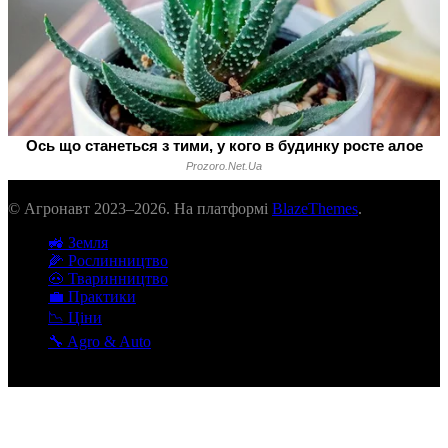
© Агронавт 2023–2026. На платформі
BlazeThemes
.
🚜 Земля
🌽 Рослинництво
🐽 Тваринництво
💼 Практики
📉 Ціни
🔧 Agro & Auto