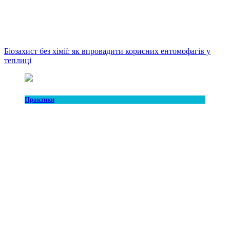
Біозахист без хімії: як впровадити корисних ентомофагів у
теплиці
Практики