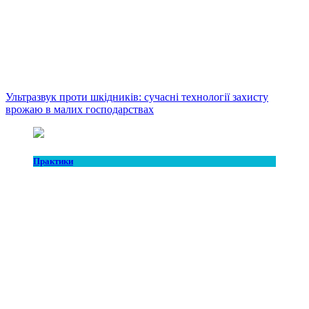
Ультразвук проти шкідників: сучасні технології захисту
врожаю в малих господарствах
Практики