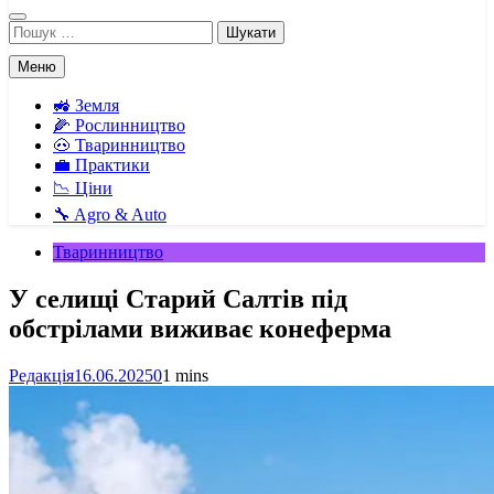
Пошук:
Меню
🚜 Земля
🌽 Рослинництво
🐽 Тваринництво
💼 Практики
📉 Ціни
🔧 Agro & Auto
Тваринництво
У селищі Старий Салтів під
обстрілами виживає конеферма
Редакція
16.06.2025
0
1 mins