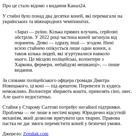
Про це стало відомо з видання Канал24.
У стайні було понад два десятки коней, які перемагали на
українських та міжнародних чемпіонатах.
«Зараз — руїни. Кілька прямих влучань, серйозні
обстріли. У 2022 році частина коней загинула від
поранень. Деякі — одразу, інші — згодом. Нині
всією стайнею опікується лише один конюх, а
також кілька людей, які згуртувалися навколо
нього. Це місцеві поліцейські, волонтери з
Харкова, фермери, небайдужі мешканці», — пише
видання.
За словами поліцейського офіцера громади Дмитра
Новицького, ці коні — під арештом. Перевезти їх кудись
неможливо. Волонтери збирають кошти, привозять сіно, овес.
Але цього недостатньо.
Стайня у Старому Салтові потребує негайної підтримки.
Проблема — не лише в нестачі корму. Юридично відсутній
механізм, який дозволяє врятувати цих тварин. Правова
пастка не дає змоги перемістити коней у безпечні умови.
Джерело:
Zemliak.com