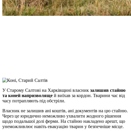
Facebook
Telegram
Viber
X
Copy
Link
Print
У Старому Салтові на Харківщині власник
залишив стайню
та коней напризволяще
й виїхав за
кордон. Тварини час від
часу потрапляють під обстріли.
Власник не залишив ані коштів, ані документів на цю стайню.
Через це юридично неможливо ухвалити жодного рішення
щодо подальшої долі ферми. На стайню накладено арешт, що
унеможливлює навіть евакуацію тварин у безпечніше місце.