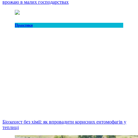
врожаю в малих господарствах
Практики
Біозахист без хімії: як впровадити корисних ентомофагів у
теплиці