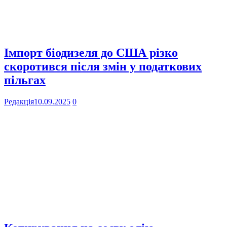
Імпорт біодизеля до США різко
скоротився після змін у податкових
пільгах
Редакція
10.09.2025
0