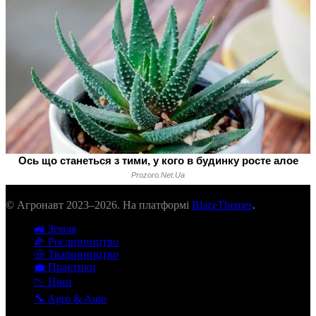
© Агронавт 2023–2026. На платформі
BlazeThemes
.
🚜 Земля
🌽 Рослинництво
🐽 Тваринництво
💼 Практики
📉 Ціни
🔧 Agro & Auto