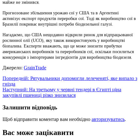
майже не змінився.
Прогнозоване збільшення урожаю сої у США та в Аргентині
активізує експорт продуктів переробки сої. Тоді як виробництво сої в
Бразилії покриває внутрішні потреби біодизельної галузі.
Нагадаємо, що США нещодавно відкрили ринок для відпрацьованої
рослинної олії (UCO), яку також використовують у виробництві
біопалива. Експерти вважають, що це може знизити прибутки
американських виробників та переробників сої, оскільки посилиться
конкуренція з імпортерами інгредієнтів для виробництва біодизеля.
Джерело:
GrainTrade
Навігація
Попередній:
Рятувальники допомогли лелеченяті, яке випало з
гнізда
записів
Наступний:
На третьому у червні тендері в Єгипті ціна
закупівлі пшениці різко знизилася
Залишити відповідь
Щоб відправити коментар вам необхідно
авторизуватись
.
Вас може зацікавити