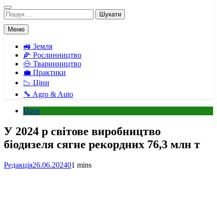
Пошук:
Меню
🚜 Земля
🌽 Рослинництво
🐽 Тваринництво
💼 Практики
📉 Ціни
🔧 Agro & Auto
Ціни
У 2024 р світове виробництво
біодизеля сягне рекордних 76,3 млн т
Редакція
26.06.2024
0
1 mins
Facebook
Telegram