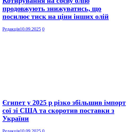
Котирування на соєву олію
продовжують знижуватись, що
посилює тиск на ціни інших олій
Редакція
10.09.2025
0
Єгипет у 2025 р різко збільшив імпорт
сої зі США та скоротив поставки з
України
Редакція
10.09.2025
0