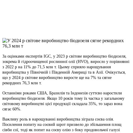
Viber
X
Copy
Link
Print
За оцінками експертів IGC, у 2023 р світове виробництво біодизеля,
зокрема й гідроочищеної
рослинної олії (HVO), виросло у порівнянні
з 2022 р на 11% до 71,5 млн т. Цьому сприяло нарощування
виробництва у Північній і Південній Америці та в Азії. Очікується,
що у 2024 р світове виробництво виросте ще на 7% та сягне
рекордних 76,3 млн т.
Останніми роками США, Бразилія та Індонезія суттєво наростили
виробництво біодизеля. Якщо 10 років тому їх частка у загальному
світовому виробництві цієї продукції складала 35%, то зараз вона
сягає 60%.
Важливу роль в нарощуванні виробництва зіграла соєва олія.
Посилення попиту на соєвий шрот призвело до збільшення площ
сівби сої, тоді як попит на соєву олію з боку продовольчої галузі