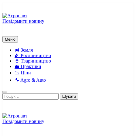
Перейти
до
вмісту
Повідомити новину
Агронавт
Новини українського агробізнесу
Меню
🚜 Земля
🌽 Рослинництво
🐽 Тваринництво
💼 Практики
📉 Ціни
🔧 Agro & Auto
Пошук:
Повідомити новину
Агронавт
Новини українського агробізнесу