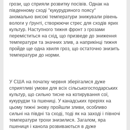
грози, що сприяли розвитку посівів. Однак на
південному сході “кукурудзяного поясу”
аномально високі температури знижували рівень
вологи у ґрунті, створюючи стрес для сходів ярих
культур. Наступного тижня фронт з грозами
переміститься на схід, що призведе до зниження
температури та значних злив, а наприкінці тижня
пройде ще одна хвиля гроз, що остаточно знизить
температури до норми.
У США на початку червня зберігалися дуже
сприятливі умови для всіх сільськогосподарських
культур, що сильно тисне на котирування сої,
кукурудзи та пшениці. У канадських преріях на
цьому тижні знову пройшли зливи, особливо
сильні на півдні та сході, тоді як на заході і півночі
температури трохи знизилися. Загалом, яра
пшениця і канола розвиваються в дуже