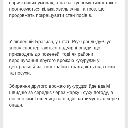
сприятливих умовах, а на наступному тижні також
прогнозуються кілька хвиль злив та гроз, що
продовжать покращувати стан посівів.
У південній Бразилії, у штаті Ріу-Гранді-ду-Сул,
знову спостерігаються надмірні опади, що
призводять до повеней, тоді як райони
вирощування другого врожаю кукурудзи у
центральній частині країни страждають від спеки
та посухи.
Збирання другого врожаю кукурудзи йде вдвічі
швидше за середнє через жарку і суху погоду, а
посів озимої пшениці на півдні затримується через
опади.