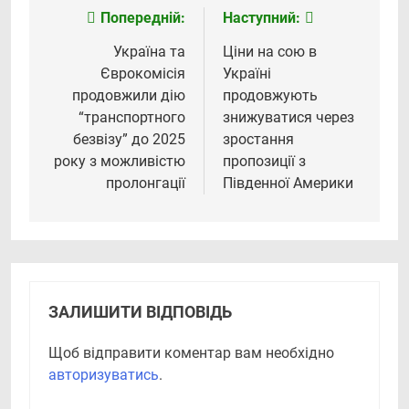
Попередній:
Наступний:
Навігація
записів
Україна та
Ціни на сою в
Єврокомісія
Україні
продовжили дію
продовжують
“транспортного
знижуватися через
безвізу” до 2025
зростання
року з можливістю
пропозиції з
пролонгації
Південної Америки
ЗАЛИШИТИ ВІДПОВІДЬ
Щоб відправити коментар вам необхідно
авторизуватись
.