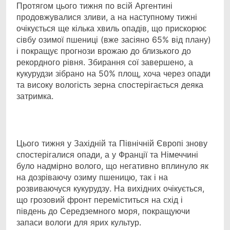
Протягом цього тижня по всій Аргентині
продовжувалися зливи, а на наступному тижні
очікується ще кілька хвиль опадів, що прискорює
сівбу озимої пшениці (вже засіяно 65% від плану)
і покращує прогнози врожаю до близького до
рекордного рівня. Збирання сої завершено, а
кукурудзи зібрано на 50% площ, хоча через опади
та високу вологість зерна спостерігається деяка
затримка.
Цього тижня у Західній та Північній Європі знову
спостерігалися опади, а у Франції та Німеччині
було надмірно волого, що негативно вплинуло як
на дозріваючу озиму пшеницю, так і на
розвиваючуся кукурудзу. На вихідних очікується,
що грозовий фронт переміститься на схід і
південь до Середземного моря, покращуючи
запаси вологи для ярих культур.