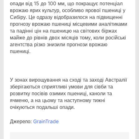
опади від 15 до 100 мм, що покращує потенціал
врожаю ярих культур, особливо ярової пшениці у
Сибіру. Це одразу відобразилося на підвищенні
прогнозу врожаю пшениці місцевими аналітиками
та падінні цін на пшеницю на світових біржах
майже до рівнів двох місяців тому, коли російські
агентства різко знизили прогнози врожаю
пшениці.
У зонах вирощування на сході та заході Австралії
зберігаються сприятливі умови для сівби та
розвитку посівів озимих пшениці, каноли та
ячменю, а на цьому та наступному тижні
очікуються подальші опади.
Джерело:
GrainTrade