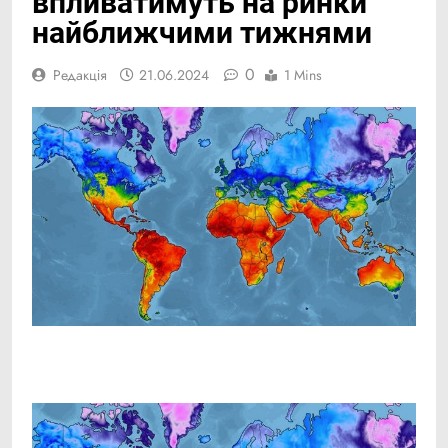
впливатимуть на ринки
найближчими тижнями
0
Редакція
21.06.2024
1 Mins
Facebook
Telegram
Viber
X
Copy
Print
Link