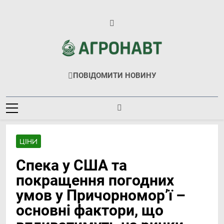
Перейти
до
вмісту
Агронавт
Новини Українського Агробізнесу
ПОВІДОМИТИ НОВИНУ
ЦІНИ
Спека у США та
покращення погодних
умов у Причорномор’ї –
основні фактори, що