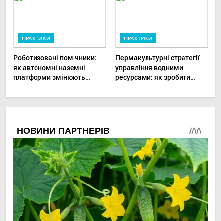
ПРАКТИКИ
ПРАКТИКИ
Роботизовані помічники:
Пермакультурні стратегії
як автономні наземні
управління водними
платформи змінюють
ресурсами: як зробити
догляд за органічними
мале господарство стійким
овочами
до посухи