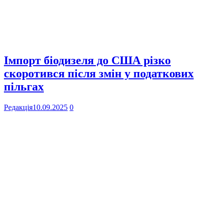
Імпорт біодизеля до США різко
скоротився після змін у податкових
пільгах
Редакція
10.09.2025
0