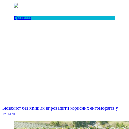
Практики
Біозахист без хімії: як впровадити корисних ентомофагів у
теплиці