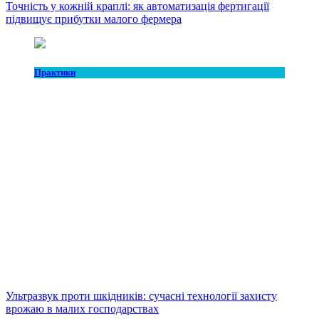
Точність у кожній краплі: як автоматизація фертигації
підвищує прибутки малого фермера
Практики
Ультразвук проти шкідників: сучасні технології захисту
врожаю в малих господарствах