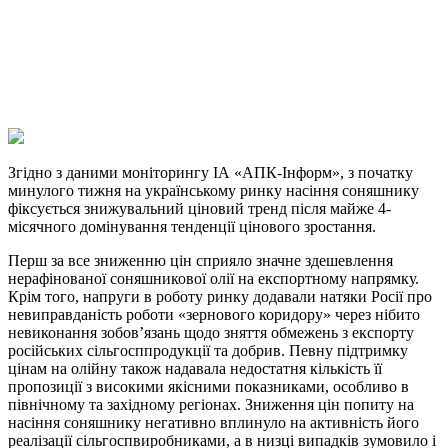
Viber
X
Copy
Link
Print
Згідно з даними моніторингу ІА «АПК-Інформ», з початку
минулого тижня на українському
ринку насіння соняшнику
фіксується знижувальний ціновий тренд після майже 4-
місячного домінування тенденції цінового зростання.
Перш за все зниженню цін сприяло значне здешевлення
нерафінованої соняшникової олії на експортному напрямку.
Крім того, напруги в роботу ринку додавали натяки Росії про
невиправданість роботи «зернового коридору» через нібито
невиконання зобов’язань щодо зняття обмежень з експорту
російських сільгосппродукції та добрив. Певну підтримку
цінам на олійну також надавала недостатня кількість її
пропозиції з високими якісними показниками, особливо в
північному та західному регіонах. Зниження цін попиту на
насіння соняшнику негативно вплинуло на активність його
реалізації сільгоспвиробниками, а в низці випадків зумовило і