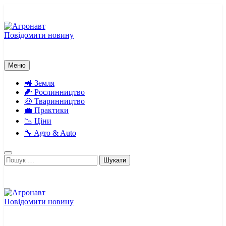
Перейти
до
вмісту
Повідомити новину
Агронавт
Новини українського агробізнесу
Меню
🚜 Земля
🌽 Рослинництво
🐽 Тваринництво
💼 Практики
📉 Ціни
🔧 Agro & Auto
Пошук:
Повідомити новину
Агронавт
Новини українського агробізнесу