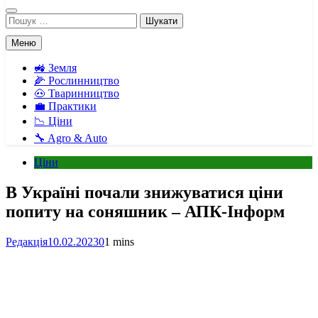
Пошук:
Меню
🚜 Земля
🌽 Рослинництво
🐽 Тваринництво
💼 Практики
📉 Ціни
🔧 Agro & Auto
Ціни
В Україні почали знижуватися ціни
попиту на соняшник – АПК-Інформ
Редакція
10.02.2023
0
1 mins
Facebook
Telegram