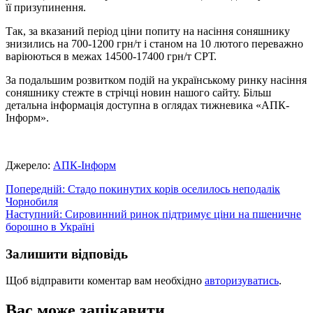
її призупинення.
Так, за вказаний період ціни попиту на насіння соняшнику
знизились на 700-1200 грн/т і станом на 10 лютого переважно
варіюються в межах 14500-17400 грн/т СРТ.
За подальшим розвитком подій на українському ринку насіння
соняшнику стежте в стрічці новин нашого сайту. Більш
детальна інформація доступна в оглядах тижневика «АПК-
Інформ».
Джерело:
АПК-Інформ
Навігація
Попередній:
Стадо покинутих корів оселилось неподалік
Чорнобиля
записів
Наступний:
Сировинний ринок підтримує ціни на пшеничне
борошно в Україні
Залишити відповідь
Щоб відправити коментар вам необхідно
авторизуватись
.
Вас може зацікавити