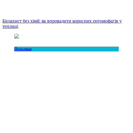
Біозахист без хімії: як впровадити корисних ентомофагів у
теплиці
Практики