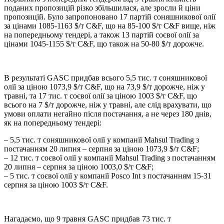
поданих пропозицій різко збільшилася, але зросли й ціни
пропозицій. Було запропоновано 17 партій соняшникової олії
за цінами 1085-1163 $/т C&F, що на 85-100 $/т C&F вище, ніж
на попередньому тендері, а також 13 партій соєвої олії за
цінами 1045-1155 $/т C&F, що також на 50-80 $/т дорожче.
В результаті GASC придбав всього 5,5 тис. т соняшникової
олії за ціною 1073,9 $/т C&F, що на 73,9 $/т дорожче, ніж у
травні, та 17 тис. т соєвої олії за ціною 1003 $/т C&F, що
всього на 7 $/т дорожче, ніж у травні, але слід врахувати, що
умови оплати негайно після постачання, а не через 180 днів,
як на попередньому тендері:
– 5,5 тис. т соняшникової олії у компанії Mahsul Trading з
постачанням 20 липня – серпня за ціною 1073,9 $/т C&F;
– 12 тис. т соєвої олії у компанії Mahsul Trading з постачанням
20 липня – серпня за ціною 1003,0 $/т C&F;
– 5 тис. т соєвої олії у компанії Posco Int з постачанням 15-31
серпня за ціною 1003 $/т C&F.
Нагадаємо, що 9 травня GASC придбав 73 тис. т