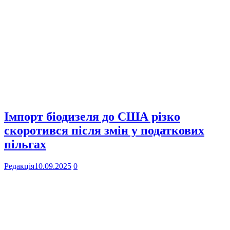
Імпорт біодизеля до США різко
скоротився після змін у податкових
пільгах
Редакція
10.09.2025
0