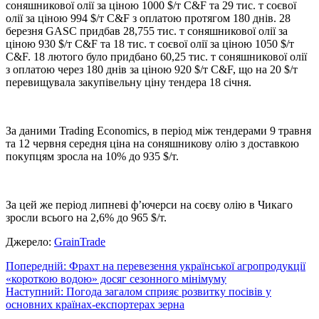
соняшникової олії за ціною 1000 $/т C&F та 29 тис. т соєвої
олії за ціною 994 $/т C&F з оплатою протягом 180 днів. 28
березня GASC придбав 28,755 тис. т соняшникової олії за
ціною 930 $/т C&F та 18 тис. т соєвої олії за ціною 1050 $/т
C&F. 18 лютого було придбано 60,25 тис. т соняшникової олії
з оплатою через 180 днів за ціною 920 $/т C&F, що на 20 $/т
перевищувала закупівельну ціну тендера 18 січня.
За даними Trading Economics, в період між тендерами 9 травня
та 12 червня середня ціна на соняшникову олію з доставкою
покупцям зросла на 10% до 935 $/т.
За цей же період липневі ф’ючерси на соєву олію в Чикаго
зросли всього на 2,6% до 965 $/т.
Джерело:
GrainTrade
Навігація
Попередній:
Фрахт на перевезення української агропродукції
«короткою водою» досяг сезонного мінімуму
записів
Наступний:
Погода загалом сприяє розвитку посівів у
основних країнах-експортерах зерна