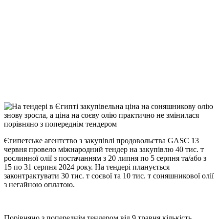
Facebook
Telegram
Viber
X
Copy
Link
Print
Єгипетське агентство з закупівлі продовольства GASC 13
червня провело міжнародний тендер на
закупівлю 40 тис. т
рослинної олії з постачанням з 20 липня по 5 серпня та/або з
15 по 31 серпня 2024 року. На тендері планується
законтрактувати 30 тис. т соєвої та 10 тис. т соняшникової олії
з негайною оплатою.
Порівняно з попереднім тендером від 9 травня кількість