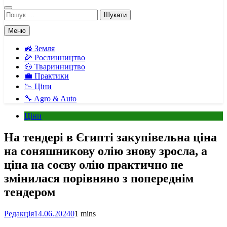
Пошук:
Меню
🚜 Земля
🌽 Рослинництво
🐽 Тваринництво
💼 Практики
📉 Ціни
🔧 Agro & Auto
Ціни
На тендері в Єгипті закупівельна ціна
на соняшникову олію знову зросла, а
ціна на соєву олію практично не
змінилася порівняно з попереднім
тендером
Редакція
14.06.2024
0
1 mins