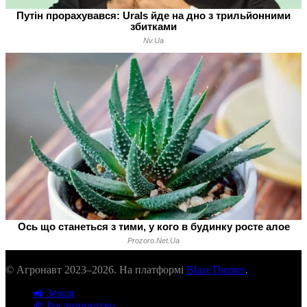
© Агронавт 2023–2026. На платформі
BlazeThemes
.
🚜 Земля
🌽 Рослинництво