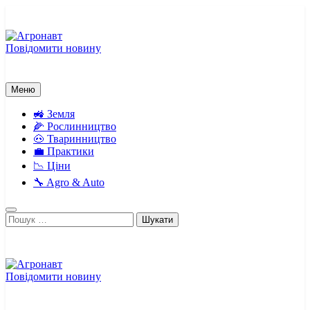
Перейти
до
вмісту
Повідомити новину
Агронавт
Новини українського агробізнесу
Меню
🚜 Земля
🌽 Рослинництво
🐽 Тваринництво
💼 Практики
📉 Ціни
🔧 Agro & Auto
Пошук:
Повідомити новину
Агронавт
Новини українського агробізнесу