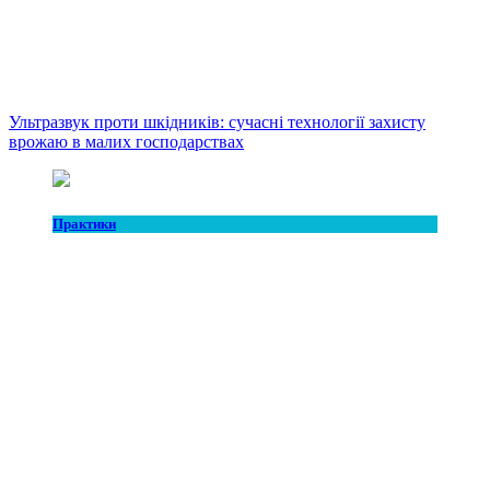
Ультразвук проти шкідників: сучасні технології захисту
врожаю в малих господарствах
Практики