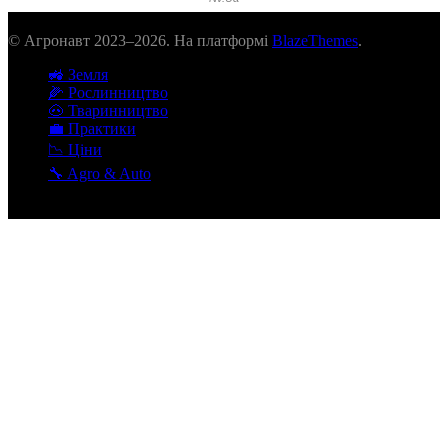
© Агронавт 2023–2026. На платформі
BlazeThemes
.
🚜 Земля
🌽 Рослинництво
🐽 Тваринництво
💼 Практики
📉 Ціни
🔧 Agro & Auto