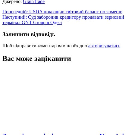
Джерело:
GrainTrade
Навігація
Попередній:
USDA покращив світовий баланс по ячменю
Наступний:
Суд заборонив кредитору продавати зерновий
записів
термінал GNT Group в Одесі
Залишити відповідь
Щоб відправити коментар вам необхідно
авторизуватись
.
Вас може зацікавити