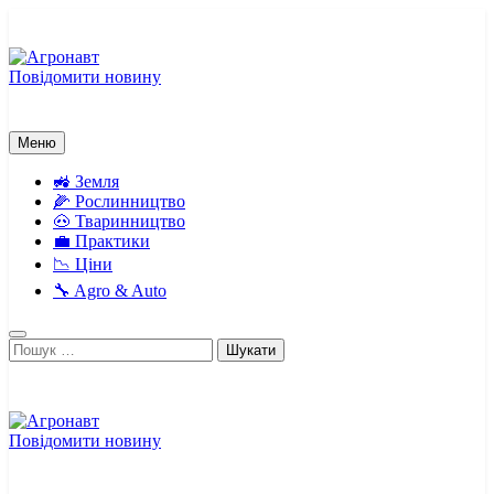
Перейти
до
вмісту
Повідомити новину
Агронавт
Новини українського агробізнесу
Меню
🚜 Земля
🌽 Рослинництво
🐽 Тваринництво
💼 Практики
📉 Ціни
🔧 Agro & Auto
Пошук:
Повідомити новину
Агронавт
Новини українського агробізнесу