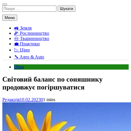
Пошук:
Меню
🚜 Земля
🌽 Рослинництво
🐽 Тваринництво
💼 Практики
📉 Ціни
🔧 Agro & Auto
Ціни
Світовий баланс по соняшнику
продовжує погіршуватися
Редакція
10.02.2023
0
1 mins