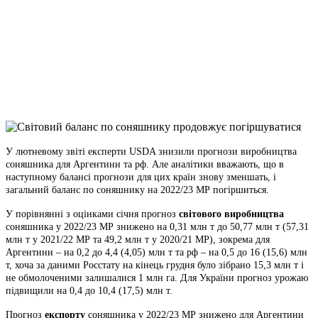
Facebook
Telegram
Viber
X
Copy
Link
Print
У лютневому звіті експерти USDA знизили прогнози виробництва
соняшника для Аргентини та рф.
Але аналітики вважають, що в
наступному балансі прогнози для цих країн знову зменшать, і
загальний баланс по соняшнику на 2022/23 МР погіршиться.
У порівнянні з оцінками січня прогноз
світового виробництва
соняшника у 2022/23 МР знижено на 0,31 млн т до 50,77 млн т (57,31
млн т у 2021/22 МР та 49,2 млн т у 2020/21 МР), зокрема для
Аргентини – на 0,2 до 4,4 (4,05) млн т та рф – на 0,5 до 16 (15,6) млн
т, хоча за даними Росстату на кінець грудня було зібрано 15,3 млн т і
не обмолоченими залишалися 1 млн га. Для України прогноз урожаю
підвищили на 0,4 до 10,4 (17,5) млн т.
Прогноз
експорту
соняшника у 2022/23 МР знижено для Аргентини