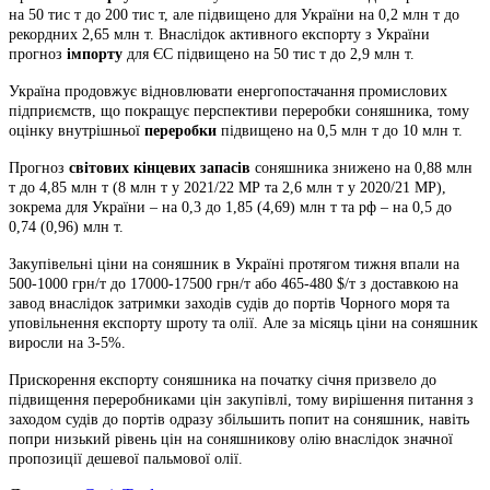
на 50 тис т до 200 тис т, але підвищено для України на 0,2 млн т до
рекордних 2,65 млн т. Внаслідок активного експорту з України
прогноз
імпорту
для ЄС підвищено на 50 тис т до 2,9 млн т.
Україна продовжує відновлювати енергопостачання промислових
підприємств, що покращує перспективи переробки соняшника, тому
оцінку внутрішньої
переробки
підвищено на 0,5 млн т до 10 млн т.
Прогноз
світових кінцевих запасів
соняшника знижено на 0,88 млн
т до 4,85 млн т (8 млн т у 2021/22 МР та 2,6 млн т у 2020/21 МР),
зокрема для України – на 0,3 до 1,85 (4,69) млн т та рф – на 0,5 до
0,74 (0,96) млн т.
Закупівельні ціни на соняшник в Україні протягом тижня впали на
500-1000 грн/т до 17000-17500 грн/т або 465-480 $/т з доставкою на
завод внаслідок затримки заходів судів до портів Чорного моря та
уповільнення експорту шроту та олії. Але за місяць ціни на соняшник
виросли на 3-5%.
Прискорення експорту соняшника на початку січня призвело до
підвищення переробниками цін закупівлі, тому вирішення питання з
заходом судів до портів одразу збільшить попит на соняшник, навіть
попри низький рівень цін на соняшникову олію внаслідок значної
пропозиції дешевої пальмової олії.