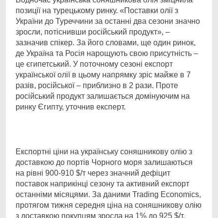
позиції на турецькому ринку. «Поставки олії з
України до Туреччини за останні два сезони значно
зросли, потіснивши російський продукт», –
зазначив спікер. За його словами, ще один ринок,
де Україна та Росія нарощують свою присутність –
це єгипетський. У поточному сезоні експорт
української олії в цьому напрямку зріс майже в 7
разів, російської – приблизно в 2 рази. Проте
російський продукт залишається домінуючим на
ринку Єгипту, уточнив експерт.
Експортні ціни на українську соняшникову олію з
доставкою до портів Чорного моря залишаються
на рівні 900-910 $/т через значний дефіцит
поставок наприкінці сезону та активний експорт
останніми місяцями. За даними Trading Economics,
протягом тижня середня ціна на соняшникову олію
з доставкою покупцям зросла на 1% до 925 $/т,