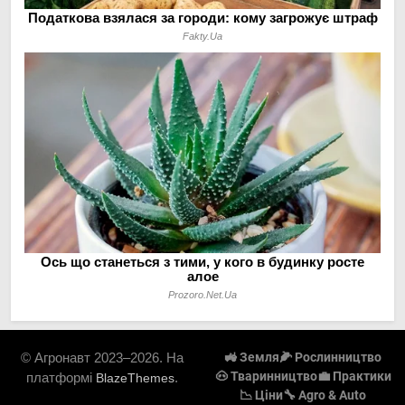
© Агронавт 2023–2026. На
🚜 Земля
🌽 Рослинництво
🐽 Тваринництво
💼 Практики
платформі
.
BlazeThemes
📉 Ціни
🔧 Agro & Auto