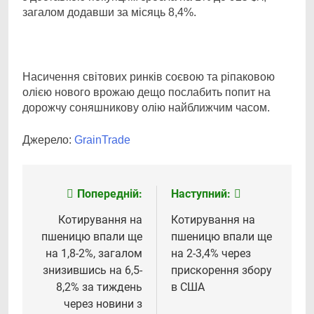
загалом додавши за місяць 8,4%.
Насичення світових ринків соєвою та ріпаковою
олією нового врожаю дещо послабить попит на
дорожчу соняшникову олію найближчим часом.
Джерело:
GrainTrade
Попередній:
Наступний:
Навігація
записів
Котирування на
Котирування на
пшеницю впали ще
пшеницю впали ще
на 1,8-2%, загалом
на 2-3,4% через
знизившись на 6,5-
прискорення збору
8,2% за тиждень
в США
через новини з