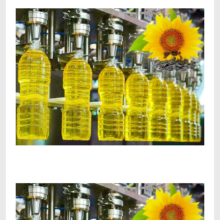
Facebook
Telegram
Viber
X
Copy
Print
Link