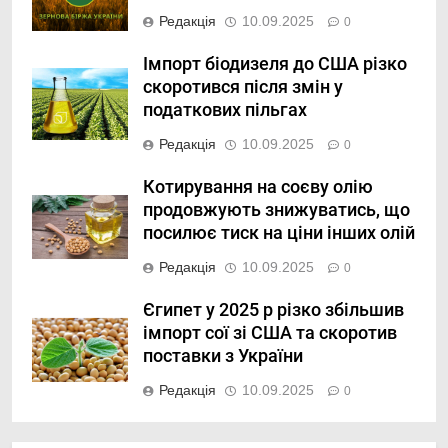
Редакція
10.09.2025
0
Імпорт біодизеля до США різко
скоротився після змін у
податкових пільгах
Редакція
10.09.2025
0
Котирування на соєву олію
продовжують знижуватись, що
посилює тиск на ціни інших олій
Редакція
10.09.2025
0
Єгипет у 2025 р різко збільшив
імпорт сої зі США та скоротив
поставки з України
Редакція
10.09.2025
0