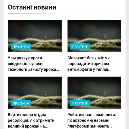
Останні новини
ПРАКТИКИ
ПРАКТИКИ
Ультразвук проти
Біозахист без хімії: як
шкідників: сучасні
впровадити корисних
технології захисту врожаю
ентомофагів у теплиці
в малих господарствах
ПРАКТИКИ
ПРАКТИКИ
Вертикальна ягідна
Роботизовані помічники:
революція: як отримати
як автономні наземні
великий врожай на
платформи змінюють