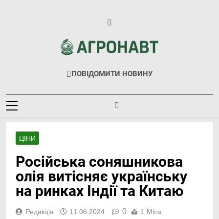
Перейти
до
вмісту
Агронавт
Новини Українського Агробізнесу
ПОВІДОМИТИ НОВИНУ
ЦІНИ
Російська соняшникова
олія витісняє українську
на ринках Індії та Китаю
0
Редакція
11.06.2024
1 Mins