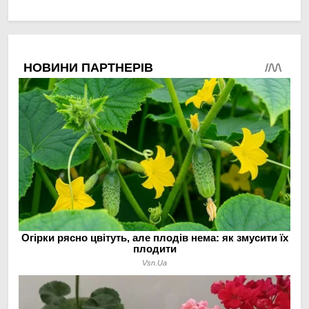
мінімальній площі
догляд за органічними
овочами