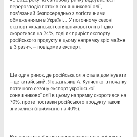
перерозподіл потоків соняшникової олії,
пов’язаний безпосередньо з логістичними
обмеженнями в Україні… У поточному сезоні
експорт української соняшникової олії в Індію
скоротився на 24%, тоді як приріст експорту
російського продукту в цьому напрямку зріс майже
в 3 рази», – повідомив експерт.
Ще один ринок, де російська олія стала домінувати
– це китайський. Як зазначив А. Купченко, з початку
поточного сезону експорт української
соняшникової олії в цьому напрямку скоротився на
70%, проте поставки російського продукту також
знизилися (приблизно на 40%).
Водночас українська соняшникова олія зміцнила