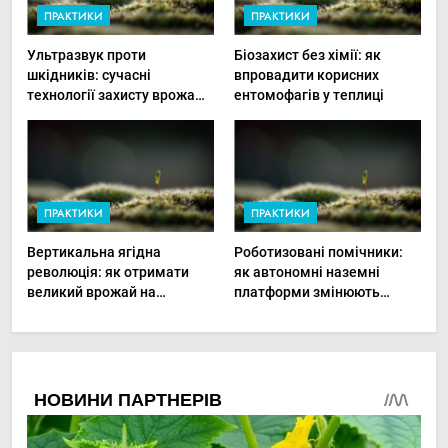
ПРАКТИКИ
ПРАКТИКИ
Ультразвук проти
Біозахист без хімії: як
шкідників: сучасні
впровадити корисних
технології захисту врожаю
ентомофагів у теплиці
в малих господарствах
ПРАКТИКИ
ПРАКТИКИ
Вертикальна ягідна
Роботизовані помічники:
революція: як отримати
як автономні наземні
великий врожай на
платформи змінюють
мінімальній площі
догляд за органічними
овочами