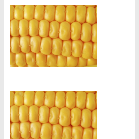
Facebook
Telegram
Viber
X
Copy
Print
Link