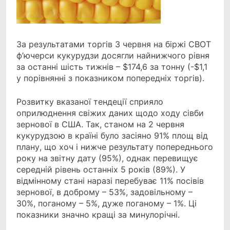
За результатами торгів 3 червня на біржі CBOT
ф’ючерси кукурудзи досягли найнижчого рівня
за останні шість тижнів – $174,6 за тонну (-$1,1
у порівнянні з показником попередніх торгів).
Розвитку вказаної тендеції сприяло
оприлюднення свіжих даних щодо ходу сівби
зернової в США. Так, станом на 2 червня
кукурудзою в країні було засіяно 91% площ від
плану, що хоч і нижче результату попереднього
року на звітну дату (95%), однак перевищує
середній рівень останніх 5 років (89%). У
відмінному стані наразі перебуває 11% посівів
зернової, в доброму – 53%, задовільному –
30%, поганому – 5%, дуже поганому – 1%. Ці
показники значно кращі за минулорічні.