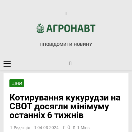
Перейти
до
вмісту
Агронавт
Новини Українського Агробізнесу
ПОВІДОМИТИ НОВИНУ
ЦІНИ
Котирування кукурудзи на
CBOT досягли мінімуму
останніх 6 тижнів
0
Редакція
04.06.2024
1 Mins