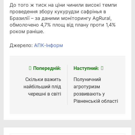
До того ж тиск на ціни чинили високі темпи
проведення збору кукурудзи сафрінья в
Бразилії – за даними моніторингу AgRural,
обмолочено 4,7% площ від плану проти 1,4%
роком раніше.
Джерело:
АПК-Інформ
Попередній:
Наступний:
Навігація
записів
Скільки важить
Полуничний
найбільший плід
агротуризм
черешні в світі
розвивають у
Рівненській області