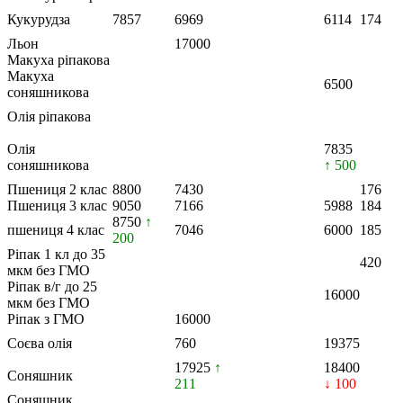
Кукурудза
7857
6969
6114
174
Льон
17000
Макуха ріпакова
Макуха
6500
соняшникова
Олія ріпакова
Олія
7835
соняшникова
↑ 500
Пшениця 2 клас
8800
7430
176
Пшениця 3 клас
9050
7166
5988
184
8750
↑
пшениця 4 клас
7046
6000
185
200
Ріпак 1 кл до 35
420
мкм без ГМО
Ріпак в/г до 25
16000
мкм без ГМО
Ріпак з ГМО
16000
Соєва олія
760
19375
17925
↑
18400
Соняшник
211
↓ 100
Соняшник