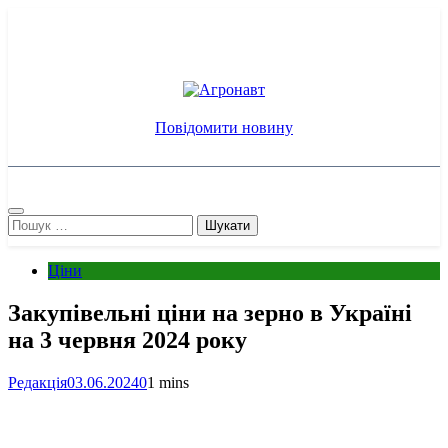
Перейти
до
вмісту
Агронавт
Новини українського агробізнесу
Повідомити новину
Пошук:
Ціни
Закупівельні ціни на зерно в Україні
на 3 червня 2024 року
Редакція
03.06.2024
0
1 mins