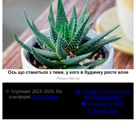
© Агронавт 2023–2026. На
🚜 Земля
🌽 Рослинництво
платформі
BlazeThemes
.
🐽 Тваринництво
📉 Ціни
💼 Практики
🔧 Agro & Auto