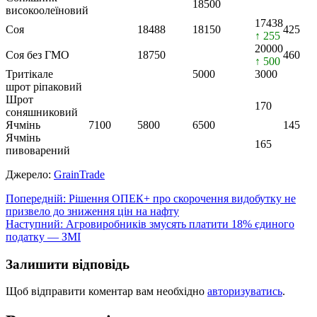
18500
високоолеїновий
17438
Соя
18488
18150
425
↑ 255
20000
Соя без ГМО
18750
460
↑ 500
Тритікале
5000
3000
шрот ріпаковий
Шрот
170
соняшниковий
Ячмінь
7100
5800
6500
145
Ячмінь
165
пивоварений
Джерело:
GrainTrade
Навігація
Попередній:
Рішення ОПЕК+ про скорочення видобутку не
призвело до зниження цін на нафту
записів
Наступний:
Агровиробників змусять платити 18% єдиного
податку — ЗМІ
Залишити відповідь
Щоб відправити коментар вам необхідно
авторизуватись
.