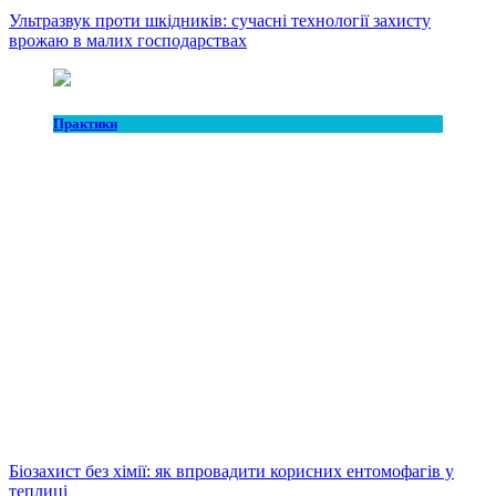
Ультразвук проти шкідників: сучасні технології захисту
врожаю в малих господарствах
Практики
Біозахист без хімії: як впровадити корисних ентомофагів у
теплиці