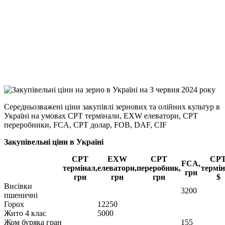
Facebook
Telegram
Viber
X
Copy
Link
Print
Середньозважені ціни закупівлі зернових та олійних культур в
Україні на умовах CPT
термінали, EXW елеватори, CPT
переробники, FCA, CPT долар, FOB, DAF, CIF
Закупівельні ціни в Україні
CPT
EXW
CPT
CP
FCA,
термінал,
елеватори,
переробник,
термін
грн
грн
грн
грн
$
Висівки
3200
пшеничні
Горох
12250
Жито 4 клас
5000
Жом буряка гран
155