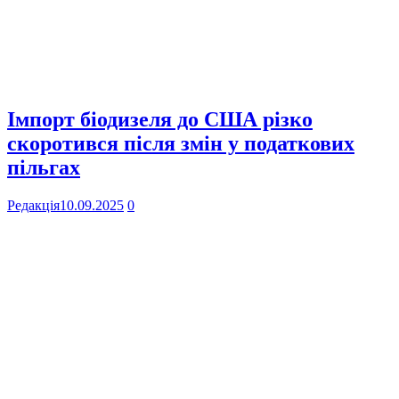
Імпорт біодизеля до США різко
скоротився після змін у податкових
пільгах
Редакція
10.09.2025
0