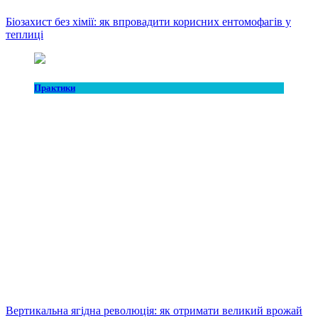
Біозахист без хімії: як впровадити корисних ентомофагів у
теплиці
Практики
Вертикальна ягідна революція: як отримати великий врожай