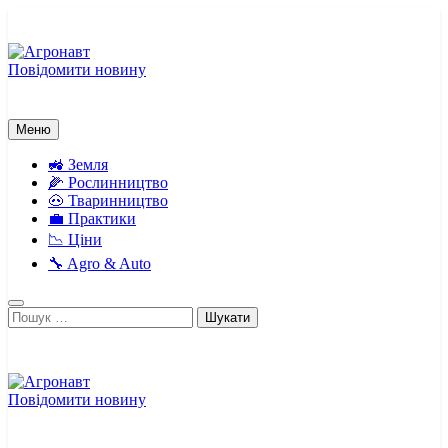
Перейти
до
вмісту
Повідомити новину
Агронавт
Новини українського агробізнесу
Меню
🚜 Земля
🌽 Рослинництво
🐽 Тваринництво
💼 Практики
📉 Ціни
🔧 Agro & Auto
Пошук:
Повідомити новину
Агронавт
Новини українського агробізнесу