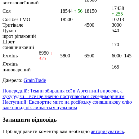
високоолеїновий
17438
Соя
18544
↑ 56
18150
↑ 255
Соя без ГМО
18500
10213
Тритікале
4500
3000
Цукор
540
шрот ріпаковий
Шрот
170
соняшниковий
6950
↓
Ячмінь
5800
6500
6000
145
325
Ячмінь
165
пивоварений
Джерело:
GrainTrade
Навігація
Попередній:
Темпи збирання сої в Аргентині виросли, а
кукурудзи – все ще значно поступаються середньорічним
записів
Наступний:
Експортне мито на російську соняшникову олію
вже понад рік лишається нульовим
Залишити відповідь
Щоб відправити коментар вам необхідно
авторизуватись
.