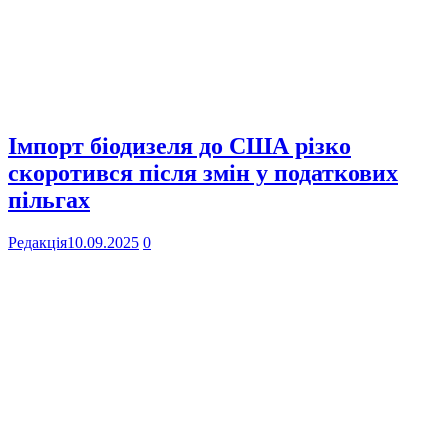
Імпорт біодизеля до США різко
скоротився після змін у податкових
пільгах
Редакція
10.09.2025
0