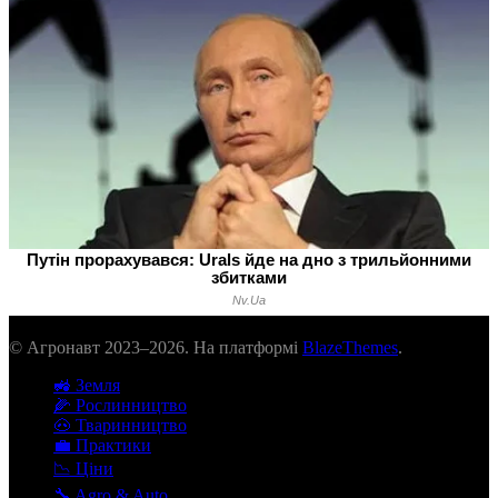
© Агронавт 2023–2026. На платформі
BlazeThemes
.
🚜 Земля
🌽 Рослинництво
🐽 Тваринництво
💼 Практики
📉 Ціни
🔧 Agro & Auto