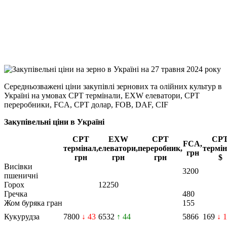
Viber
X
Copy
Link
Print
Середньозважені ціни закупівлі зернових та олійних культур в
Україні на умовах CPT
термінали, EXW елеватори, CPT
переробники, FCA, CPT долар, FOB, DAF, CIF
Закупівельні ціни в Україні
CPT
EXW
CPT
CP
FCA,
термінал,
елеватори,
переробник,
термін
грн
грн
грн
грн
$
Висівки
3200
пшеничні
Горох
12250
Гречка
480
Жом буряка гран
155
Кукурудза
7800
↓ 43
6532
↑ 44
5866
169
↓ 1