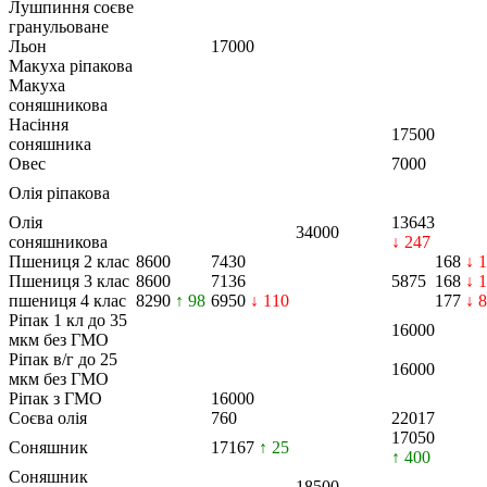
Лушпиння соєве
гранульоване
Льон
17000
Макуха ріпакова
Макуха
соняшникова
Насіння
17500
соняшника
Овес
7000
Олія ріпакова
Олія
13643
34000
соняшникова
↓ 247
Пшениця 2 клас
8600
7430
168
↓ 
Пшениця 3 клас
8600
7136
5875
168
↓ 
пшениця 4 клас
8290
↑ 98
6950
↓ 110
177
↓ 8
Ріпак 1 кл до 35
16000
мкм без ГМО
Ріпак в/г до 25
16000
мкм без ГМО
Ріпак з ГМО
16000
Соєва олія
760
22017
17050
Соняшник
17167
↑ 25
↑ 400
Соняшник
18500