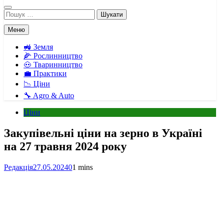
Пошук:
Меню
🚜 Земля
🌽 Рослинництво
🐽 Тваринництво
💼 Практики
📉 Ціни
🔧 Agro & Auto
Ціни
Закупівельні ціни на зерно в Україні
на 27 травня 2024 року
Редакція
27.05.2024
0
1 mins
Facebook
Telegram