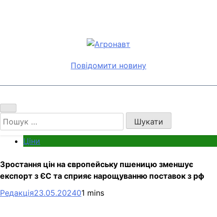
Перейти
до
вмісту
Агронавт
Новини українського агробізнесу
Повідомити новину
Пошук:
Ціни
Зростання цін на європейську пшеницю зменшує
експорт з ЄС та сприяє нарощуванню поставок з рф
Редакція
23.05.2024
0
1 mins