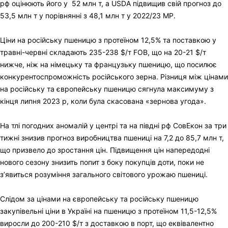
рф оцінюють його у 52 млн т, а USDA підвищив свій прогноз до
53,5 млн т у порівнянні з 48,1 млн т у 2022/23 МР.
Ціни на російську пшеницю з протеїном 12,5% та поставкою у
травні-червні складають 235-238 $/т FOB, що на 20-21 $/т
нижче, ніж на німецьку та французьку пшеницю, що посилює
конкурентоспроможність російського зерна. Різниця між цінами
на російську та європейську пшеницю сягнула максимуму з
кінця липня 2023 р, коли була скасована «зернова угода».
На тлі погодних аномалій у центрі та на півдні рф СовЕкон за три
тижні знизив прогноз виробництва пшениці на 7,2 до 85,7 млн т,
що призвело до зростання цін. Підвищення цін напередодні
нового сезону знизить попит з боку покупців доти, поки не
з’явиться розуміння загального світового урожаю пшениці.
Слідом за цінами на європейську та російську пшеницю
закупівельні ціни в Україні на пшеницю з протеїном 11,5-12,5%
виросли до 200-210 $/т з доставкою в порт, що еквівалентно