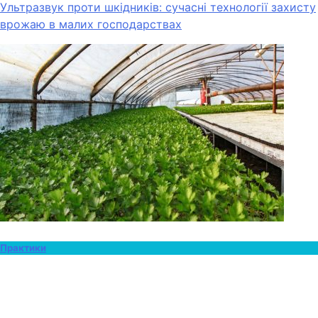
Ультразвук проти шкідників: сучасні технології захисту
врожаю в малих господарствах
Практики