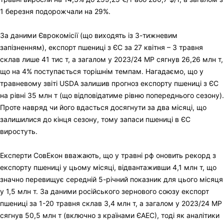
1 березня подорожчали на 29%.
За даними Єврокомісії (що виходять із 3-тижневим
запізненням), експорт пшениці з ЄС за 27 квітня – 3 травня
склав лише 41 тис т, а загалом у 2023/24 МР сягнув 26,26 млн т,
що на 4% поступається торішнім темпам. Нагадаємо, що у
травневому звіті USDA залишив прогноз експорту пшениці з ЄС
на рівні 35 млн т (що відповідатиме рівню попереднього сезону).
Проте навряд чи його вдасться досягнути за два місяці, що
залишилися до кінця сезону, тому запаси пшениці в ЄС
виростуть.
Експерти СовЕкон вважають, що у травні рф оновить рекорд з
експорту пшениці у цьому місяці, відвантаживши 4,1 млн т, що
значно перевищує середній 5-річний показник для цього місяця
у 1,5 млн т. За даними російського зернового союзу експорт
пшениці за 1-20 травня склав 3,4 млн т, а загалом у 2023/24 МР
сягнув 50,5 млн т (включно з країнами ЄАЕС), тоді як аналітики