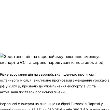
Facebook
Telegram
Viber
X
Copy
Link
Print
Різке зростання цін на європейську пшеницю протягом
останнього місяця, викликане
прогнозами зменшення урожаю в
рф у 2024 р, призвело до уповільнення експорту з ЄС та
активізації поставок російської пшениці.
Вересневі ф’ючерси на пшеницю на біржі Euronex в Парижі у
травні виросли на 14,3% до 259,25 €/т або 280,7 $/т, а загалом з