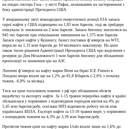
на півдні сектора Газа – у місті Рафах, незважаючи на застереження з
боку адміністрації Президента США.
У вчорашньому звіті міжнародної енергетичної агенції ЕІА запаси
сирої нафти у США підвищено на 1,83 млн барелів, тоді як трейдери
очікували їх зниження на 2 млн барелів. Запаси бензину знизилися на
945 тис барелів при очікуваннях зменшення на 1,375 млн барелів.
Запаси сирої нафти у Кушингу, базисі поставки ф’ючерсів на WTI,
виросли на 1,33 млн барелів до 10-місячного максимуму. На ціни
також тисне рішення Адміністрації Президента США про виділення з
резервів до Дня Незалежності 1 млн барелів бензину для збільшення
пропозиції та зниження цін на АЗС.
Липневі ф’ючерси на нафту марки Brent на біржі ICE Futures в
Лондоні вчора впали ще на 1,2% до 81,8 $/барель (-2,6% з початку
тижня, -6,8% за місяць).
Тиск на ціни посилюють новини з рф про збільшення обсягів
видобутку та експорту нафти. За 1-15 травня переробка нафти в країні
збільшилася у порівнянні з відповідним періодом квітня на 4% до
5,45 млн барелів/добу, оскільки НПЗ відновили роботу після атак
українських БПЛА. Експорт нафти за 13-19 травня виріс у порівнянні
з попереднім тижнем на 4,3% до 3,39 млн барелів/добу.
Протягом тижня ціни на нафту марки Urals впали лише на 1,6% до