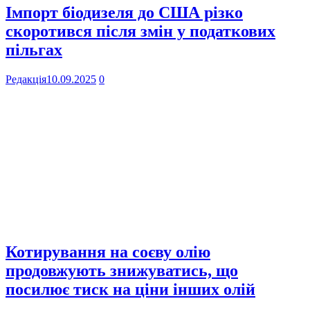
Імпорт біодизеля до США різко
скоротився після змін у податкових
пільгах
Редакція
10.09.2025
0
Котирування на соєву олію
продовжують знижуватись, що
посилює тиск на ціни інших олій