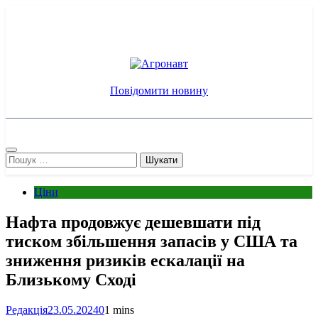
Перейти
до
вмісту
Агронавт
Новини українського агробізнесу
Повідомити новину
Пошук:
Ціни
Нафта продовжує дешевшати під
тиском збільшення запасів у США та
зниження ризиків ескалації на
Близькому Сході
Редакція
23.05.2024
0
1 mins