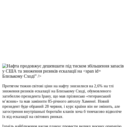
Facebook
Telegram
Viber
X
Copy
Link
Print
Близькому Сході” />
Протягом тижня світові ціни на нафту знизилися на 2,6% на тлі
зниження ризиків ескалації на Близькому Сході, обумовленого
загибеллю президента Ірану, що мав прізвисько «тегеранський
м’ясник» та мав замінити 85-річного аятоллу Хаменеї. Новий
президент буде обраний 28 червня, і курс країни він не змінить, але
загострення внутрішньої боротьби кланів хоча б тимчасово відволіче
їх від ескалації на світових ринках.
Ізраїль найближчим часом планує провести велику воєнну операцію