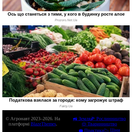
© Агронавт 2023–2026. На
🚜 Земля
🌽 Рослинництво
платформі
BlazeThemes
.
🐽 Тваринництво
📉 Ціни
💼 Практики