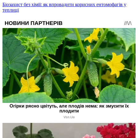
Біозахист без хімії: як впровадити корисних ентомофагів у
теплиці