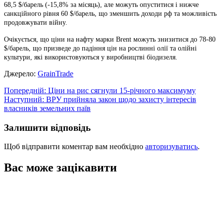
68,5 $/барель (-15,8% за місяць), але можуть опуститися і нижче
санкційного рівня 60 $/барель, що зменшить доходи рф та можливість
продовжувати війну.
Очікується, що ціни на нафту марки Brent можуть знизитися до 78-80
$/барель, що призведе до падіння цін на рослинні олії та олійні
культури, які використовуються у виробництві біодизеля.
Джерело:
GrainTrade
Навігація
Попередній:
Ціни на рис сягнули 15-річного максимуму
Наступний:
ВРУ прийняла закон щодо захисту інтересів
записів
власників земельних паїв
Залишити відповідь
Щоб відправити коментар вам необхідно
авторизуватись
.
Вас може зацікавити