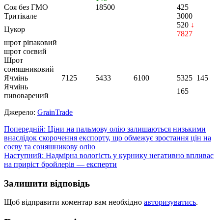
Соя без ГМО
18500
425
Тритікале
3000
520
↓
Цукор
7827
шрот ріпаковий
шрот соєвий
Шрот
соняшниковий
Ячмінь
7125
5433
6100
5325
145
Ячмінь
165
пивоварений
Джерело:
GrainTrade
Навігація
Попередній:
Ціни на пальмову олію залишаються низькими
внаслідок скорочення експорту, що обмежує зростання цін на
записів
соєву та соняшникову олію
Наступний:
Надмірна вологість у курнику негативно впливає
на приріст бройлерів — експерти
Залишити відповідь
Щоб відправити коментар вам необхідно
авторизуватись
.