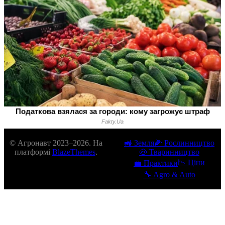
© Агронавт 2023–2026. На
🚜 Земля
🌽 Рослинництво
платформі
BlazeThemes
.
🐽 Тваринництво
📉 Ціни
💼 Практики
🔧 Agro & Auto