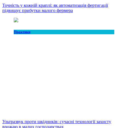
Точність у кожній краплі: як автоматизація фертигації
підвищує прибутки малого фермера
Практики
Ультразвук проти шкідників: сучасні технології захисту
врожаю в малих господарствах