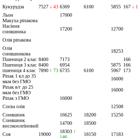
Кукурудза
7527
↓ 43
6369
6100
5855
167
↓ 1
Льон
17000
Макуха ріпакова
Насіння
17200
12700
соняшника
Олія ріпакова
Олія
18253
соняшникова
Пшениця 2 клас
8400
7173
166
Пшениця 3 клас
8400
6954
5875
166
пшениця 4 клас
7890
↑ 73
6735
6100
5967
173
Ріпак 1 кл до 35
16000
мкм без ГМО
Ріпак в/г до 25
16000
мкм без ГМО
Ріпак з ГМО
16000
Соєва олія
12508
Соняшник
16625
18200
15250
Соняшник
14700
18500
високоолеїновий
18303
↑
Соя
19000
18150
17183
146