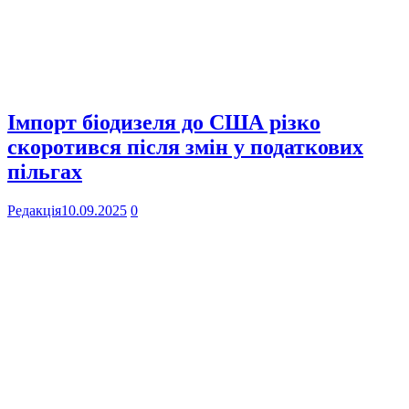
Імпорт біодизеля до США різко
скоротився після змін у податкових
пільгах
Редакція
10.09.2025
0