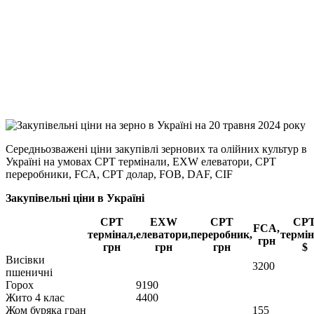
Facebook
Telegram
Viber
X
Copy
Link
Print
Середньозважені ціни закупівлі зернових та олійних культур в
Україні на умовах CPT
термінали, EXW елеватори, CPT
переробники, FCA, CPT долар, FOB, DAF, CIF
Закупівельні ціни в Україні
CPT
EXW
CPT
CP
FCA,
термінал,
елеватори,
переробник,
термін
грн
грн
грн
грн
$
Висівки
3200
пшеничні
Горох
9190
Жито 4 клас
4400
Жом буряка гран
155