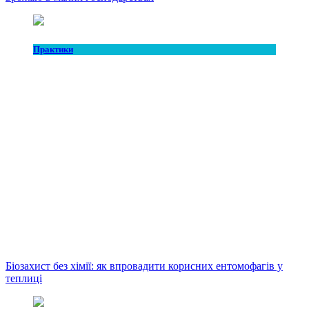
Практики
Біозахист без хімії: як впровадити корисних ентомофагів у
теплиці