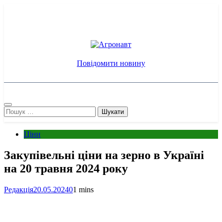
Перейти
до
вмісту
Агронавт
Новини українського агробізнесу
Повідомити новину
Пошук:
Ціни
Закупівельні ціни на зерно в Україні
на 20 травня 2024 року
Редакція
20.05.2024
0
1 mins