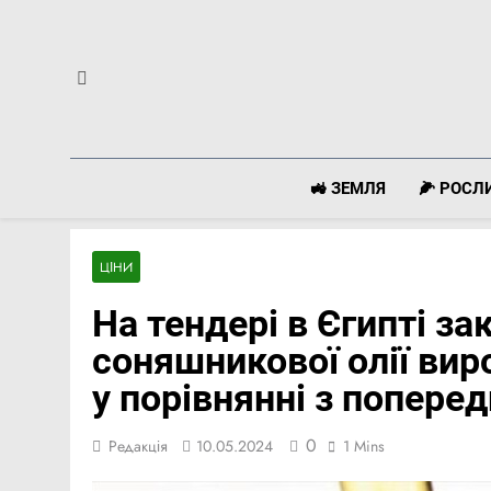
Перейти
до
вмісту
🚜 ЗЕМЛЯ
🌽 РОС
ЦІНИ
На тендері в Єгипті за
соняшникової олії виро
у порівнянні з попере
0
Редакція
10.05.2024
1 Mins