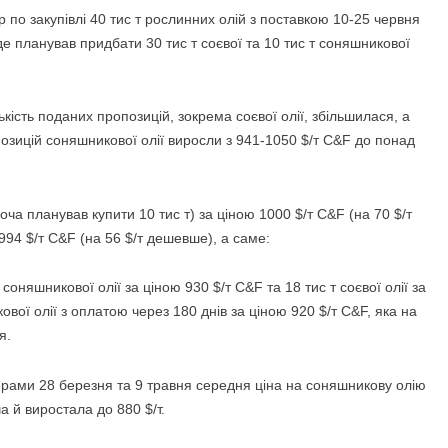
по закупівлі 40 тис т рослинних олій з
поставкою 10-25 червня
де планував придбати 30 тис т соєвої та 10 тис т соняшникової
кість поданих пропозицій, зокрема соєвої олії, збільшилася, а
опозицій соняшникової олії виросли з 941-1050 $/т C&F до понад
оча планував купити 10 тис т) за ціною 1000 $/т C&F (на 70 $/т
ю 994 $/т C&F (на 56 $/т дешевше), а саме:
няшникової олії за ціною 930 $/т C&F та 18 тис т соєвої олії за
ової олії з оплатою через 180 днів за ціною 920 $/т C&F, яка на
я.
ерами 28 березня та 9 травня середня ціна на соняшникову олію
а й виростала до 880 $/т.