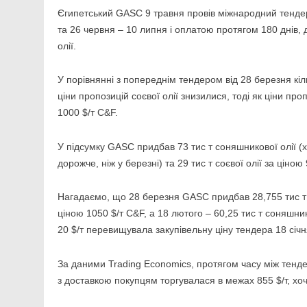
Єгипетський GASC 9 травня провів міжнародний тендер 
та 26 червня – 10 липня і оплатою протягом 180 днів, 
олії.
У порівнянні з попереднім тендером від 28 березня кіль
ціни пропозицій соєвої олії знизилися, тоді як ціни пр
1000 $/т C&F.
У підсумку GASC придбав 73 тис т соняшникової олії (х
дорожче, ніж у березні) та 29 тис т соєвої олії за ціно
Нагадаємо, що 28 березня GASC придбав 28,755 тис т со
ціною 1050 $/т C&F, а 18 лютого – 60,25 тис т соняшник
20 $/т перевищувала закупівельну ціну тендера 18 січн
За даними Trading Economics, протягом часу між тенд
з доставкою покупцям торгувалася в межах 855 $/т, хоч