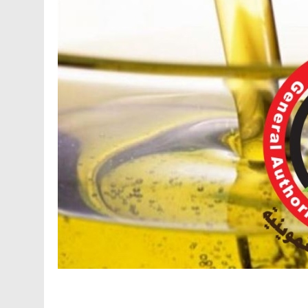
Facebook
Telegram
Viber
X
Copy
Print