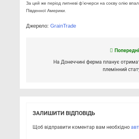
За цей же період липневі ф’ючерси на соєву олію впали
Південної Америки.
Джерело:
GrainTrade
Попередні
Навігація
записів
На Донеччині ферма планує отрима
племінний стат
ЗАЛИШИТИ ВІДПОВІДЬ
Щоб відправити коментар вам необхідно
авт