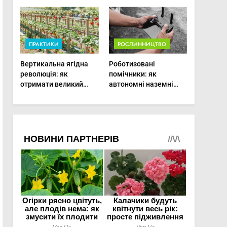
врожаю в малих
господарствах
ПРАКТИКИ
РОСЛИННИЦТВО
Вертикальна ягідна
Роботизовані
революція: як
помічники: як
отримати великий
автономні наземні
врожай на
платформи змінюють
мінімальній площі
догляд за органічними
овочами