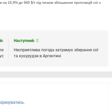
 на 15,9% до 940 $/т під тиском збільшення пропозицій сої з
й:
Наступний:
ти
Несприятлива погода затримує збирання сої
ус
та кукурудзи в Аргентині
оризуватись
.