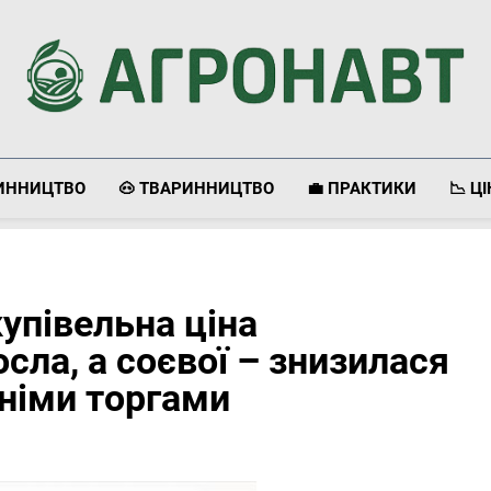
Агронавт
Новини Українського Агробізнесу
ЛИННИЦТВО
🐽 ТВАРИННИЦТВО
💼 ПРАКТИКИ
📉 Ц
купівельна ціна
сла, а соєвої – знизилася
дніми торгами