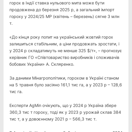
горох в Індії ставка нульового мита може бути
продовжена до березня 2025 р, а загальний імпорт
гороху у 2024/25 МР (квітень – березень) сягне 3 млн
т.
«До кінця року попит на український жовтий горох
залишиться стабільним, а ціни продовжать зростати, і
у 2024 р складатимуть не менше 325 $/т», – прогнозує
керівник ГО «Співтовариство виробників і споживачів
бобових України» А. Скляренко.
За даними Мінагрополітики, горохом в Україні станом
на 5 травня було засіяно 161,1 тис га, а у 2023 р – 128,6
тис га.
Експерти AgMin очікують, що у 2024 р Україна збере
360,3 тис т гороху, тоді як у 2023 р урожай склав 384
тис т, а у довоєнному 2021 р – 566,3 тис т.