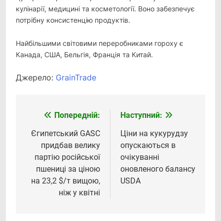
кулінарії, медицині та косметології. Воно забезпечує
потрібну консистенцію продуктів.
Найбільшими світовими переробниками гороху є
Канада, США, Бельгія, Франція та Китай.
Джерело:
GrainTrade
Попередній:
Наступний:
Навігація
записів
Єгипетський GASC
Ціни на кукурудзу
придбав велику
опускаються в
партію російської
очікуванні
пшениці за ціною
оновленого балансу
на 23,2 $/т вищою,
USDA
ніж у квітні