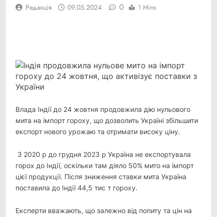
0
Редакція
09.05.2024
1 Mins
Facebook
Telegram
Viber
X
Copy
Print
Link
Влада Індії до 24 жовтня продовжила дію нульового
мита на імпорт гороху, що дозволить Україні
збільшити
експорт нового урожаю та отримати високу ціну.
З 2020 р до грудня 2023 р Україна не експортувала
горох до Індії, оскільки там діяло 50% мито на імпорт
цієї продукції. Після зниження ставки мита Україна
поставила до Індії 44,5 тис т гороху.
Експерти вважають, що залежно від попиту та цін на