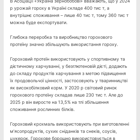
В Асоціації «Україна зернобобові» вважають, що у 2024
р урожай гороху в Україні складе 400 тис т, а
внутрішнє споживання – лише 40 тис т, тому 360 тис т
можна буде експортувати.
Глибока переробка та виробництво горохового
протеїну значно збільшують використання гороху.
Гороховий протеїн використовують у спортивному та
дієтичному харчуванні, у безглютеновій дієті, додають
до складу продуктів харчування з метою підвищення
їх продовольчої цінності, застосовують у тваринництві
як високобілковий корм. У 2020 р світовий ринок
горохового протеїну складав лише 230 тис т. Але до
2025 р він виросте на 13,5% на тлі збільшення
споживання рослинних білків.
Гороховий крохмаль використовують при виготовленні
м’ясопродуктів, сухих сніданків та снеків, соусів,
цукерок. Горохове борошно використовується в