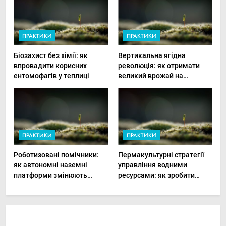
ПРАКТИКИ
ПРАКТИКИ
Біозахист без хімії: як
Вертикальна ягідна
впровадити корисних
революція: як отримати
ентомофагів у теплиці
великий врожай на
мінімальній площі
ПРАКТИКИ
ПРАКТИКИ
Роботизовані помічники:
Пермакультурні стратегії
як автономні наземні
управління водними
платформи змінюють
ресурсами: як зробити
догляд за органічними
мале господарство стійким
овочами
до посухи