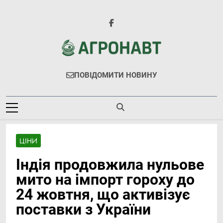
Перейти
до
вмісту
Агронавт
Новини Українського Агробізнесу
ПОВІДОМИТИ НОВИНУ
ЦІНИ
Індія продовжила нульове
мито на імпорт гороху до
24 жовтня, що активізує
поставки з України