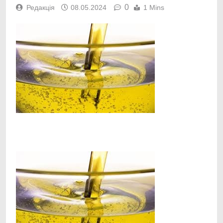
0
Редакція
08.05.2024
1 Mins
Facebook
Telegram
Viber
X
Copy
Print
Link