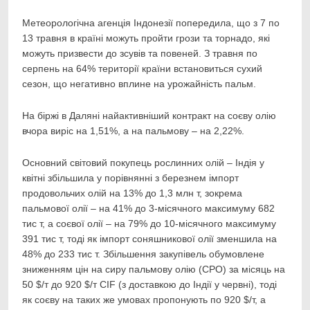
Метеорологічна агенція Індонезії попередила, що з 7 по
13 травня в країні можуть пройти грози та торнадо, які
можуть призвести до зсувів та повеней. З травня по
серпень на 64% території країни встановиться сухий
сезон, що негативно вплине на урожайність пальм.
На біржі в Даляні найактивніший контракт на соєву олію
вчора виріс на 1,51%, а на пальмову – на 2,22%.
Основний світовий покупець рослинних олій – Індія у
квітні збільшила у порівнянні з березнем імпорт
продовольчих олій на 13% до 1,3 млн т, зокрема
пальмової олії – на 41% до 3-місячного максимуму 682
тис т, а соєвої олії – на 79% до 10-місячного максимуму
391 тис т, тоді як імпорт соняшникової олії зменшила на
48% до 233 тис т. Збільшення закупівель обумовлене
зниженням цін на сиру пальмову олію (СРО) за місяць на
50 $/т до 920 $/т CIF (з доставкою до Індії у червні), тоді
як соєву на таких же умовах пропонують по 920 $/т, а