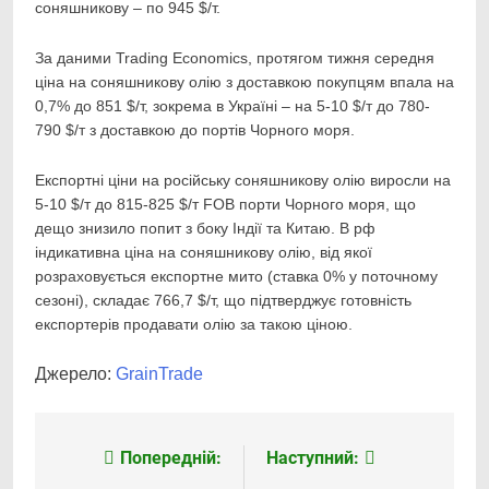
соняшникову – по 945 $/т.
За даними Trading Economics, протягом тижня середня
ціна на соняшникову олію з доставкою покупцям впала на
0,7% до 851 $/т, зокрема в Україні – на 5-10 $/т до 780-
790 $/т з доставкою до портів Чорного моря.
Експортні ціни на російську соняшникову олію виросли на
5-10 $/т до 815-825 $/т FOB порти Чорного моря, що
дещо знизило попит з боку Індії та Китаю. В рф
індикативна ціна на соняшникову олію, від якої
розраховується експортне мито (ставка 0% у поточному
сезоні), складає 766,7 $/т, що підтверджує готовність
експортерів продавати олію за такою ціною.
Джерело:
GrainTrade
Попередній:
Наступний:
Навігація