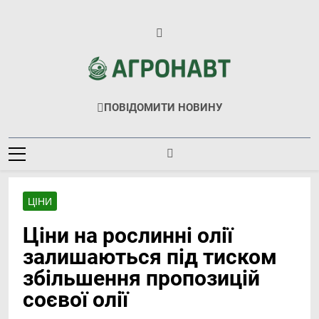
Перейти
до
вмісту
Агронавт
Новини Українського Агробізнесу
ПОВІДОМИТИ НОВИНУ
ЦІНИ
Ціни на рослинні олії
залишаються під тиском
збільшення пропозицій
соєвої олії