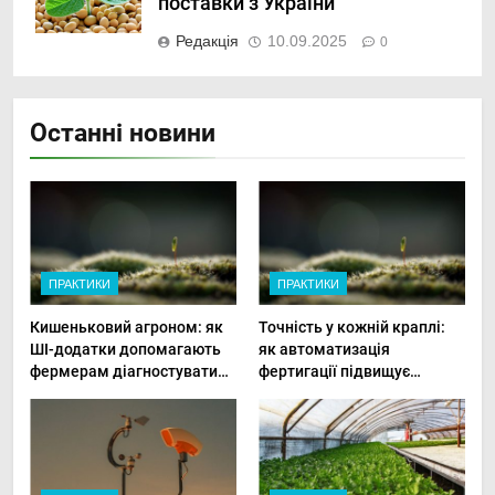
поставки з України
Редакція
10.09.2025
0
Останні новини
ПРАКТИКИ
ПРАКТИКИ
Кишеньковий агроном: як
Точність у кожній краплі:
ШІ-додатки допомагають
як автоматизація
фермерам діагностувати
фертигації підвищує
хвороби рослин миттєво
прибутки малого фермера