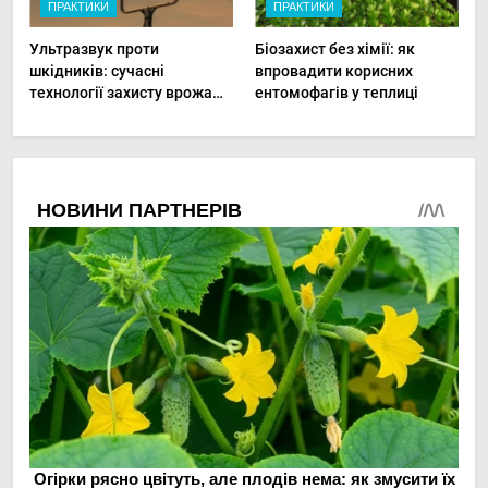
ПРАКТИКИ
ПРАКТИКИ
Ультразвук проти
Біозахист без хімії: як
шкідників: сучасні
впровадити корисних
технології захисту врожаю
ентомофагів у теплиці
в малих господарствах