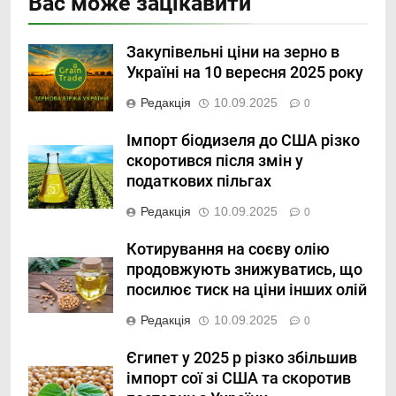
Вас може зацікавити
Закупівельні ціни на зерно в
Україні на 10 вересня 2025 року
Редакція
10.09.2025
0
Імпорт біодизеля до США різко
скоротився після змін у
податкових пільгах
Редакція
10.09.2025
0
Котирування на соєву олію
продовжують знижуватись, що
посилює тиск на ціни інших олій
Редакція
10.09.2025
0
Єгипет у 2025 р різко збільшив
імпорт сої зі США та скоротив