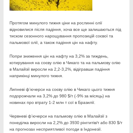
Протягом минулого тижня ціни на рослинні олії
відновилися після падіння, хоча все ще
залишаються під
тиском сезонного нарощування пропозицій соєвої та
пальмової олії, а також падіння цін на нафту.
Попри зниження цін на нафту на 3,2% за тиждень,
котирування на соєву олію в Чикаго та на пальмову олію
в Малайзії виросли на 2,2-3,2%, відігравши падіння
наприкінці минулого тижня.
Липневі ф’ючерси на соєву олію в Чикаго цього тижня
подорожчали на 3,2% до 980 $/т (-9% за місяць) на
новинах про втрату 1-2 млн т сої в Бразилії.
Червневі ф’ючерси на пальмову олію в Малайзії з
понеділка виросли на 2,2% до 3930 рінггитів/т або 830 $/т
на прогнозах несприятливої погоди в Індонезії.