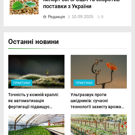
поставки з України
Редакція
10.09.2025
0
Останні новини
ПРАКТИКИ
ПРАКТИКИ
Точність у кожній краплі:
Ультразвук проти
як автоматизація
шкідників: сучасні
фертигації підвищує
технології захисту врожаю
прибутки малого фермера
в малих господарствах