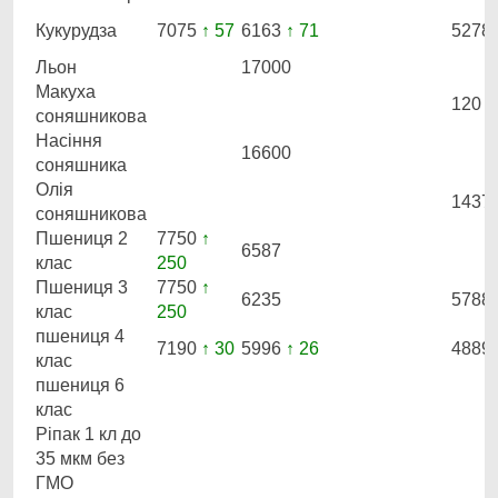
Кукурудза
7075
↑ 57
6163
↑ 71
5278
Льон
17000
Макуха
120
соняшникова
Насіння
16600
соняшника
Олія
1437
соняшникова
Пшениця 2
7750
↑
6587
клас
250
Пшениця 3
7750
↑
6235
5788
клас
250
пшениця 4
7190
↑ 30
5996
↑ 26
4889
клас
пшениця 6
клас
Ріпак 1 кл до
35 мкм без
ГМО