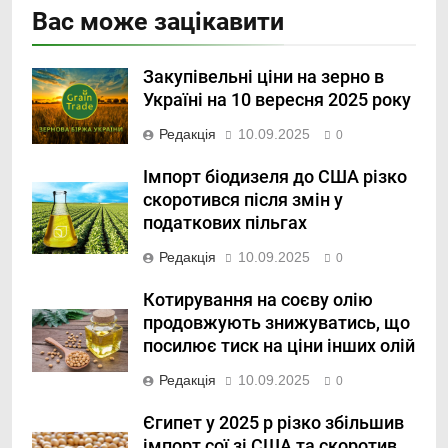
Вас може зацікавити
Закупівельні ціни на зерно в
Україні на 10 вересня 2025 року
Редакція
10.09.2025
0
Імпорт біодизеля до США різко
скоротився після змін у
податкових пільгах
Редакція
10.09.2025
0
Котирування на соєву олію
продовжують знижуватись, що
посилює тиск на ціни інших олій
Редакція
10.09.2025
0
Єгипет у 2025 р різко збільшив
імпорт сої зі США та скоротив