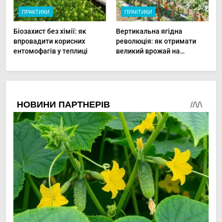
ПРАКТИКИ
ПРАКТИКИ
Біозахист без хімії: як
Вертикальна ягідна
впровадити корисних
революція: як отримати
ентомофагів у теплиці
великий врожай на
мінімальній площі