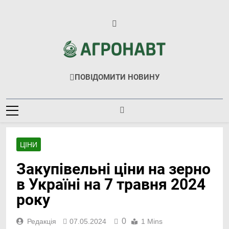
Перейти
до
вмісту
Агронавт
Новини Українського Агробізнесу
ПОВІДОМИТИ НОВИНУ
ЦІНИ
Закупівельні ціни на зерно
в Україні на 7 травня 2024
року
0
Редакція
07.05.2024
1 Mins