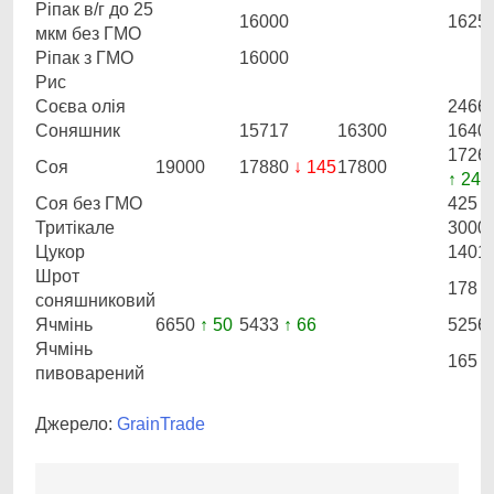
Ріпак в/г до 25
16000
1625
мкм без ГМО
Ріпак з ГМО
16000
Рис
Соєва олія
2466
Соняшник
15717
16300
1640
1726
Соя
19000
17880
↓ 145
17800
↑ 246
Соя без ГМО
425
Тритікале
3000
Цукор
1401
Шрот
178
соняшниковий
Ячмінь
6650
↑ 50
5433
↑ 66
5256
Ячмінь
165
пивоварений
Джерело:
GrainTrade