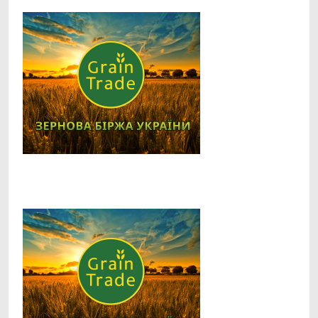
Facebook
Telegram
Viber
X
Copy
Print
Link