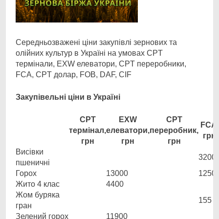
Середньозважені ціни закупівлі зернових та
олійних культур в Україні на умовах CPT
термінали, EXW елеватори, CPT переробники,
FCA, CPT долар, FOB, DAF, CIF
Закупівельні ціни в Україні
CPT
EXW
CPT
FCA,
термінал,
елеватори,
переробник,
грн
грн
грн
грн
Висівки
3200
пшеничні
Горох
13000
1250
Жито 4 клас
4400
Жом буряка
155
гран
Зелений горох
11900